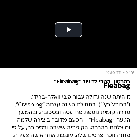
יח"צ - חד פעמי
בסרטון: הטריילר של "Fleabag"
Fleabag
זו היתה שנה גדולה עבור פיבי וואלר-ברידג'
("ברודצ'רץ'"): בתחילת השנה עלתה "Crashing",
סדרה קומית נוספת פרי עטה ובכיכובה. ובהמשך
הגיעה "Fleabag" - הפעם מדובר ביצירה שלמה
ומוצלחת בהרבה. הקומדיה שיצרה ובכיכובה, על פי
מחזה זוכה פרסים שלה, עוקבת אחר אישה צעירה,