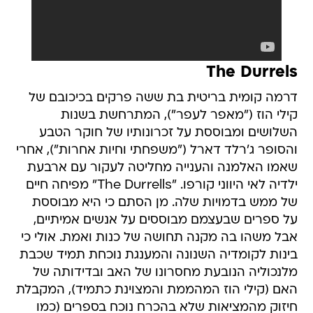
The Durrels
דרמה קומית בריטית בת ששה פרקים בכיכובם של
קילי הוז ("מאפר לעפר"), המתרחשת בשנות
השלושים ומבוססת על זכרונותיו של חוקר הטבע
והסופר ג'רלד דארל ("משפחתי וחיות אחרות"), אחרי
שאמו האלמנה והענייה מחליטה לעקור עם ארבעת
ילדיה לאי היווני קורפו. "The Durrells" מפיחה חיים
של ממש בדמויות שלה. מן הסתם כי היא מבוססת
על ספרים שבעצמם מבוססים על אנשים אמיתיים,
אבל משהו בה מקנה תחושה של כנות ואמת. אולי כי
בינות לקומדיה השנונה והמענגת נוכחת תמיד שכבת
מלנכוליה הנובעת מחסרונו של האב ובדידותה של
האם (קילי הוז המהממת והמצוינת כתמיד), המקבלת
חיזוק מהמציאות שלא בהכרח נוכח בספרים (כמו