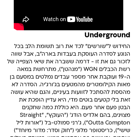
Underground
החידוש ל"שורשים" לכד את רוב תשומת הלב בכל
הנוגע לסדרה העוסקת בעבדות בארה"ב, אבל שווה
לזכור גם את זו - דרמה ששברה את שיאי הצפייה של
רשת הכבלים WGN ("מנהטן"), מתרחשת במאה
ה-19 ועוקבת אחר מספר עבדים נמלטים במסעם בן
מאות הקילומטרים מהמטעים בג'ורג'יה. הסדרה לא
מהססת להסתכל לזוועות בעיניים, והגם שהיא עושה
זאת בלי קטעים בוטים מדי, היא עדיין הופכת את
הבטן פעם אחר פעם. היא כוללת כמה שחקנים
מצוינים, בהם אלדיס הודג' ("העוקץ", "Straight
Outta Compton"), ג'רני סמולט-בל ("אורות ליל
שישי"), כריסטופר מלוני ("חוק וסדר: מדור מיוחד")