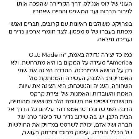
העוני של לוס אנג'לס, דרך הקריירה שהפכה אותו
לגיבור תרבות ועד המשפט והחיים שאחריו.
בפרויקט משולבים ראיונות עם קרובים, חברים ואנשי
מפתח בעברו של סימפסון, לצד חומרי ארכיון נדירים
ועריכה נפלאה.
כמו כל יצירה גדולה באמת, "O.J.: Made in
America" מעידה על המקום בו היא מתרחשת, ולא
רק על הנושא שבמרכזה. הסדרה הציגה את שתי
האמריקות: הלבנה, העשירה והמנותקת מול
השחורה, הענייה והנשכחת; היא הציגה את עיוות
האמת והעובדות והאמנות של יצירת קרקס
תקשורתי שיסיט את תשומת הלב מנושאים מהותיים,
הרבה לפני שדונלד טראמפ דהר עליהם כל הדרך אל
הבית הלבן. יש בה שילוב נדיר של סיפור טרגי של
חברה ושל אדם, יכולת לשרטט במדויק את החולשות
של הכלל והפרט, ועיסוק מרוכז ומרתק בעושר,