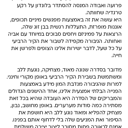
פרועה ואבודה המנסה להסתדר בלונדון על רקע
טרגדיה שחוותה.
היא עושה את זה באמצעות מפגשים מיניים תכופים,
אוננות מופרזת, התעללות רגשית בבן זוג שלה,
הרצאות על פמיניזם ויחסים סבוכים במיוחד עם אביה
ואחותה. הגיבורה מקפידה לשבור את הקיר הרביעי
על כל שעל, לדבר ישירות אלינו הצופים ולפרשן את
חייה.
מדובר בסדרה שנונה מאוד, מצחיקה, נוגעת ללב
ומשתמשת בשבירת הקיר הרביעי באופן מקורי וחינני.
למרות שהגיבורה מנדבת המון מידע באמצעות
הפנייה הבלתי אמצעית אלינו, אחד ההישגים הגדולים
והמבריקים של הסדרה היא העובדה שהיא בכל זאת
מסתירה כמה סודות מערערים. באופן מחושב, נבון,
מצחיק להפליא ומאוד נוגע ללב היא חושפת את
הסיפור ואת המניעים שלה בלי לדחוף אותם בפנינו.
אמנם לכאורה פחות מסובך ליצור יצירה מושלמת