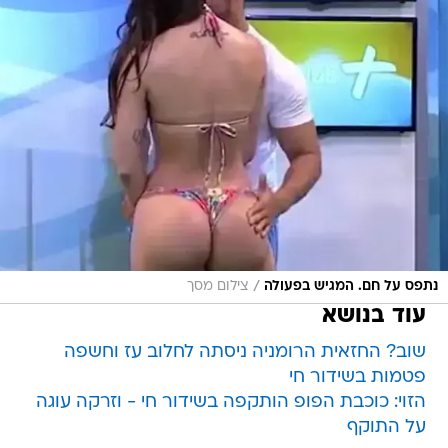
/
נתפס על חם. המגיש בפעולה
צילום מסך
עוד בנושא
שוב? החזאית הרומניה ניסתה לחלוב עז וחשפה
פטמות בשידור חי
הזוי: כוכבת הפופ הותקפה בשידור חי - וזרקה עוגה
על התוקף