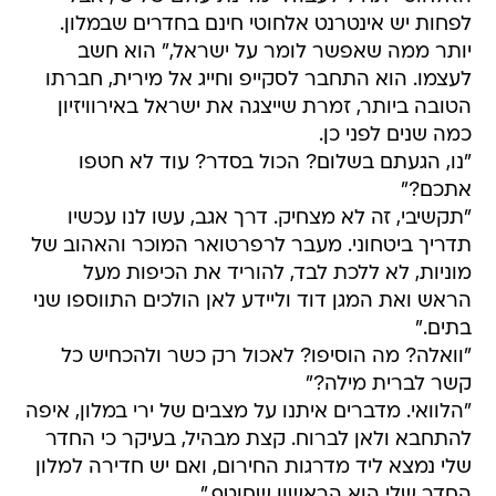
לפחות יש אינטרנט אלחוטי חינם בחדרים שבמלון.
יותר ממה שאפשר לומר על ישראל," הוא חשב
לעצמו. הוא התחבר לסקייפ וחייג אל מירית, חברתו
הטובה ביותר, זמרת שייצגה את ישראל באירוויזיון
כמה שנים לפני כן.
"נו, הגעתם בשלום? הכול בסדר? עוד לא חטפו
אתכם?"
"תקשיבי, זה לא מצחיק. דרך אגב, עשו לנו עכשיו
תדריך ביטחוני. מעבר לרפרטואר המוכר והאהוב של
מוניות, לא ללכת לבד, להוריד את הכיפות מעל
הראש ואת המגן דוד וליידע לאן הולכים התווספו שני
בתים."
"וואלה? מה הוסיפו? לאכול רק כשר ולהכחיש כל
קשר לברית מילה?"
"הלוואי. מדברים איתנו על מצבים של ירי במלון, איפה
להתחבא ולאן לברוח. קצת מבהיל, בעיקר כי החדר
שלי נמצא ליד מדרגות החירום, ואם יש חדירה למלון
החדר שלי הוא הראשון שחוטף."