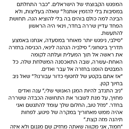
המפגש הקבוצתי של הישראלים. "כבר התחלתם
במסיבות בלי להזמין אותנו?" שאלה בעליצות, ולא
הבינה למה כולם בוהים בה בלי להוציא הגה. תחושת
הפחד עדיין שררה בחדר, וינאי היה הראשון
להתעשת.
"סילבי, ניפגש יותר מאוחר במסעדה, אנחנו באמצע
תדריך ביטחוני." סילביה הנהנה לינאי, הכניסה בחזרה
את ראשה אל תוך המעלית ועלתה לקומה
האחת-עשרה, שבה התאכסנה המשלחת שלה. כל
המבטים הופנו בחזרה אל עבר ואדים.
"אז אתם בקטע של לחטוף כדור עבורנו?" שאל ניב
בחיוך קטן.
"ניב התנדב להיות המגן האנושי שלי," ענה ואדים
מחויך, על מנת לשבור את התחושה הכבדה ששררה
בחדר. "מזל טוב, החלום שלך עומד להתגשם ואני
אהיה ממש מאחוריך במקרה של פיגוע. לפחות
תיהנה מזה קצת."
"חמוד, אני מקווה שאתה מחזיק שם מגנום ולא איזה