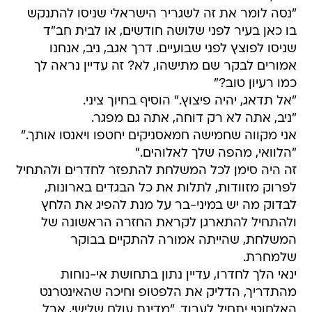
"נסה לומר את זה לשגריר הישראלי שניסו להתנקש
בו כאן בעיר לפני שלושה חודשים, או לבית חב"ד
שניסו לפוצץ לפני שבועיים. דרך אגב, ניב, אנחנו
אמורים לבקר שם מתישהו, לא? זה עדיין נראה לך
כמו רעיון טוב?"
"אל תדאג, יהיה פיצוץ." הוסיף בחיוך ציני.
"ניב, אתה לא רק דוחה, אתה גם מפגר.
אני מקווה שחמישה חמאסניקים יחטפו ויאנסו אותך."
"הלוואי, מהפה שלך לאלוהים."
זה היה סימן לכל המשלחת להתפזר לחדרים ולהתחיל
לפרוק מזוודות, לתלות את כל הבגדים בארונות,
לבדוק מה יש במיני-בר על מנת להפיג את הלחץ
ולהתחיל להתארגן לקראת החזרה הראשונה של
המשלחת, שהייתה אמורה להתקיים בבוקר
שלמחרת.
ינאי הלך לחדרו, עדיין נתון בתחושת אי-נוחות
מהתדריך, הדליק את הלפטופ וחיכה שהאינטרנט
האלחוטי יתחיל לעבוד. "מדינת עולם שלישי, אבל