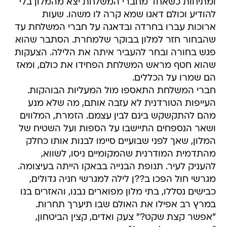
ומתיחות כשאחד מחברי המשלחת יצא מהמלון בלי
להודיע וכולם דאגו שמא קרה לו משהו. שעות
ארוכות עברו בחרדה ובדאגה על חברי המשלחת עד
שהבחור חזר למלון בבוקר שלמחרת. הסתבר שהוא
פגש בחורה ובחר להעביר איתה את הלילה. הצעקות
שהוא חטף מראש המשלחת הפחידו את כולם, ומאז
הם שמרו על הכללים.
חברי המשלחת התאספו מול המעליות הבוהקות.
העייפות הטורדנית לא עזבה אותם, מה שלא מנע
מהם להתקשקש בינם לבין עצמם. הזמרת, המלווים
ושאר הנספחים התיישבו על הספות ועל השטיח של
המלון, שאך לפני שבועיים סיימו לבנות אותו כחלק
מהתדמית המודרנית שהמקומיים ניסו, לשווא,
להעניק לעיר. תנופת הבנייה בבאקו הייתה בעיצומה.
מגרשי חול הפכו ב??ן לילה למגרשי חניה גדולים,
כבישים נסללו, בתי מלון מפוארים נבנו, והאזרים בנו
במרץ רב אפילו את האולם שבו תיערך תחרות.
"אפשר קצת שקט?" צעק ואדים, קצין הביטחון,