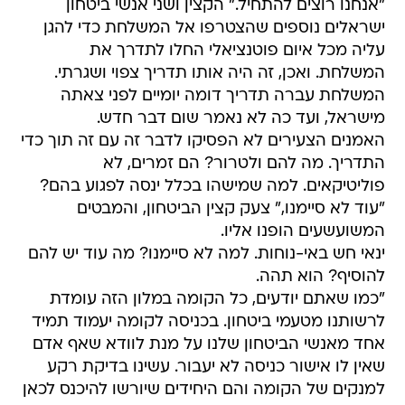
"אנחנו רוצים להתחיל." הקצין ושני אנשי ביטחון
ישראלים נוספים שהצטרפו אל המשלחת כדי להגן
עליה מכל איום פוטנציאלי החלו לתדרך את
המשלחת. ואכן, זה היה אותו תדריך צפוי ושגרתי.
המשלחת עברה תדריך דומה יומיים לפני צאתה
מישראל, ועד כה לא נאמר שום דבר חדש.
האמנים הצעירים לא הפסיקו לדבר זה עם זה תוך כדי
התדריך. מה להם ולטרור? הם זמרים, לא
פוליטיקאים. למה שמישהו בכלל ינסה לפגוע בהם?
"עוד לא סיימנו," צעק קצין הביטחון, והמבטים
המשועשעים הופנו אליו.
ינאי חש באי-נוחות. למה לא סיימנו? מה עוד יש להם
להוסיף? הוא תהה.
"כמו שאתם יודעים, כל הקומה במלון הזה עומדת
לרשותנו מטעמי ביטחון. בכניסה לקומה יעמוד תמיד
אחד מאנשי הביטחון שלנו על מנת לוודא שאף אדם
שאין לו אישור כניסה לא יעבור. עשינו בדיקת רקע
למנקים של הקומה והם היחידים שיורשו להיכנס לכאן