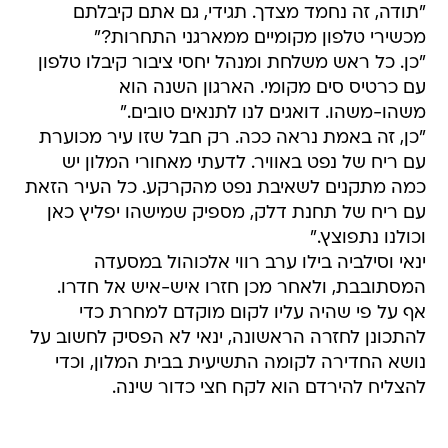
"תודה, זה נחמד מצדך. תגידי, גם אתם קיבלתם
מכשירי טלפון מקומיים ממארגני התחרות?"
"כן. כל ראש משלחת ומנהל יחסי ציבור קיבלו טלפון
עם כרטיס סים מקומי. הארגון השנה הוא
משהו-משהו. דואגים לנו לתנאים טובים."
"כן, זה באמת נראה ככה. רק חבל שזו עיר מכוערת
עם ריח של נפט באוויר. לדעתי מאחורי המלון יש
כמה מתקנים לשאיבת נפט מהקרקע. כל העיר הזאת
עם ריח של תחנת דלק, מספיק שמישהו יפליץ כאן
וכולנו נתפוצץ."
ינאי וסילביה בילו ערב רווי אלכוהול במסעדה
המסתובבת, ולאחר מכן חזרו איש-איש אל חדרו.
אף על פי שהיה עליו לקום מוקדם למחרת כדי
להתכונן לחזרה הראשונה, ינאי לא הפסיק לחשוב על
נושא החדירה לקומה התשיעית בבית המלון, וכדי
להצליח להירדם הוא לקח חצי כדור שינה.