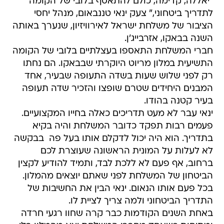
"יאללה, קדימה, כולם להתאסף בלובי של הקומה
לתדריך ביטחוני," צעק ינאי טננבאום, מנהל יחסי
הציבור של משלחת ישראל לאירוויזיון, שנערך באותה
השנה בבאקו, אזרבייג'ן.
חברי המשלחת התאספו בעצלתיים בלובי של הקומה
התשיעית במלון מריוט היוקרתי שבבאקו. הם נחתו
רק לפני שלוש שעות בשדה התעופה שבעיר, אחד
המבנים היחידים שטרם שופצו והזכיר שדה תעופה
בעיר קטנה בהודו.
ינאי עבר לא מעט תדריכים כאלה בחייו המקצועיים.
פעמים רבות תפקד כדובר המשלחת והיה בקיא
בתדריך. הוא היה יכול לדקלם אותו בעל פה  בבקשה
לא לעלות על המונית הראשונה שעוצרת לכם
ברחוב, אף פעם לא ללכת לבד, ותמיד להודיע לקצין
הביטחון של המשלחת לפני שאתם יוצאים מהמלון.
בכל פעם אותו הנאום. ינאי הבין את החשיבות של
התדריך הביטחוני ולמה צריך לציית לו.
באחת השנים הקודמות כבר קרה שחוו רגעי חרדה