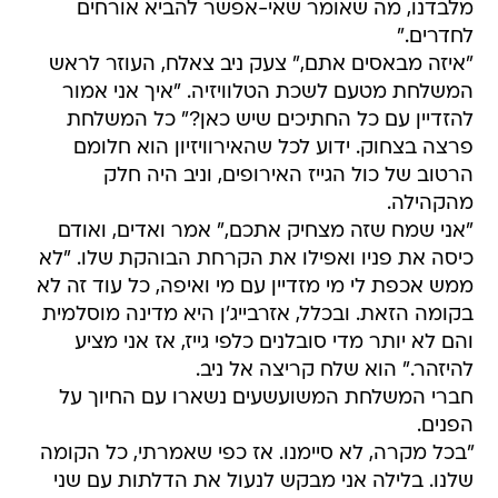
מלבדנו, מה שאומר שאי-אפשר להביא אורחים
לחדרים."
"איזה מבאסים אתם," צעק ניב צאלח, העוזר לראש
המשלחת מטעם לשכת הטלוויזיה. "איך אני אמור
להזדיין עם כל החתיכים שיש כאן?" כל המשלחת
פרצה בצחוק. ידוע לכל שהאירוויזיון הוא חלומם
הרטוב של כול הגייז האירופים, וניב היה חלק
מהקהילה.
"אני שמח שזה מצחיק אתכם," אמר ואדים, ואודם
כיסה את פניו ואפילו את הקרחת הבוהקת שלו. "לא
ממש אכפת לי מי מזדיין עם מי ואיפה, כל עוד זה לא
בקומה הזאת. ובכלל, אזרבייג'ן היא מדינה מוסלמית
והם לא יותר מדי סובלנים כלפי גייז, אז אני מציע
להיזהר." הוא שלח קריצה אל ניב.
חברי המשלחת המשועשעים נשארו עם החיוך על
הפנים.
"בכל מקרה, לא סיימנו. אז כפי שאמרתי, כל הקומה
שלנו. בלילה אני מבקש לנעול את הדלתות עם שני