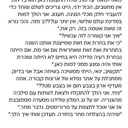
מאוד-מאוד עדינות. שדה התעופה כאן הוא בדיחה.
אין מחשבים, הכול ידני, היינו צריכים לשלם שוחד כדי
להעביר חלק מכלי הנגינה. תענוג. אני הולך למות
במדינת עולם שלישי, אין יותר עו?ל?ב מזה. והכי נורא
זה שאת אשמה בזה. רק את."
"איך אני קשורה לזה עכשיו?"
"כי את בחרת את זאת שמייצגת אותנו השנה
בתחרות ואת זאת שאחראית אם אני מת. אם הייתה
נבחרת רעיה פדידה היא בחיים לא הייתה שוכרת
אותי והיה נמנע ממני למות כאן."
"תקשיב, ינאי, הייתי ממשיכה בשיחה אבל אני בדיוק
מסתכלת על אתר נפלא של ארונות קבורה. אתה
מעדיף ארון בצבע חום או בצבע סגול?"
"גיחי. אני הולך להתקלח ולצאת לשתות עם סילביה
מהונגריה. יש על גג המלון שלידנו מסעדה מסתובבת
אז אני אוכל לתצפת על טרוריסטים. נדבר מחר."
"שיהיה בהצלחה מחר בחזרה. תעדכן אותי איך הלך."