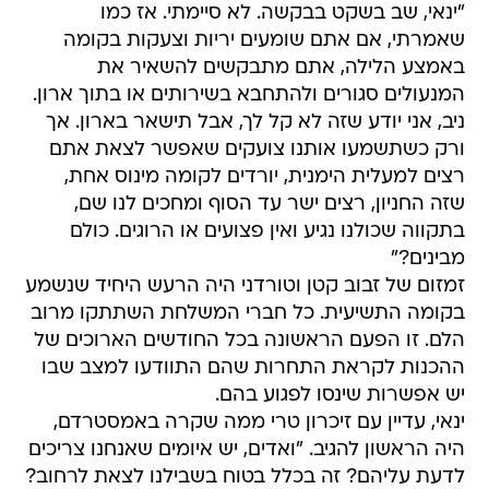
"ינאי, שב בשקט בבקשה. לא סיימתי. אז כמו
שאמרתי, אם אתם שומעים יריות וצעקות בקומה
באמצע הלילה, אתם מתבקשים להשאיר את
המנעולים סגורים ולהתחבא בשירותים או בתוך ארון.
ניב, אני יודע שזה לא קל לך, אבל תישאר בארון. אך
ורק כשתשמעו אותנו צועקים שאפשר לצאת אתם
רצים למעלית הימנית, יורדים לקומה מינוס אחת,
שזה החניון, רצים ישר עד הסוף ומחכים לנו שם,
בתקווה שכולנו נגיע ואין פצועים או הרוגים. כולם
מבינים?"
זמזום של זבוב קטן וטורדני היה הרעש היחיד שנשמע
בקומה התשיעית. כל חברי המשלחת השתתקו מרוב
הלם. זו הפעם הראשונה בכל החודשים הארוכים של
ההכנות לקראת התחרות שהם התוודעו למצב שבו
יש אפשרות שינסו לפגוע בהם.
ינאי, עדיין עם זיכרון טרי ממה שקרה באמסטרדם,
היה הראשון להגיב. "ואדים, יש איומים שאנחנו צריכים
לדעת עליהם? זה בכלל בטוח בשבילנו לצאת לרחוב?