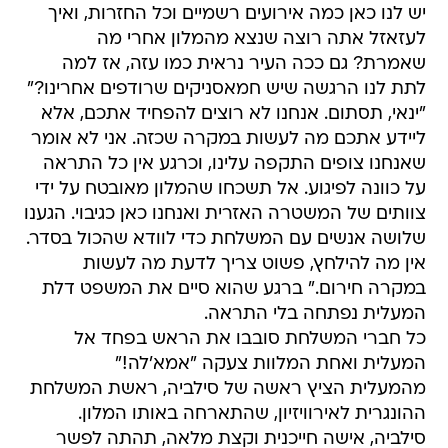
יש לנו כאן כמה אירועים רשמיים וכל החזרות, ואיך
לעזאזל אתה רוצה שנצא מהמלון אחרי מה
שאמרת? גם ככה העיר נראית כמו עזה, אז למה
לתת לנו הרגשה שיש חמאסניקים שרודפים אחרינו?"
"ינאי, תסתום. אנחנו לא רוצים להפחיד אתכם, אלא
ליידע אתכם מה לעשות במקרה שכזה. אני לא אומר
שאנחנו צופים התקפה עלינו, וכרגע אין כל התראה
על כוונה לפיגוע. אל תשכחו שהמלון מאובטח על ידי
צוותים של המשטרה האזרית ואנחנו כאן כגיבוי. הגענו
שלושה אנשים עם המשלחת כדי לוודא שהכול בסדר.
אין מה להילחץ, פשוט צריך לדעת מה לעשות
במקרה חירום." ברגע שהוא סיים את המשפט דלת
המעלית נפתחה בלי התראה.
כל חברי המשלחת סובבו את הראש בפחד אל
המעלית ואחת המלוות צעקה "אמא'לה!"
מהמעלית הציץ ראשה של סילביה, ראשת המשלחת
ההונגרית לאירוויזיון, שהתארחה באותו המלון.
סילביה, אישה חייכנית וקצת מלאה, תהתה לפשר