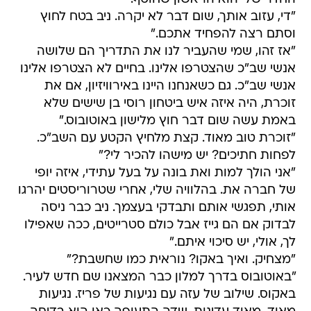
"די, עזוב אותך, שום דבר לא יקרה. ניב בטח לחוץ
וסתם רצה להפחיד אתכם."
"אז זהו, שמי שהעביר לנו את התדריך הם שלושה
אנשי שב"כ שהצטרפו אלינו. בחיים לא הצטרפו אלינו
אנשי שב"כ. גם כשאנחנו היינו באירוויזיון, אם את
זוכרת, היה איזה איש ביטחון רוסי בן שישים שלא
באמת עשה שום דבר חוץ מלישון באוטובוס."
"זוכרת טוב מאוד. קצת מלחיץ הקטע עם השב"כ.
לפחות חתיכים? יש מישהו להכיר לי?"
"אני הולך למות ואת בונה על בעל עתידי, איזה יופי
של חברה את. בהלוויה שלי, אחרי שטרוריסטים יהרגו
אותי, תפגשי אותם ותבדקי בעצמך. ניב כבר ניסה
לבדוק אם הם גייז אבל כולם סטרייטים, ככה שאפילו
לך, אולי, יש סיכוי איתם."
"מצחיק. ואיך באקו? נוראית כמו שחשבת?"
"באוטובוס בדרך למלון כבר המצאנו שם חדש לעיר.
באקוס. שילוב של עזה עם נגיעות של פריז. נגיעות