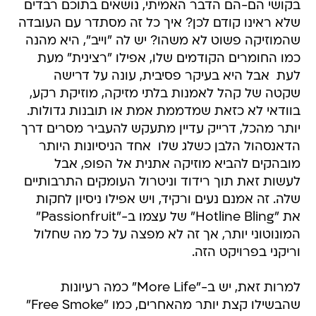
בקושי הם-הם הדבר האמיתי, נושאים בתוכם רבדים
שלא ראינו קודם לכן? איך כל זה מסתדר עם העובדה
שהמוזיקה פשוט לא משהו? יש לה "וייב", היא מהנה
כמו החומרים הקודמים שלו, אפילו "רצינית" מעת
לעת  אבל היא בעיקר פסיבית, עונה על דרישה
שקטה של קהל לאמנות בלתי מזיקה, מוזיקת רקע,
בוודאי לא כזאת שמדממת אמת או תובנות גדולות.
יותר מהכל, דרייק עדיין מתעקש להעביר מסרים דרך
הדאנסהול הלבן כשלג שלו  אחד הניסיונות היותר
מובהקים להביא מוזיקה אתנית אל הפופ, אבל
לעשות זאת תוך רידוד וניטרול העומקים התרבותיים
שלה. זה אמנם נעים ורקיד, ויש אפילו ניסיון לחקות
את "Hotline Bling" של עצמו ב-"Passionfruit"
המונוטוני יותר, אך זה לא מפצה על כל מה שחלול
וריקני בפרויקט הזה.
למרות זאת, יש ב-"More Life" כמה רעיונות
שהבשילו קצת יותר מהאחרים, כמו "Free Smoke"