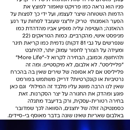
פניו הוא נראה כמו פרויקט שאמור לפוצץ את
הדמות השטוחה שיצר לעצמו, ועל ידי כך לפצות על
הפער האמנותי  טריק יח"צני שעובד לפחות עד רגע
ההאזנה; העטיפה עליה מופיע אביו מהדהדת כמו
מניפסט אישי, מהקרביים. כמות הטראקים (22
שנפרשים על גבי 81 דקות) נדמית כמו קריאת תיגר
ומעידה על הצורך לחפור עמוק יותר, להיחבט
ולהיחשף. וכמובן, הבחירה לקרוא ל-"More Life"
"פלייליסט". לא אלבום, לא מיקסטייפ. ומה זה
פלייליסט אם לא אסופה של שירים שאין בה בהכרח
נרטיביות או קונקרטיות? דרייק משתמש בפורמט
שאין לנו הרבה מושג עליו מלבד זה המילולי  וגם כאן
פוגע ומהדק את החגורה על יצר הסקרנות. זאת
בחירה רטורית-עסקית, ורק בדיעבד מתגלה
כסמנטיקה זולה של יחצנים, הסוואה לכך שמדובר
באלבום שאריות שאינו שונה בדבר מאוסף בי-סיידים.