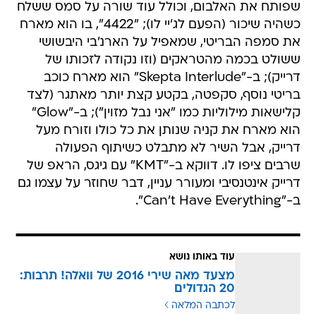
שפותח את האלבום, וכולל עוד שורה על סמס ששלח
כשהיה שיכור (הפעם לג'יי לו); "4422", בו הוא מארח
את סמפה הבריטי, שמאפיל על הארנ'בי היבשושי
ששולט בכמה מהטראקים (וזו נקודה לזכותו של
דרייק); ב-"Skepta Interlude" הוא מארח כוכב
בריטי נוסף, סקפטה, בקטע קצת יותר מאתגר (לצד
קלישאות מילוליות כמו "אני נבל מזוין"); ב-"Glow"
הוא מארח את קניה שנותן את כל כולו וזורח מעל
דרייק, אבל השיר לא מתבלט כשיתוף הפעולה
שרבים ציפו לו. דווקא ב-"KMT" עם גיגס, הראפ של
דרייק אינטנסיבי ומעורר עניין, דבר שחוזר על עצמו גם
ב-"Can't Have Everything".
עוד באותו נושא
מצעד מאה שירי 2016 של וואלה! תרבות:
20 הגדולים
לכתבה המלאה