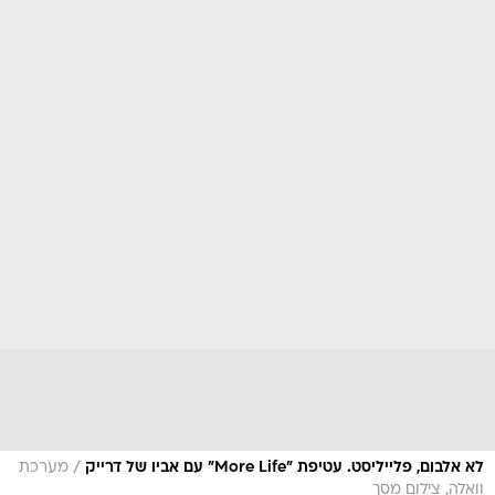
/
לא אלבום, פלייליסט. עטיפת "More Life" עם אביו של דרייק
מערכת
וואלה, צילום מסך