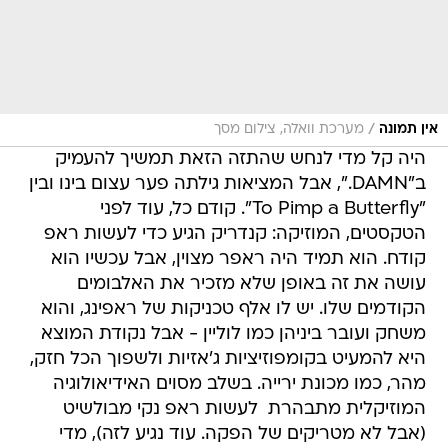
/
אין תמונה
מערכת וואלה, צילום מסך
היה קל מדי לנחש שהתזה הזאת תמשיך להעמיק
ב"DAMN.", אבל המציאות גילתה פער עצום בינו ובין
"To Pimp a Butterfly". קודם כל, עוד לפני
הטקסטים, המוזיקה: קנדריק הגיע כדי לעשות ראפ
קודח. הוא תמיד היה ראפר מצוין, אבל עכשיו הוא
עושה את זה באופן שלא מזכיר את האלבומים
הקודמים שלו. יש לו אלף טכניקות של ראפינג, והוא
משחק ועובר ביניהן כמו לוליין - אבל נקודת המוצא
היא להמעיט בקומפוזיציות ג'אזיות ולשפוך הכל חזק,
מהר, כמו מכונת ירייה. בשלב מסוים האידיאולוגיה
המוזיקלית מתבהרת  לעשות ראפ נקי מבולשיט
(אבל לא מטריקים של הפקה. עוד נגיע לזה), מדי