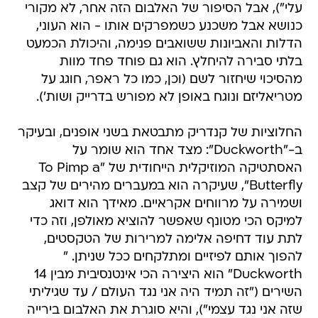
עלי"), אבל הסיפור של האלבום הזה אחר, לא מקורי
כנושא אבל משכנע כשמפרקים אותו - הוא העוני,
הדלות והאביונות ששואבים פנימה, והיכולת הכמעט
בלתי סבירה להיחלץ. הוא גם פוחד פחד מוות
מהסיכוי שיחזור לשם (וכן, כמו כל ראפר, חוגג על
מטריאליזם ונוגח באופן לא מפורש בדרייק ושות').
החלוציות של קנדריק מתבטאת בשני אופנים, ובעיקר
ב-"Duckworth": מצד אחד הוא שומר על
האסתטיקה המוזיקלית הייחודית של "To Pimp a
Butterfly", שעיקרה הוא במעברים מהירים של קצב
ושמירה על מרווחים אקראיים. מאידך הוא דואג
למיקס הכי מטונף שאפשר להוציא מאולפן, וזה כדי
לתת עוד דחיפה אלימה למרירות של הטקסטים,
להפוך אותם לפיזיים ומתלקחים ככל שניתן. "
Duckworth" הוא היצירה הכי אינטנסיבית מבין 14
השירים ("זה תמיד היה אני נגד העולם / עד שגיליתי
שזה אני נגד עצמי"), והיא סוגרת את האלבום בירייה