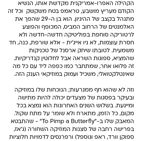
הקהילה האפרו-אמריקנית מקדשת אותו, הנשיא
הקודם מעריץ מושבע, טראמפ בטח משקשק  וכל זה
מתנהל בקצב של ההיגיון. הוא בן ה-29 שהפך את
האלמנטים של הרחוב המביס, המכופף והפוצע
לרטוריקה סוחפת בפוליטיקה חדשה-חדשה ולא
חסרת עוצמות, לא ניו אייג'ית - אלא שורפת, כנה, חד
משמעית. לטובתו שיחק ארסנל של טכניקות
שהמציא, ספוגות השראה אבל לחלוטין קנדריקיות.
זה פלואו אחר, שמתחבר כמו כפפה ליד עם כל מה
שאינטלקטואלי, משכיל ועמוק במוזיקאי הענק הזה.
וזה לא שהוא חף ממגרעות; הנוכחות שלו במוזיקה
ובעיקר בפסגות של מצעדים יכולה להיות מתישה
ומייגעת. בשלוש השנים האחרונות הוא נמצא בכל
מקום, כל הזמן, מתארח ולא שומר על מתח שקול.
המאבק שלו ב-"To Pimp a Butterfly" - שהתבטא
בפרישה רחבה של סצנות המוזיקה השחורה (ג'אז,
ספוקן וורד, ראפ וגוספל) ורפרנסים לדמויות חלוציות