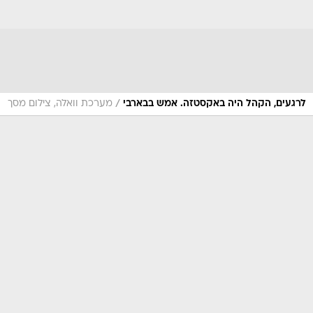
/
לרגעים, הקהל היה באקסטזה. אמש בבארבי
מערכת וואלה, צילום מסך