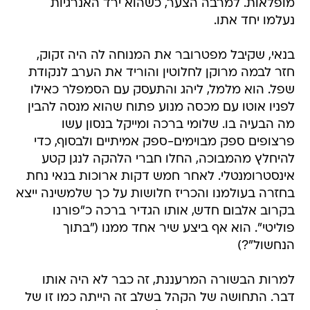
מופלאות. למרבה הצער, כשהוא ירד האנרגיות
נעלמו יחד אתו.
בנאי, שקיבל מפטרובר את המנוחה לה היה זקוק,
חזר לבמה מרוקן לחלוטין והוריד את הערב לנקודת
שפל. הוא מלמל, ליהג והתעסק עם הסמפלר כאילו
לפניו אוטו עם מכסה מנוע פתוח שהוא מנסה להבין
מה הבעיה בו. שלומי ברכה ומייקל בנסון עשו
פרצופים ספק מבוימים-ספק אמיתיים ולבסוף, כדי
להיחלץ מהמבוכה, החלו חברי הלהקה לנגן קטע
אינסטרומנטלי. לאחר חמש דקות ארוכות בנאי נחת
בחזרה בעולמנו והכריז חלושות על כך שלמשינה ייצא
בקרוב אלבום חדש, אותו הגדיר ברכה כ"פורנו
פוליטי". הוא אף ביצע שיר אחד ממנו ("בתוך
הנחשול"?)
למרות הבשורה המרעננת, זה כבר לא היה אותו
דבר. התחושה של הקהל בשלב זה הייתה כמו זו של