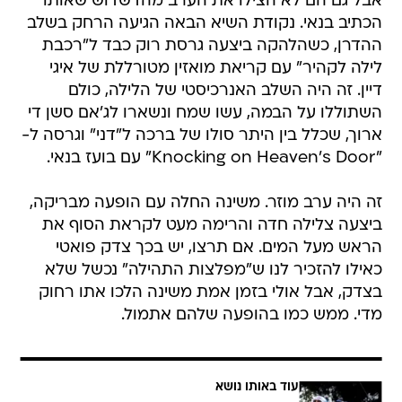
אבל גם הם לא הצילו את הערב מהדשדוש שאותו
הכתיב בנאי. נקודת השיא הבאה הגיעה הרחק בשלב
ההדרן, כשהלהקה ביצעה גרסת רוק כבד ל"רכבת
לילה לקהיר" עם קריאת מואזין מטורללת של איגי
דיין. זה היה השלב האנרכיסטי של הלילה, כולם
השתוללו על הבמה, עשו שמח ונשארו לג'אם סשן די
ארוך, שכלל בין היתר סולו של ברכה ל"דני" וגרסה ל-
"Knocking on Heaven's Door" עם בועז בנאי.
זה היה ערב מוזר. משינה החלה עם הופעה מבריקה,
ביצעה צלילה חדה והרימה מעט לקראת הסוף את
הראש מעל המים. אם תרצו, יש בכך צדק פואטי 
כאילו להזכיר לנו ש"מפלצות התהילה" נכשל שלא
בצדק, אבל אולי בזמן אמת משינה הלכו אתו רחוק
מדי. ממש כמו בהופעה שלהם אתמול.
עוד באותו נושא