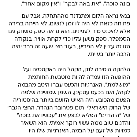
בונה סוכה", "את באה לבקר" ו"אין מקום אחר".
בנאי נראה הלום ומתנדנד מההתחלה, אבל עם
פתיחה כזאת לא היה לו זמן לנשום, לא הייתה ברירה
אלא להיכנס מיד לעניינים. הוא נראה ספק משחק עם
הסמפלר, ספק נשען עליו כדי לקחת אוויר. בנקודה
הזו זה עדיין לא הפריע, בעוד חצי שעה זה כבר יהיה
הרבה יותר בעייתי.
הלהקה היטיבה לנגן, הקהל היה באקסטזה ועל
ההופעה הזו עמדה להיות מוטבעת החותמת
"מושלמת". האנרגיות והכעס עברו היטב מהבמה
לקהל, ואם בכעס עסקינן, השפן שמשינה שלפה
הפעם מהכובע היה האיש הזועם ביותר בהיסטוריה
של הרוק הישראלי  תום פטרובר הנהדר. החצי הגברי
של "היהודים" הפליא לבצע את "עכשיו את בוכה"
והדגים שוב ממה עשוי רוקר אמיתי. הוא השאיר
כמויות של זעם על הבמה, האנרגיות שלו היו