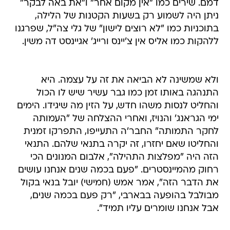
דמם. שירים כמו "אין מקום אחר" ו"את באה לבקר"
ניתן היה לשמוע רק בשעות הקטנות של הלילה,
בתוכניות כמו "לא רוצים לישון" של גלי צה"ל, שפרגנו
ללהקות כמו אליס אין צ'יינס ורייג' אגיינסט דה משין.
ולא שמשינה לא הביאה את זה על עצמה. היא
התנהגה באותו זמן כמו גבר עשיר שיש לו הכול
והחליט לנסות משהו חדש, על הזין מה שיגידו. הימים
ימי הגראנג' והנויז, ואחרי ההצלחה של "העמותה
לחקר התמותה" החבר'ה התעייפו, התפרקו זמנית
והחליטו שאם יחזרו, זה יקרה בתנאי שלהם. התנאי
הזה היה "מפלצות התהילה", אלבום המנונים הכי
רחוק מהמיינסטרים. "פעם בכמה שנים אנחנו עושים
את הדבר הזה", אמר אמש (חמישי) יובל בנאי בקול
מבולבל בהופעה בבארבי, "רק פעם בכמה שנים,
אבל אנחנו שומרים עליו תמיד".