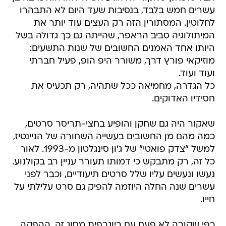
עשרים חמש בלבד, בנסיבות שעד היום לא התבהרו
לחלוטין. המסתורין הזה רק העצים עוד יותר את
המיתולוגיה סביב הראפר, שהייתה גם כך גדולה בשל
היותו אחד האמנים החשובים של שנות התשעים:
מוזיקאי פורץ דרך, משורר היפ הופ, פעיל חברתי
ועוד ועוד.
כל הגדרה, מחמיאה ככל שתהיה, רק תכעיס את
חסידיו האדוקים.
שאקור היה גם שחקן והופיע בחצי-תריסר סרטים,
כמה מהם מן החשובים בעשייה השחורה של הניינטיז,
למשל "צדק פואטי" של ג'ון סינגלטון מ-1993. לאור
כל זה, רק מתבקש כי דמותו תעורר עניין רב בקולנוע.
נעשו ונעשים עליו שלל סרטים תיעודיים, וכבר לפני
עשרים שנה החלה היוזמה להפיק גם סרט עלילתי על
חייו.
כפי שקורה לא פעם עם ביוגרפית מסוג זה, ההפקה