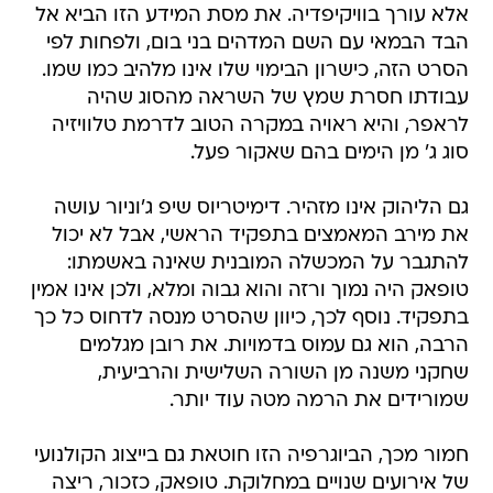
אלא עורך בוויקיפדיה. את מסת המידע הזו הביא אל
הבד הבמאי עם השם המדהים בני בום, ולפחות לפי
הסרט הזה, כישרון הבימוי שלו אינו מלהיב כמו שמו.
עבודתו חסרת שמץ של השראה מהסוג שהיה
לראפר, והיא ראויה במקרה הטוב לדרמת טלוויזיה
סוג ג' מן הימים בהם שאקור פעל.
גם הליהוק אינו מזהיר. דימיטריוס שיפ ג'וניור עושה
את מירב המאמצים בתפקיד הראשי, אבל לא יכול
להתגבר על המכשלה המובנית שאינה באשמתו:
טופאק היה נמוך ורזה והוא גבוה ומלא, ולכן אינו אמין
בתפקיד. נוסף לכך, כיוון שהסרט מנסה לדחוס כל כך
הרבה, הוא גם עמוס בדמויות. את רובן מגלמים
שחקני משנה מן השורה השלישית והרביעית,
שמורידים את הרמה מטה עוד יותר.
חמור מכך, הביוגרפיה הזו חוטאת גם בייצוג הקולנועי
של אירועים שנויים במחלוקת. טופאק, כזכור, ריצה