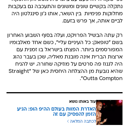
נתקלה בקשיים שונים ומשונים והתעכבה גם בעקבות
מחלוקות פנימיות  בין השאר, אותו ג'ון סינגלטון היה
לביים אותה, אך פרש בזעם.
רק עתה הבשיל הפרויקט, ועלה בסוף השבוע האחרון
בשם "טופאק: כל העיניים עליי", כשם אחד מאלבומיו
המפורסמים ביותר. הפצתו בישראל בו זמנית עם
ארצות הברית אינה מובנת מאליה, שכן בעבר נהוג
היה לגנוז פה סרטים על מוזיקה שחורה. יש להניח
שהיא נובעת מן ההצלחה היחסית כאן של "Straight
Outta Compton".
עוד באותו נושא
האדרת המוות בעולם ההיפ הופ: הגיע
הזמן להפסיק עם זה
לכתבה המלאה