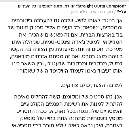
"Straight Outta Compton" זה לא. מתוך "טופאק: כל העיניים
/
עליי"
מערכת וואלה, צילום מסך
אך בניגוד לאותו להיט, שזכה גם להערכה ביקורתית
וממסדית, "טופאק: כל העיניים אליי" ספג קיתונות של
בוז בארצות הברית. אם זה מאנשים שהכירו את
המוזיקאי  למשל ג'אדה פינקט-סמית, שניהלה איתו
מערכת יחסים והייתה מזועזעת מן הצורה בה הקשר
ביניהם מוצג בסרט. ואם זה מסתם אזרחים מודאגים,
למשל, מבקרים ומבקרות שלעגו לו, ובין השאר כינו
אותו "עיבוד נאמן לעמוד הוויקיפדיה של שאקור".
למרבה הצער, כולם צודקים.
אכן, זהו סרט כושל ומקומם. קשה להחליט מאיפה
להתחיל למנות את רשימת הפגמים הקולנועיים
והמוסריים שלו. ננסה בכל זאת, אז ככה: התסריט
מקפץ בשטחיות מתחנה אחת בחייו של טופאק
לאחרת, ואכן נראה כאילו שלא חובר בידי תסריטאי