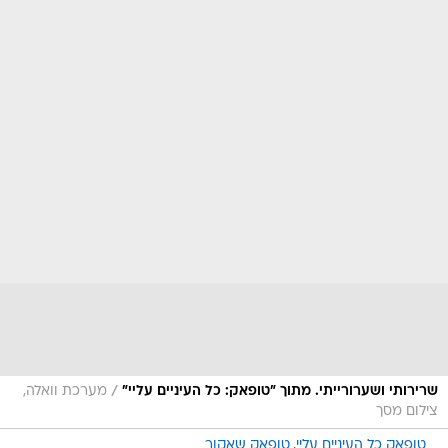
/
שרירותי ושערורייתי. מתוך "טופאק: כל העיניים עליי"
מערכת וואלה,
צילום מסך
טופאק כל העיניים עליי
טופאק שאקור