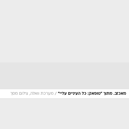
/
מאכזב. מתוך "טופאק: כל העיניים עליי"
מערכת וואלה, צילום מסך