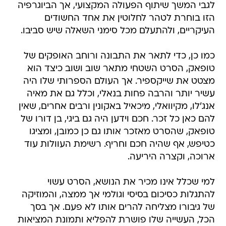
לגבי המשך שיתוף הפעולה המקצועי, אך הביוגרפיה
הזו בוחרת לטהר לחלוטין את אחד החשודים
העיקריים, ולהתעלם מכל סימני השאלה שיש סביבו.
כמו כן, כדי לתאר את התבונה ורוחב האופקים של
טופאק, הסרט השטחי מתאר שוב ושוב כיצד הוא
מצטט את שייקספיר. אך העולם הספרותי שלו היה
עשיר יותר והרבה פחות בנאלי, וכלל גם את מאיה
אנג'לו, מקיוואלי, מיכאיל באקונין ורבים אחרים, שאין
להם כאן כל זכר. חכם וידען היה גם ביגי, בן דורו של
טופאק, שהסרט מאזכר אותו גם כן כמובן, ומציגו
כטיפש, אף שהיה חכם וחריף. רשימת העוולות עוד
ארוכה, וקצרה היריעה.
למי שכלל אינו מכיר את הנושא, הסרט עשוי
להתגלות כסיכום בסיסי וגולמי אך ממצה, והמוזיקה
של גיבורו מצליחה להרים אותו לא פעם. אך בסך
הכל, העשייה שלו פושרת להפליא ותמונת המציאות