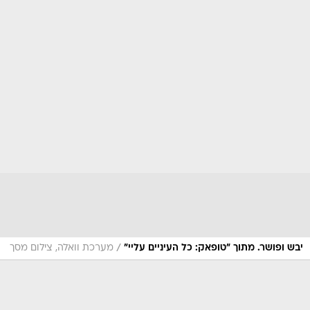
/
יבש ופושר. מתוך "טופאק: כל העיניים עליי"
מערכת וואלה, צילום מסך