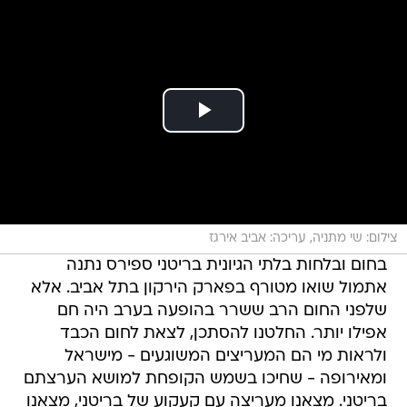
צילום: שי מתניה, עריכה: אביב אירגז
בחום ובלחות בלתי הגיונית בריטני ספירס נתנה
אתמול שואו מטורף בפארק הירקון בתל אביב. אלא
שלפני החום הרב ששרר בהופעה בערב היה חם
אפילו יותר. החלטנו להסתכן, לצאת לחום הכבד
ולראות מי הם המעריצים המשוגעים - מישראל
ומאירופה - שחיכו בשמש הקופחת למושא הערצתם
בריטני. מצאנו מעריצה עם קעקוע של בריטני, מצאנו