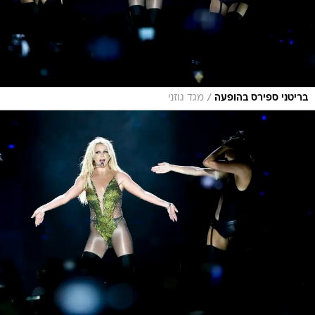
/
בריטני ספירס בהופעה
מגד גוזני