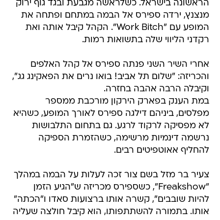
הראשונה בישראל. כשלראשה מגבעת ובגד גוף ירוק
מנצנץ, ירדה ספירס אל הבמה במתחם ופתחה את
המופע עם "Work Bitch". הקהל קיבל אותה ואת
רקדני הליווי שלה בתשואות רמות.
אחרי השיר השני פנתה ספירס אל קהל האלפים
והכריזה: "שלום תל אביב! בואו נרים את הפאקינג גג",
וקיבלה הרבה אהבה בחזרה.
במת הענק בפארק הירקון מורכבת ממספר
מפלסים, ביניהם דילגה ספירס לאורך המופע, כשהיא
לא מפסיקה לרקוד לרגע. גם בתחום התלבושות
נרשמה דינמיות מרשימה, כשהזמרת הספיקה
להחליף אאוטפיטים רבים.
צעיר בר מזל בשם צור זכה לעלות על הבמה במהלך
"Freakshow", כשספירס מכריזה ש"הגיע הזמן
להיות שובבים", קשרה אותו ברצועות סאדו ו"הכתה"
אותו. בתמורה להשתתפותו, הוא קיבל חולצה שעליה