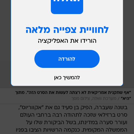
"אף שחקנית אמריקאית לא רצתה לעשות את הסרט הזה". מתוך
/
"היא"
מערכת וואלה, צילום מסך
בשנה שעברה, הפיק בן סעיד גם את "אקווריוס",
סרט ברזילאי שזכה לתהודה רבה ברחבי העולם
ועורר סערה במדינתו, בשל הביקורת שלו על
הממשלה המקומית. כנקמה הרשויות הציבו בפניו