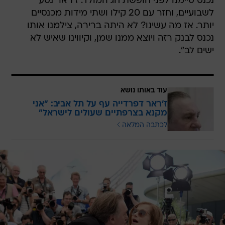
נכנס סיימנו לפני חופשת חג המולד. ז'ראר נסע
לשבועיים, וחזר עם 20 קילו ושתי מידות מכנסיים
יותר. אז מה עשינו? לא היתה ברירה, צילמנו אותו
נכנס לבנק רזה ויוצא ממנו שמן, וקיווינו שאיש לא
ישים לב".
עוד באותו נושא
ז'ראר דפרדייה עף על תל אביב: "אני
מקנא בצרפתיים שעולים לישראל"
לכתבה המלאה