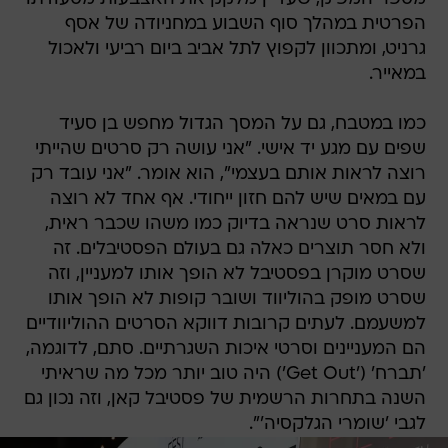
הפרטית במהלך סוף השבוע במחניודה של אסף
גרניט, ומתכוון לקפוץ לתל אביב ביום רביעי ולאכול
במאייר.
כמו במטבח, גם על המסך הגדול מחפש בן סעיד
שפים עם מגע יד אישי. "אני עושה רק סרטים שהייתי
רוצה לראות אותם בעצמי", הוא אומר. "אני עובד רק
עם במאים שיש להם חזון ייחודי. אף אחד לא רוצה
לראות סרט שנראה בדיוק כמו משהו שכבר ראית,
ולא חסר תוצרים כאלה גם בעולם הפסטיבלים. זה
שסרט מוקרן בפסטיבל לא הופך אותו למעניין, וזה
שסרט מופק בהוליווד ושובר קופות לא הופך אותו
למשעמם. לעתים קרובות דווקא הסרטים ההוליוודיים
הם המעניינים וסרטי איכות השגרתיים. סתם, לדוגמה,
'תברח' ('Get Out') היה טוב יותר מכל מה שראיתי
השנה בתחרות הרשמית של פסטיבל קאן, וזה נכון גם
לגבי 'שומרי הגלקסיה'".