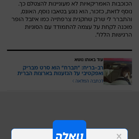
הכוכבות האמריקאיות לא מעוניינות להצטלם כך.
נוסף לזאת, כזכור, הוא נוגע בטאבו נוסף, האונס,
והתברר לי שרק שחקנית צרפתייה כמו איזבל הופר
מוכנה לקחת על עצמה להתמודד עם הסוגיות
הרגישות הללו".
עוד באותו נושא
רב-בריח: "תברח" הוא סרט מבריק
ואפקטיבי על הגזענות בארצות הברית
לכתבה המלאה