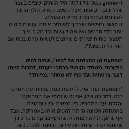
Assignment' של וולטר היל הוותיק, שביים בעבר
שלל שוברי קופות, אבל הפעם הסרט הולך היישר
לפורמט הביתי ברוב מדינות העולם.
זו פשוט מציאות שצריך להשלים איתה  עושים בימינו
יותר מדי סרטים ואין מה לעשות נגד זה, כי איך
תעצור כוחות יצירתיים שרוצים לעשות סרט, בטח אם
הוא דל תקציב?".
הופתעת מן ההצלחה של "היא", שהיה להיט
ביקורתי, ממסדי וקופתי ברחבי העולם, למרות היותו
דובר צרפתית ועל פניו לא מסחרי במיוחד?
"הופתעתי ועוד איך. לו ידעת כמה עברתי עם הסרט
הזה. במקרה שלו, אני זה שיזמתי את הפרויקט
והלכתי עם התסריט בין במאים ובין שחקניות.
בהתחלה הכוונה הייתה להפיק אותו באמריקה, אבל
אף שחקנית לא רצתה להשתתף בו. קודם כל כיוון
שהתסריט דרש סצינות עירום, ובניגוד לעבר, כיום