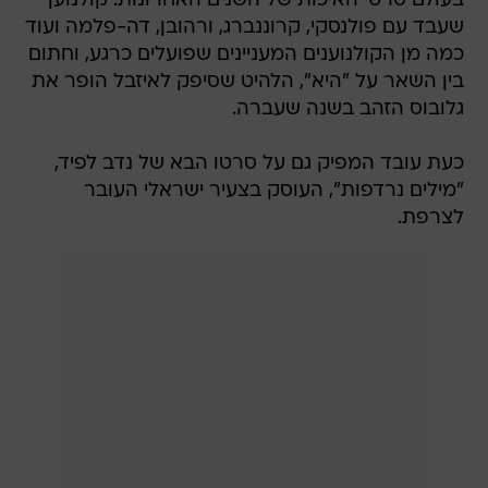
בעולם סרטי האיכות של השנים האחרונות: קולנוען
שעבד עם פולנסקי, קרוננברג, ורהובן, דה-פלמה ועוד
כמה מן הקולנוענים המעניינים שפועלים כרגע, וחתום
בין השאר על "היא", הלהיט שסיפק לאיזבל הופר את
גלובוס הזהב בשנה שעברה.
כעת עובד המפיק גם על סרטו הבא של נדב לפיד,
"מילים נרדפות", העוסק בצעיר ישראלי העובר
לצרפת.