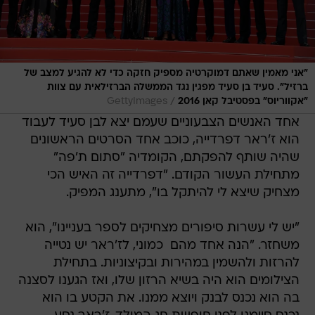
"אני מאמין שאתם דמוקרטיה מספיק חזקה כדי לא להגיע למצב של
ברזיל". סעיד בן סעיד מפגין נגד הממשלה הברזילאית עם צוות
/
"אקווריוס" בפסטיבל קאן 2016
GettyImages
אחד האנשים הצבעוניים שעמם יצא לבן סעיד לעבוד
הוא ז'ראר דפרדייה, כוכב אחד הסרטים הראשונים
שהיה שותף להפקתם, הקומדיה "סתום ת'פה"
מתחילת העשור הקודם. "דפרדייה זה האיש הכי
מצחיק שיצא לי להיתקל בו", מתענג המפיק.
"יש לי עשרות סיפורים מצחיקים לספר בעניינו", הוא
משחזר. "הנה אחד מהם  כמוני, לז'ראר יש נטייה
להרזות ולהשמין במהירות ובקיצוניות. בתחילת
הצילומים הוא היה בשיא הרזון שלו, ואז הגענו לסצנה
בה הוא נכנס לבנק ויוצא ממנו. את הקטע בו הוא