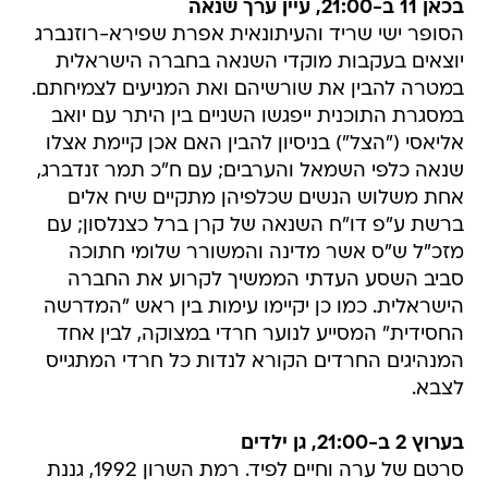
בכאן 11 ב-21:00, עיין ערך שנאה
הסופר ישי שריד והעיתונאית אפרת שפירא-רוזנברג
יוצאים בעקבות מוקדי השנאה בחברה הישראלית
במטרה להבין את שורשיהם ואת המניעים לצמיחתם.
במסגרת התוכנית ייפגשו השניים בין היתר עם יואב
אליאסי ("הצל") בניסיון להבין האם אכן קיימת אצלו
שנאה כלפי השמאל והערבים; עם ח"כ תמר זנדברג,
אחת משלוש הנשים שכלפיהן מתקיים שיח אלים
ברשת ע"פ דו"ח השנאה של קרן ברל כצנלסון; עם
מזכ"ל ש"ס אשר מדינה והמשורר שלומי חתוכה
סביב השסע העדתי הממשיך לקרוע את החברה
הישראלית. כמו כן יקיימו עימות בין ראש "המדרשה
החסידית" המסייע לנוער חרדי במצוקה, לבין אחד
המנהיגים החרדים הקורא לנדות כל חרדי המתגייס
לצבא.
בערוץ 2 ב-21:00, גן ילדים
סרטם של ערה וחיים לפיד. רמת השרון 1992, גננת