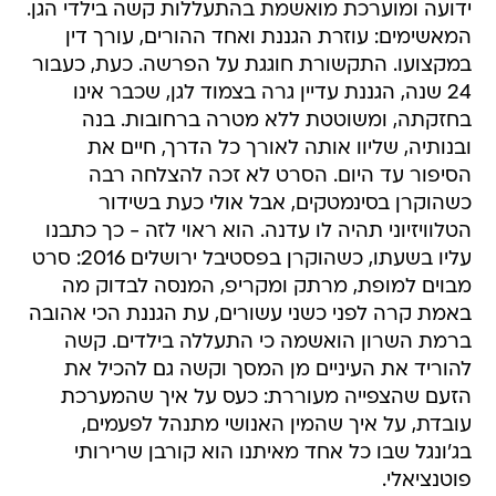
ידועה ומוערכת מואשמת בהתעללות קשה בילדי הגן.
המאשימים: עוזרת הגננת ואחד ההורים, עורך דין
במקצועו. התקשורת חוגגת על הפרשה. כעת, כעבור
24 שנה, הגננת עדיין גרה בצמוד לגן, שכבר אינו
בחזקתה, ומשוטטת ללא מטרה ברחובות. בנה
ובנותיה, שליוו אותה לאורך כל הדרך, חיים את
הסיפור עד היום. הסרט לא זכה להצלחה רבה
כשהוקרן בסינמטקים, אבל אולי כעת בשידור
הטלוויזיוני תהיה לו עדנה. הוא ראוי לזה - כך כתבנו
עליו בשעתו, כשהוקרן בפסטיבל ירושלים 2016: סרט
מבוים למופת, מרתק ומקריפ, המנסה לבדוק מה
באמת קרה לפני כשני עשורים, עת הגננת הכי אהובה
ברמת השרון הואשמה כי התעללה בילדים. קשה
להוריד את העיניים מן המסך וקשה גם להכיל את
הזעם שהצפייה מעוררת: כעס על איך שהמערכת
עובדת, על איך שהמין האנושי מתנהל לפעמים,
בג'ונגל שבו כל אחד מאיתנו הוא קורבן שרירותי
פוטנציאלי.