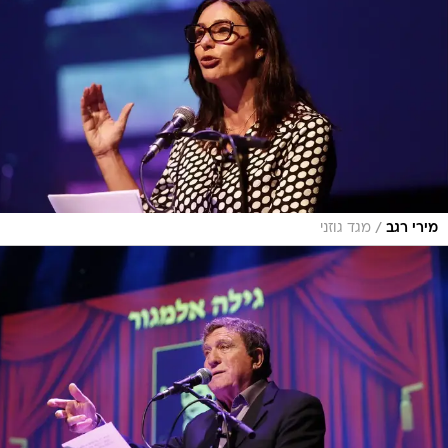
/
מירי רגב
מגד גוזני