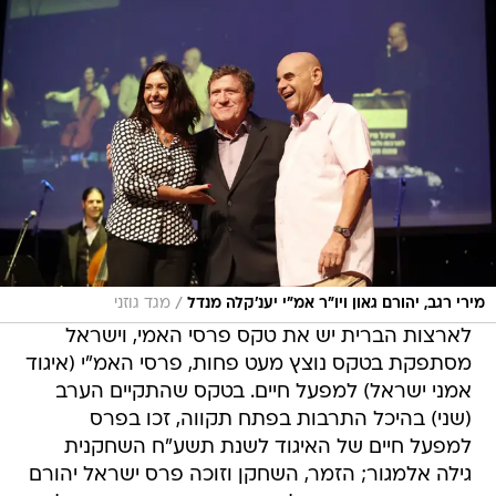
/
מירי רגב, יהורם גאון ויו"ר אמ"י יענ'קלה מנדל
מגד גוזני
לארצות הברית יש את טקס פרסי האמי, וישראל
מסתפקת בטקס נוצץ מעט פחות, פרסי האמ"י (איגוד
אמני ישראל) למפעל חיים. בטקס שהתקיים הערב
(שני) בהיכל התרבות בפתח תקווה, זכו בפרס
למפעל חיים של האיגוד לשנת תשע"ח השחקנית
גילה אלמגור; הזמר, השחקן וזוכה פרס ישראל יהורם