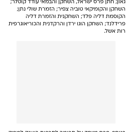
גאון; חתן פרס ישראל, השחקן והבמאי עודד קוטלר;
השחקן והקומיקאי טוביה צפיר; הזמרת שולי נתן;
הקוסמת דליה פלד; השחקנית והזמרת דליה
פרידלנד; השחקן הוגו ירדן והרקדנית והכוריאוגרפית
רות אשל.