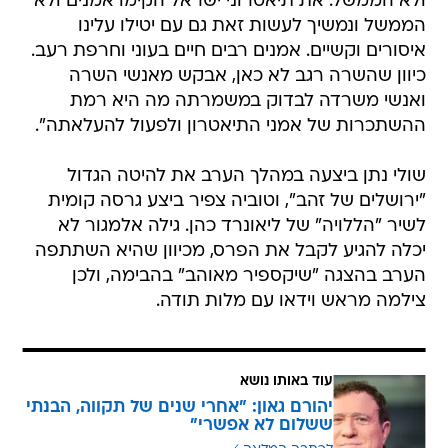
ולא הממשל. את תיאטרוני ישראל הקימו אמנים ולא
הממשל ונמשיך לעשות זאת גם עם יטילו עלינו
איסורים וקשיים. אמנים רבים חיים בעוני וחרפת רעב.
כיוון שהשרה רגב לא כאן, אבקש מאנשי השרה
ואנשי משרדה לבדוק במשמרתה מה היא רמת
ההשתכרות של אמני התיאטרון ולפעול להעלאתה".
שולי נתן ביצעה במהלך הערב את להיטה הגדול
"ירושלים של זהב", וטוביה צפיר ביצע גרסה קומית
לשיר "הללויה" של ליאונרד כהן. גילה אלמגור לא
יכלה להגיע לקבל את הפרס, מכיוון שהיא השתתפה
הערב בהצגה "שיקספיר מאוהב" בהבימה, ולכן
צילמה מראש וידאו עם מלות תודה.
עוד באותו נושא
יהורם גאון: "אחרי שנים של תקווה, הבנתי
ששלום לא אפשרי"