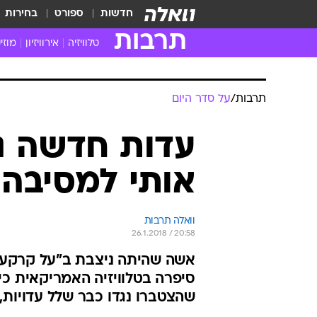
חדשות
ספורט
בחירות
תרבות
טלוויזיה
אירוויזיון
מוזי
חדשות הטלוויזיה
חדשו
ביקורת טלוויזיה
מוזי
צפייה ישירה
מוזי
טלוויזיה ישראלית
קשוב
טלוויזיה מחו"ל
קורד
סדרות מומלצות
קליפי
האח הגדול
הופע
תרבות
/
על סדר היום
עדות חדשה נג