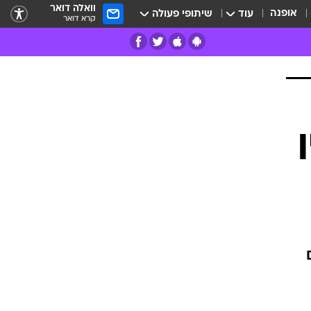
וואלה דואר
אופנה
עוד
שיתופי פעולה
קרא דואר
רים
פרות