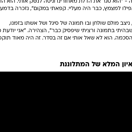
סיימונס
ת הארבעים לחייו. לטענתה, הוא הזמין אותה למסיבת סיום הצילומים, וכ
 הגיעה למקום בתקווה לטוות קשרים.
כחת היחידה במסיבה. "הגעתי למקום ומצאתי את עצמי לבד. 
ח אותי לחדר סמוך", אמרה בריאיון למייגן קלי בטלוויזיה
- "הוא סגר את הדלת מאחורינו וניסה לנשק אותי. הוא הור
פילו למצמץ, כבר היה מעליי. קפאתי במקום", נזכרה בדמעו
יצב מולם שולחן ובו תמונה של סיגל ושל אשתו בזמנו,
שבהיתי בתמונה ורציתי שיפסיק כבר", הצהירה. "אני יודעת 
סכמה. הוא לא שאל אותי אם זה בסדר. זה היה מאוד תוקפנ
יון המלא של המתלוננת