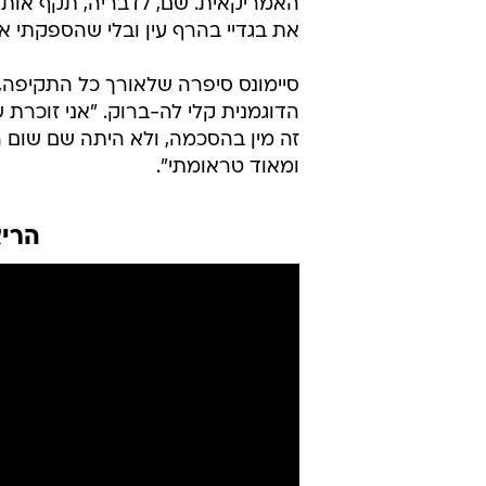
של תלונתה.
היתה אז בת 18 והוא בשנו
שחלמה אז להשתלב בתעשיית המשחק,
לחרדתה, גילתה סיימונס כי היא הנו
אמר לי שברצונו להראות לי משהו, ולק
האמריקאית. שם, לדבריה, תקף אותה 
את בגדיי בהרף עין ובלי שהספקתי א
סיימונס סיפרה שלאורך כל התקיפה, נ
הדוגמנית קלי לה-ברוק. "אני זוכרת 
זה מין בהסכמה, ולא היתה שם שום ה
ומאוד טראומתי".
הריא