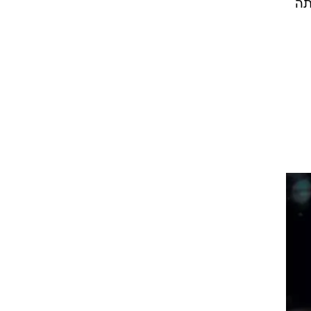
אני
ות
ית
ף אותה.
תה