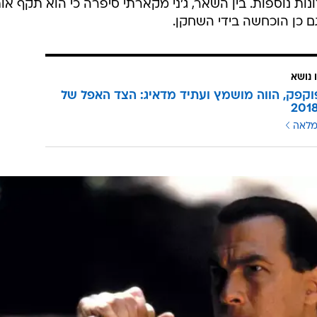
הגישה נגדו תלונה במשטרת לוס אנג'לס, שפתחה בחקירה. "
לוננת. "אני יודעת שתקיפות כאלה עדיין מתרחשות ועובר
ה. אני רוצה שהתוקף שלי יידע שזה לא בסדר, ואני רוצה
זה לא בסדר". שתי עדויות שהגיעו לידי הטלוויזיה האמריקא
זני מקורביה כבר בזמן אמת.
סיימונס אינה היחידה שסיפרה בשבועות האחרונים, כחלק מתנועת ה-Metoo, כי סיגל תק
ות נוספות. בין השאר, ג'ני מקארתי סיפרה כי הוא תקף או
 נושא
קפק, הווה מושמץ ועתיד מדאיג: הצד האפל של
מלאה