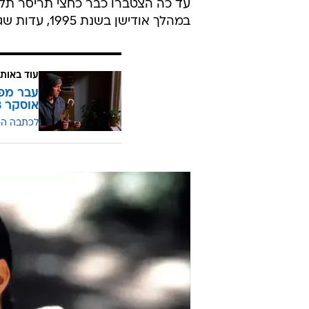
סיגל הכחיש את הדברים אך סיימונס 
רוצה שהוא יכיר במעשים", אמרה המת
בשקט, ולכן אני מספרת את הסיפור הז
שדברים ישתנו, שכל התוקפים יידעו ש
אישרו כי היא העידה על התקרית באו
עד כה הצטברו כבר כחצי תריסר תלונ
במהלך אודישן בשנת 1995, עדות שגם כן הוכחשה בידי השחקן.
עוד באותו
עבר מפו
אוסקר 2018
לכתבה ה