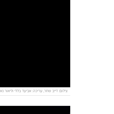
צילום: דייב שחר, עריכה: אביעד בללי וליאור נאו