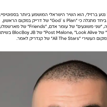
שראלי לאירוויזיון, "TOY" של נטע ברזילי, הוא השיר הישראלי המושמע ביותר בספוטיפיי.
בדירוג השירים הישראליים והלועזיים ביחד מתגלה כי "God`s Plan" של דרייק במקום הראשון,
אחריו "Toy", "IDGAF" של דואה ליפה, "שני משוגעים" של עומר אדם, "Friends" של מארשמלו,
"אולי נדבר" של נדב גדג', "רוקסטאר" של Post Malone, "Look Alive" של B