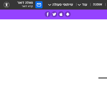
וואלה דואר
אופנה
עוד
שיתופי פעולה
קרא דואר
רים
פרות