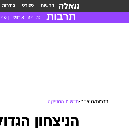
חדשות
ספורט
בחירות
תרבות
טלוויזיה
אירוויזיון
מוזי
חדשות הטלוויזיה
חדשו
ביקורת טלוויזיה
מוזי
צפייה ישירה
מוזי
טלוויזיה ישראלית
קשוב
טלוויזיה מחו"ל
קורד
סדרות מומלצות
קליפי
האח הגדול
הופע
תרבות
/
מוזיקה
/
חדשות המוזיקה
הניצחון הגדול