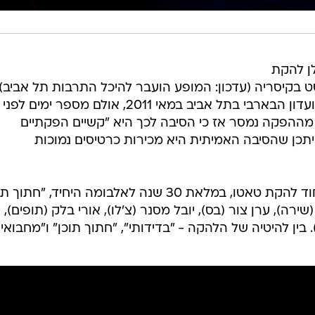
ן להקת
ופיע בישראל ב-14 באוגוסט בקיסריה (עדכון: המופע הועבר להיכל התרבות תל אביב)
מארק אלמונד היה אמור להופיע במועדון הבארבי בתל אביב במאי 2011, אולם מספר ימים לפני
 מההפקה נמסר אז כי הסיבה לכך היא "קשיים הפקתיים
ייתכן שהסיבה האמיתית היא מכירות כרטיסים נמוכות
המופע הפותח של ההופעה יהיה איחוד להקת טאטו, במלאת 30 שנה לאלבומה היחיד, "חת
רה), ערן צור (בס), יובל מסנר (צ'לו), אורי בלק (תופים), א
 בין להיטיה של הלהקה - "בדידותי", "חתוך תוכן" ו"מחבואים