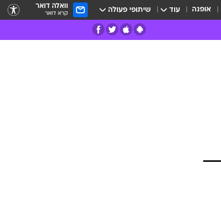
וואלה דואר
אופנה
עוד
שיתופי פעולה
קרא דואר
רים
פרות