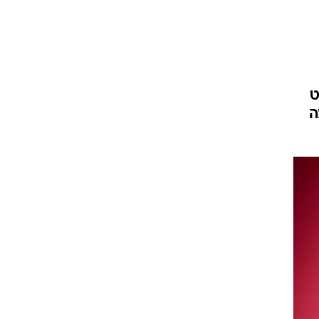
ט
 לאלבומה