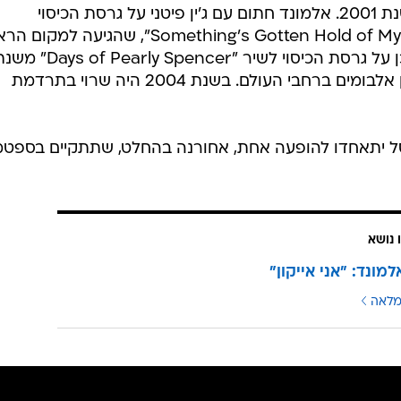
התפרקה בשנת 1984 והתאחדה בשנת 2001. אלמונד חתום עם ג'ין פיטני על גרסת הכיסוי
המצליחה ללהיטו של פיטני, "Something's Gotten Hold of My Heart", שהגיעה 
במצעד הסינגלים הבריטי ב-1989; וכן על גרסת הכיסוי לשיר "s of Pearly Spencer
1992. אלמונד מכר מעל ל-30 מיליון אלבומים ברחבי העולם. בשנת 2004 היה שרוי בתרדמת
סל יתאחדו להופעה אחת, אחורנה בהחלט, שתתקיים בספט
 נושא
מונד: "אני אייקון"
מלאה