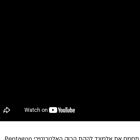
בנוסף למופע האיחוד של טאטו, עוד תחמם את אלמונד להקת הרוק האלטרנטיבי Pentagon,