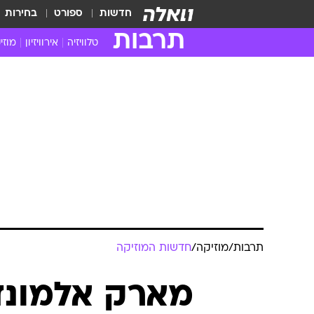
חדשות
ספורט
בחירות
תרבות
טלוויזיה
אירוויזיון
מוזי
חדשות הטלוויזיה
חדשו
ביקורת טלוויזיה
מוזי
צפייה ישירה
מוזי
טלוויזיה ישראלית
קשוב
טלוויזיה מחו"ל
קורד
סדרות מומלצות
קליפי
האח הגדול
הופע
תרבות
/
מוזיקה
/
חדשות המוזיקה
מארק אלמונד 