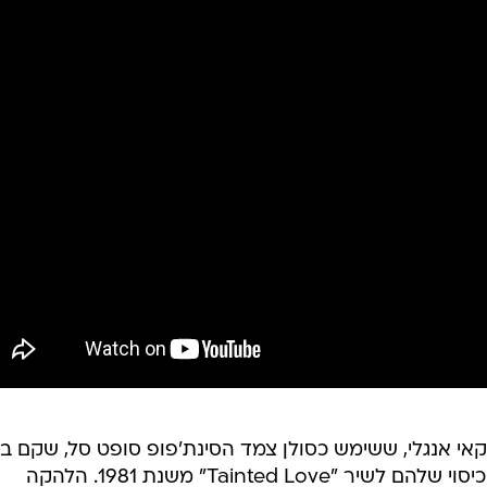
ר, יוצר ומוזיקאי אנגלי, ששימש כסולן צמד הסינת'פופ סופט סל, שקם 
1977 ומוכר יותר מכל בזכות גרסת הכיסוי שלהם לשיר "Tainted Love" משנת 1981. הלהקה