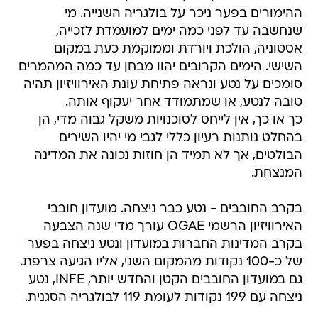
ההימורים בפער ניכר על בולגריה השנייה. מי
שנחשבה עד לפני כמה ימים למועמדת לזכייה,
אסטוניה, הולכת ויורדת וממוקמת כעת במקום
השישי. הימים הקרובים יהוו מבחן עד כמה המהמרים
סומכים על נטע ונראה פתיחת עונת האירוויזיון תהיה
טובה לנטע, או שמתמודד אחר יעקוף אותה.
כך או כך, אין לייחס לסוכנויות משקל גבוה מדי, הן
בהחלט נותנות רעיון כללי לגבי מי יהיו השירים
הבולטים, אך לא תמיד הן חוזות נכונה את המדינה
המנצחת.
בקרב החובבים - נטע כבר ניצחה. מועדון חובבי
האירוויזיון הרשמי OGAE עורך מדי שנה הצבעה
בקרב המדינות החברות במועדון ונטע ניצחה בפער
של כ-100 נקודות מהמקום השני, אליו הגיעה צרפת.
גם במועדון החובבים הקטן והחדש יותר, INFE, נטע
ניצחה עם 199 נקודות לעומת 119 לבולגריה הסגנית.