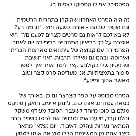
הפסטיבל אפילו הספיקו לצפות בו.
זה היה הסרט האחרון שהוקרן בתחרות הרשמית,
וגם הקצר שבהם - אורכו כשעה וחצי. "נו, מה רע?
לא בא לכם לראות גם סרטים קצרים לפעמים?", היא
אומרת על כך בריאיון המתקיים בריביירה יום לאחר
הפרמיירה עם קבוצה של עיתונאים מארצות הברית
ואירופה, ובהם גם וואלה! תרבות. "אני חושבת
שהניסיון שלי בקולנוע קצר לימד אותי איך לספר
סיפור בתמציתיות. אני מעדיפה סרט קצר וטוב
מאשר ארוך ומייגע".
הסרט מבוסס על ספר קצרצר גם כן, באורך של
כמאה עמודים, אותו כתב ג'ונתן איימס. חואקין פיניקס
מגלם בו סוכן מיוחד לשעבר, הסובל מעודף משקל
והלם קרב, חי עם אמו ומרוויח את לחמו כשכיר חרב
המתאר נערות שהלכו לאיבוד. "יום נפלא" מתאר
כיצד אחת מן המשימות הללו מוציאה אותו למסע