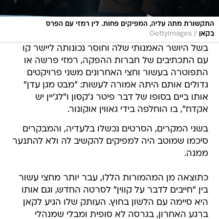
התקשורת מתה עליה, המפיקים פחות. לין רמזי עם הפרס
/
בקאן
GettyImages
בשל היושר האמנותי שלה וחוסר נכונותה ליישר קו
עם התכתיבים של חברות ההפקה, רמזי פרשה או
התפוטרה בעשור וחצי האחרונים משני פרויקטים
גדולים אותם היתה אמורה לעשות: "מבט מגן עדן"
אותו ביים בסופו של דבר פיטר ג'קסון ו"לג'יין יש
אקדח", בו הוחלפה בידי גאווין אוקונור.
בשני המקרים, הסרטים נכשלו בלעדיה, והמבקרים
סיכמו שמוטב היה למפיקים להקשיב לה ולא להתנער
ממנה.
כתוצאה מן המהמורות הללו, עבר יותר מחצי עשור
בין "חייבים לדבר על קווין" לסרטה החדש, וגם אותו
היא סיימה עם הלשון בחוץ. העותק שלו הגיע לקאן
ברגע האחרון, בגרסה לא סופית ומבלי שמנהלי