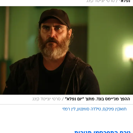
/
נפלא"
סרטי יונייטד קינג
/
ההפך מג'יימס בונד. מתוך "יום נפלא"
סרטי יונייטד קינג
חואקין פיניקס
טילדה סווינטון
לין רמזי