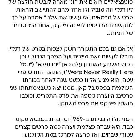
פוטנציאליים רואים את רוני מארה לובשת חולצה של
לין רמזי וזה מוביל ולו אחד מהם להתיישב ולראות
סרט של הבמאית, אז עשינו את שלנו" אמרה על כך
לתקשורת הבריטית לואיזה מייקוק, אחת המייסדות
של המותג.
אז אם גם בכם התעורר חשק לצפות בסרט של רמזי,
תוכלו לעשות זאת מיידית ועל המסך הגדול, שכן
בסוף השבוע האחרון עלה כאן "יום נפלא" ("You
Were Never Really Here"), התוצר החדש פרי
עטה. הוא מגיע אלינו כמעט שנה לאחר בכורתו
העולמית בפסטיבל קאן, ממנו יצא כשבאמתחתו שני
פרסים: היוצרת קטפה את פרס התסריט, וכוכבו
חואקין פיניקס את פרס השחקן.
רמזי נולדה בגלזגו ב-1969 ומדברת במבטא סקוטי
כבד. היא עבדה כצלמת ויצרה כמה סרטים קצרים
עטורי שבחים, ואז פרצה למרכז במת הקולנוע