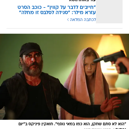
עוד באותו נושא
"חייבים לדבר על קווין" - כוכב הסרט
עזרא מילר: "סגידה לסלבס זו מחלה"
לכתבה המלאה
"הוא לא סתם שחקן, הוא כמו במאי נוסף". חואקין פיניקס ב"יום