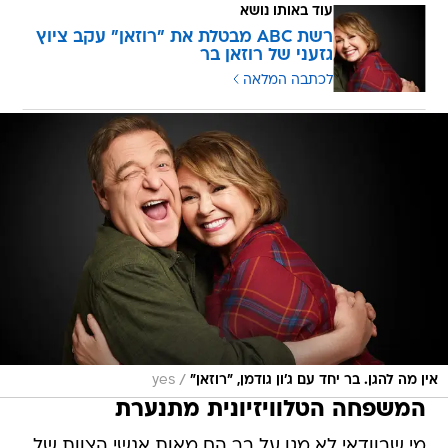
עוד באותו נושא
רשת ABC מבטלת את "רוזאן" עקב ציוץ
גזעני של רוזאן בר
לכתבה המלאה
/
אין מה להגן. בר יחד עם ג'ון גודמן, "רוזאן"
yes
המשפחה הטלוויזיונית מתנערת
מי שבוודאי לא מגן על בר הם מאות אנשי הצוות של