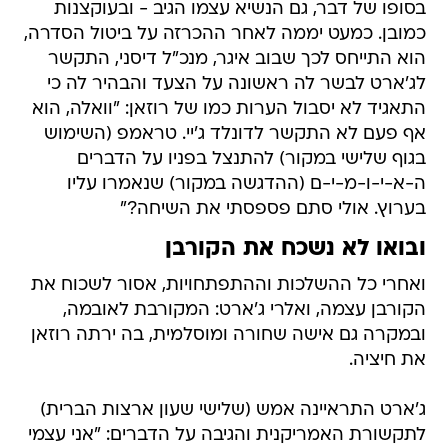
בסופו של דבר, גם הנשיא עצמו הגיב - ובעוקצנות
כמובן. כמעט יממה לאחר ההכרזה על ביטול הסדרה,
הוא התייחס לכך שבוב איגר, מנכ"ל דיסני, התקשר
לג'ארט לבשר לה ראשונה על הצעד והבהיר לה כי
התאגיד לא יסבול הערות כמו של רוזאן: "וואלה, הוא
אף פעם לא התקשר לדונלד ג'יי. טראמפ (השימוש
בגוף שלישי במקור) להתנצל בפניו על הדברים
ה-א-י-ו-מ-י-ם (ההדגשה במקור) שנאמרו עליו
בערוץ. אולי סתם פספסתי את השיחה?"
ובואו לא נשכח את הקורבן
ואחרי כל ההשלכות וההתפתחויות, אסור לשכוח את
הקורבן עצמה, ואלרי ג'ארט: המקורבת לאובמה,
ובמקרה גם אישה שחורה ומוסלמית, בה ירתה רוזאן
את חיציה.
ג'ארט התראיינה אמש (שלישי שעון ארצות הברית)
לתקשורת האמריקנית והגיבה על הדברים: "אני עצמי