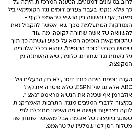
לרוב בטיעונים דמגוגיים. הטענה המרכזית היתה על
כך שלא ננקטו בעבר צעדים דומים נגד הקומיקאי ביל
מאהר, אף שהשווה בין הנשיא טראמפ לקוף -
הצטדקות המתעלמת מכך שאי אפשר להקביל זאת
להשוואה של אשה שחורה לקופה, מה עוד
שהקומיקאית הוסיפה חטא על פשע ועשתה כך תוך
שימוש בסרט "כוכב הקופים", שהוא בכלל אלגוריה
על גזענות נגד שחורים. כלומר, שיא ההשתנה מן
המקפצה.
טענה נוספת היתה כנגד דיסני, לא רק הבעלים של
ABC אלא גם של ESPN, שלא פיטרה את קית'
אולברמן אף שכינה את הנשיא טראמפ "נאצי".
בקיצור, לדברי המגיבים מנגד, התרבות האמריקנית
לוקה בצביעות ועושה איפה ואיפה: מתנכלת למי
שפוגע ביועצות של אובמה אבל מאפשר פתחון פה
משלוח רסן למי שמלעיז על טראמפ.