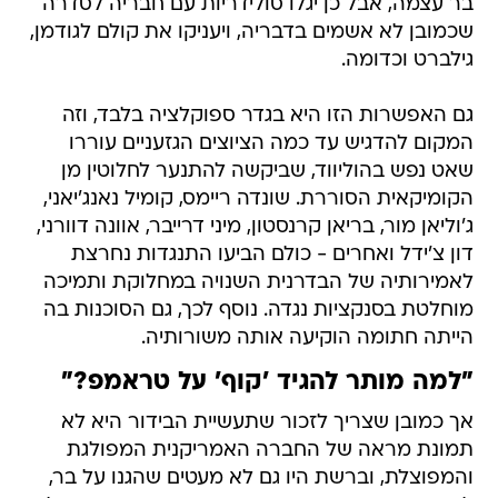
בר עצמה, אבל כן יגלו סולידריות עם חבריה לסדרה
שכמובן לא אשמים בדבריה, ויעניקו את קולם לגודמן,
גילברט וכדומה.
גם האפשרות הזו היא בגדר ספוקלציה בלבד, וזה
המקום להדגיש עד כמה הציוצים הגזעניים עוררו
שאט נפש בהוליווד, שביקשה להתנער לחלוטין מן
הקומיקאית הסוררת. שונדה ריימס, קומיל נאנג'יאני,
ג'וליאן מור, בריאן קרנסטון, מיני דרייבר, אוונה דוורני,
דון צ'ידל ואחרים - כולם הביעו התנגדות נחרצת
לאמירותיה של הבדרנית השנויה במחלוקת ותמיכה
מוחלטת בסנקציות נגדה. נוסף לכך, גם הסוכנות בה
הייתה חתומה הוקיעה אותה משורותיה.
"למה מותר להגיד 'קוף' על טראמפ?"
אך כמובן שצריך לזכור שתעשיית הבידור היא לא
תמונת מראה של החברה האמריקנית המפולגת
והמפוצלת, וברשת היו גם לא מעטים שהגנו על בר,