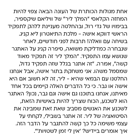
אחת מגולות הכותרת של העונה הבאה צפוי להיות
המחזה הקלאסי "המלך ליר" של וויליאם שיקספיר,
בבימויו של גדי רול, ובהחלטה מעניינת ללהק לתפקיד
הראשי דווקא אישה - מלכת התיאטרון ליא קניג.
בשיחה עם וואלה! תרבות לפני חודשיים, לאחר
שנבחרה כמדליקת משואה, סיפרה קניג על האתגר
שנושא עמו התפקיד. "המלך ליר זה תפקיד מאוד
קשה", אמרה. "זה אתגר בגלל שזה תפקיד גדול,
שמסמל משהו. אני משחקת בתור אישה, אבל אנחנו
החלטנו עם הבמאי שהיא - ליר, זה לא חשוב אם היא
אישה או גבר. כי כל הדברים האלה קיימים בכל אחד
מאיתנו, אנחנו בתוכנו גם אישה וגם גבר, נכון? האתגר
הוא לשכנע, הכוח שצריך להיות באישיות הזאת,
לשכנע את האנשים מסביב שאת זאת שמבינה את
הסיטואציה של ליר. זה אתגר בשבילי, לקחתי על
עצמי משימה כל כך קשה להתגבר על הדבר הזה.
איך אומרים ביידיש? 'אין לי זמן לשטויות'".