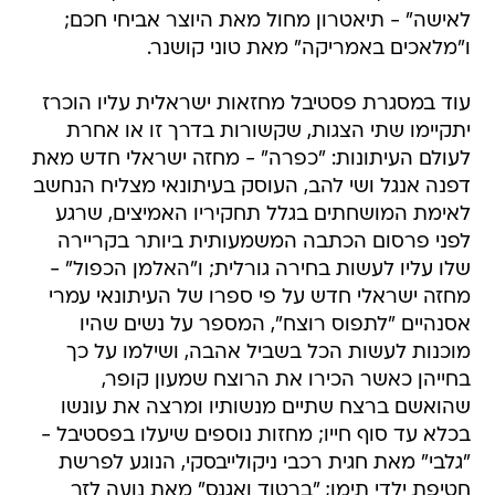
לאישה" - תיאטרון מחול מאת היוצר אביחי חכם;
ו"מלאכים באמריקה" מאת טוני קושנר.
עוד במסגרת פסטיבל מחזאות ישראלית עליו הוכרז
יתקיימו שתי הצגות, שקשורות בדרך זו או אחרת
לעולם העיתונות: "כפרה" - מחזה ישראלי חדש מאת
דפנה אנגל ושי להב, העוסק בעיתונאי מצליח הנחשב
לאימת המושחתים בגלל תחקיריו האמיצים, שרגע
לפני פרסום הכתבה המשמעותית ביותר בקריירה
שלו עליו לעשות בחירה גורלית; ו"האלמן הכפול" -
מחזה ישראלי חדש על פי ספרו של העיתונאי עמרי
אסנהיים "לתפוס רוצח", המספר על נשים שהיו
מוכנות לעשות הכל בשביל אהבה, ושילמו על כך
בחייהן כאשר הכירו את הרוצח שמעון קופר,
שהואשם ברצח שתיים מנשותיו ומרצה את עונשו
בכלא עד סוף חייו; מחזות נוספים שיעלו בפסטיבל -
"גלבי" מאת חגית רכבי ניקולייבסקי, הנוגע לפרשת
חטיפת ילדי תימן; "ברטוד ואגנס" מאת נועה לזר