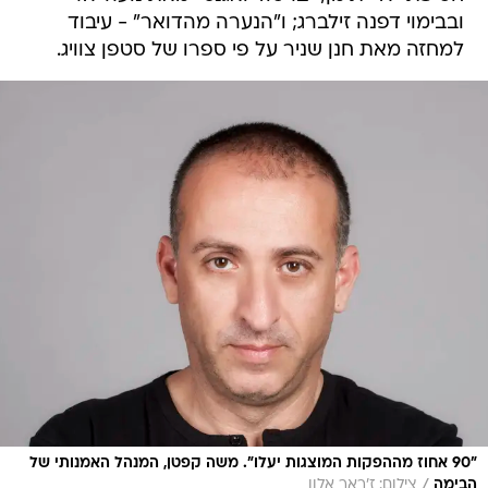
ובבימוי דפנה זילברג; ו"הנערה מהדואר" - עיבוד
למחזה מאת חנן שניר על פי ספרו של סטפן צוויג.
"90 אחוז מההפקות המוצגות יעלו". משה קפטן, המנהל האמנותי של
/
הבימה
צילום: ז'ראר אלון