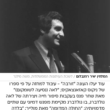
/
המלחין יאיר רוזנבלום
לשכת העיתונות הממשלתית, משה מילנר
עוד יעלו העונה "זורבה" - עיבוד למחזה על פי ספרו
של ניקוס קאזאנצאקיס; "לאה (נסיעה לשומקום)"
מאת שחר פנס בעקבות סיפור חייה ויצירתה של לאה
גולדברג, בו גולדברג מקיימת מפגש דמיוני עם שתיים
מדמויותיה; "החולה המדומה" מאת מולייר; "בלדה