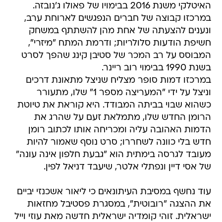
האיטלקי משנת 2016 בבימויו של פאולו ג'נובזה.
במרכזו קבוצה של חברים הנפגשים לארוחת ערב,
ונענים להצעתה של אחת מהן להשתתף במשחק
חשיפת הודעות סלולריות; ודרמת המתח "מיזרי",
המבוסס על רב המכר של סטיבן קינג שהפך לסרט
בשנת 1990 בבימוי רוב ריינר.
במרכזו דמות סופר מצליח שניצל מתאונת דרכים
וניצל על ידי "המעריצה מספר 1" שלו, מתעורר
כשהוא שבוי בביתה המבודד. היא קוראת את טיוטת
הרומן החדש שלו, מתמלאת זעם על שהרג את
הדמות האהובה עליה ומכריחה אותו לכתוב רומן
חדש בלי כוונה לשחררו; סרט נוסף שאמור להיות
מעובד לגרסה בימתית הוא "גבעת חלפון אינה עונה"
של אסי דיין ונפתלי אלטר, שיעבד דניאל לפין.
עוד נחשף במסיבת העיתונאים כי ליאור אשכנזי יביים
את ההצגה "רובוטית", במסגרת פסטיבל מחזאות
ישראלית. זוהי קומדיה ישראלית חדשה מאת עוזי וייל