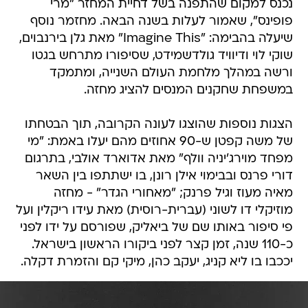
נכנס למקום שהתפנה בשל דחיית המחזר "מרי
פופינס", שאמור לעלות בשנה הבאה. מחזמר נוסף
שיעלה בהבימה: "Imagine This" מאת גלן בירנבוים,
שוקי לוי ודיוויד גולדשמידט, שסיפורו מתרחש בגטו
ורשה במהלך מלחמת העולם השנייה, ומתמקד
במשפחת שחקנים המנסים להציג מחזה.
הצגות נוספות שהוצגו לעונה הקרובה, תוך הבטחתו
של משה קפטן ש-90 אחוזים מהם יעלו באמת: "מי
מפחד מוירג'יניה וולף" מאת אדוארד אולבי, בתרגום
דורי פרנס ובבימוי אילן רונן, בו ישתתפו בין השאר
מאיה מעוז וגיל פרנק; "מאחורי הגדר" - מחזה
מוזיקלי דו לשוני (עברית-רוסית) מאת עידו ריקלין ועל
פי סיפור באותו שם של ביאליק, שפורסם על ידו לפני
כ-110 שנה, זמן קצר לפני ביקורו הראשון בישראל.
יככבו בו ליא קניג, יעקב כהן, מיקי קם והזמרת דקלה.