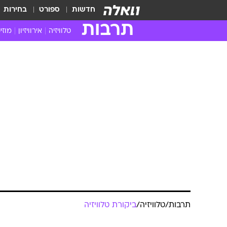
חדשות
ספורט
בחירות
תרבות
טלוויזיה
אירוויזיון
מוזי
חדשות הטלוויזיה
חדשו
ביקורת טלוויזיה
מוזי
צפייה ישירה
מוזי
טלוויזיה ישראלית
קשוב
טלוויזיה מחו"ל
קורד
סדרות מומלצות
קליפי
האח הגדול
הופע
תרבות
/
טלוויזיה
/
ביקורת טלוויזיה