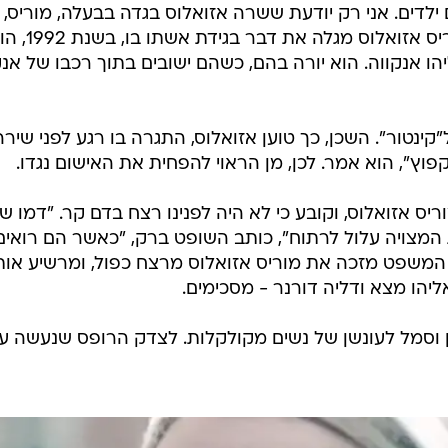
 ילדים. אני רק יודעת ששרה אזואלוס בגדה בבעלה, מוריס, 
הנראה במשך תקופה ארוכה. כשמוריס אזואלוס מגלה את דבר בגיד
ו אנקווה. הוא יורה בהם, כשהם ישובים בתוך רכבו של אנק
קינטור". השכן, כך טוען אזואלוס, התגרה בו רגע לפני שירה
פוץ", הוא אמר. לכן, מן הראוי להפחית את האישום נגדו.
 אזואלוס, וקובע כי לא היה לפנינו רצח בדם קר. "דמו ש
המצויה עלול לרתוח", כותב השופט ברק, "כאשר הם רואים
ית המשפט מזכה את מוריס אזואלוס מרצח כפול, ומרשיע אות
יהו מצא ודליה דורנר - מסכימים.
רון וסמל לעונשן של נשים מקולקלות. לצדק הרופס שנעשה ע