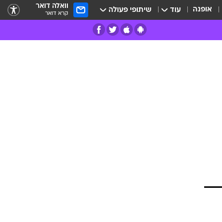
וואלה דואר
אופנה
עוד
שיתופי פעולה
קרא דואר
רים
פרות