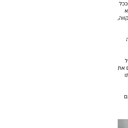
ככל
ת אשתו בו, בשנת 1992, הוא
ווה,
ל
 את
ו
ם