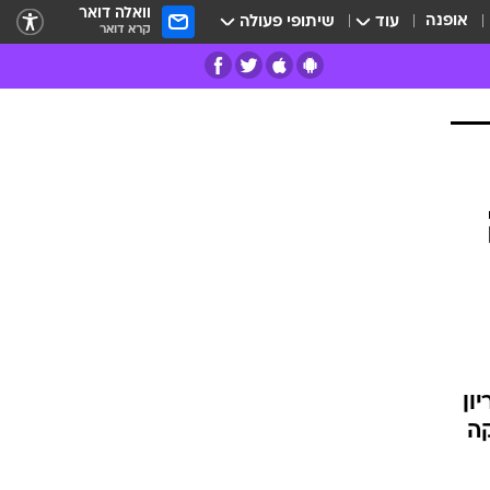
וואלה דואר
אופנה
עוד
שיתופי פעולה
קרא דואר
רים
פרות
ון
קה