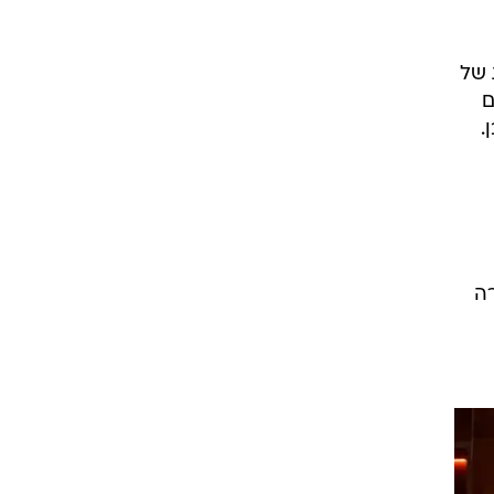
ת של
ם
.
ה