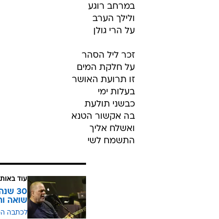
במרחב רוגע
ולילך הערב
על הרי גולן
זכר ליל הסהר
על חלקת המים
זו תרועת האושר
בעלות ימי
כבשני תולעת
בה אקשור הטנא
ואשלח אליך
התשמח לשי
עוד באותו
30 שנ
שואה ו
לכתבה ה