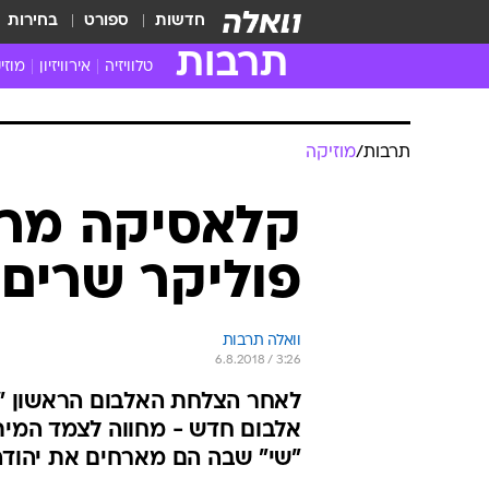
חדשות
ספורט
בחירות
תרבות
טלוויזיה
אירוויזיון
מוזי
חדשות הטלוויזיה
חדשו
ביקורת טלוויזיה
מוזי
תרבות
/
מוזיקה
צפייה ישירה
מוזי
טלוויזיה ישראלית
קשוב
קלאסיקה מרגש
טלוויזיה מחו"ל
קורד
פוליקר שרים 
סדרות מומלצות
קליפי
האח הגדול
הופע
וואלה תרבות
6.8.2018 / 3:26
לאחר הצלחת האלבום הראשון "שר
אלבום חדש - מחווה לצמד המיתול
"שי" שבה הם מארחים את יהודה