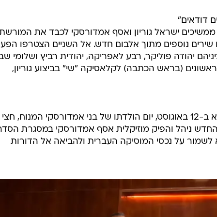
 דודאים"
 מ-25,000 עותקים), ממשיכים ישראל גוריון ואסף אמדורסקי לכבד את המורש
 שירים נוספים מתוך אלבום חדש. אל השניים הצטרפו הפע
יהם יהודה פוליקר, רבע לאפריקה, יהודית רביץ ושלומי שבן
 ראשונים (בראש הכתבה) לקלאסיקה "שי" בביצוע גוריון,
האלבום השני של "שרים דודאים" ייצא ב-12 באוגוסט, יום הולדתו של בני אמדורסקי המנוח, חצי
החדש ניהל והפיק מוזיקלית אסף אמדורסקי במסגרת הסדר
לשמור על נכסי המוסיקה העברית ולהביאה אל הדורות