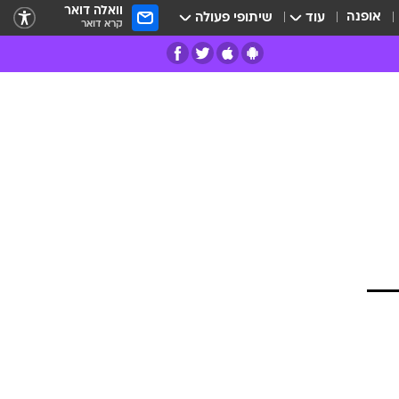
וואלה דואר
אופנה
עוד
שיתופי פעולה
קרא דואר
רים
פרות