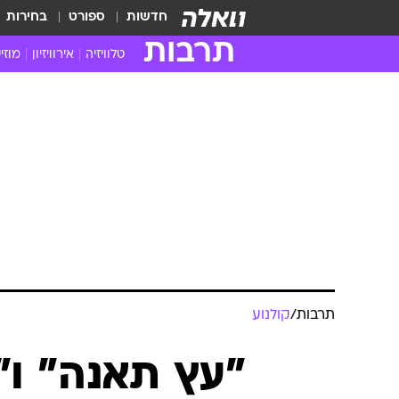
חדשות
ספורט
בחירות
תרבות
טלוויזיה
אירוויזיון
מוזי
חדשות הטלוויזיה
חדשו
ביקורת טלוויזיה
מוזי
צפייה ישירה
מוזי
טלוויזיה ישראלית
קשוב
טלוויזיה מחו"ל
קורד
סדרות מומלצות
קליפי
האח הגדול
הופע
תרבות
/
קולנוע
"עץ תאנה" ו"