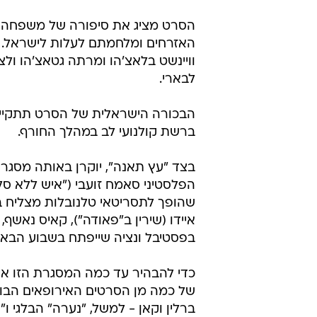
הסרט מציג את סיפורה של משפחה י
האזרחים ומלחמתם לעלות לישראל. מ
וויינשט בלאצ'הו ומרתה גטאצ'הו ולצי
לבארי.
הבכורה הישראלית של הסרט תתקיים
ברשת קולנועי לב במהלך החורף.
בצד "עץ תאנה", יוקרן באותה מסגרת
הפלסטיני סאמח זועבי ("איש ללא סל
שהופך לתסריטאי טלנובלות מצליח ב
איידו (שירין ב"פאודה"), קאיס נאשף
בפסטיבל ונציה שייפתח בשבוע הבא.
כדי להבהיר עד כמה המסגרת הזו איכו
של כמה מן הסרטים האירופאים הבול
ברלין וקאן - למשל, "נערה" הבלגי ו"א