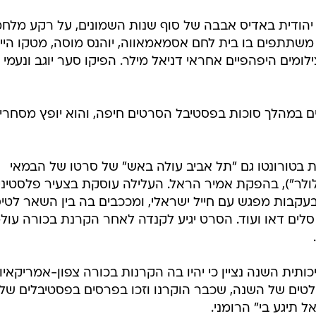
הודית באדיס אבבה של סוף שנות השמונים, על רקע מלח
שתתפים בו בית לחם אסמאמאווה, יוהנס מוסה, מטקו הייל
לומים היפהפיים אחראי דניאל מילר. הפיקו סער יוגב ונעמי
 במהלך סוכות בפסטיבל הסרטים חיפה, והוא יופץ מסחרי
 בטורונטו גם "תל אביב עולה באש" של סרטו של הבמאי
ולר"), בהפקת אמיר הראל. העלילה עוסקת בצעיר פלסטיני
עקבות מפגש עם חייל ישראלי, ומככבים בה בין השאר לטיס
, סלים דאו ועוד. הסרט יגיע לקנדה לאחר הקרנת בכורה עול
תית השנה נציין כי יהיו בה הקרנות בכורה צפון-אמריקאיו
טים של השנה, שכבר הוקרנו וזכו בפרסים בפסטיבלים של
ל תיגע בי" הרומני.