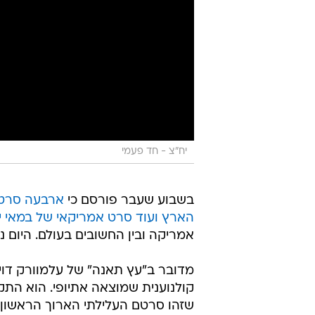
יח"צ - חד פעמי
בשבוע שעבר פורסם כי
ארבעה סרטי
הארץ ועוד סרט אמריקאי של במאי י
אמריקה ובין החשובים בעולם. היום נו
מדובר ב"עץ תאנה" של עלמוורק דויד
קולנוענית שמוצאה אתיופי. הוא הת
שזהו סרטם העלילתי הארוך הראשון א