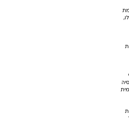
מת
ו,
ת
יה
מית
ת