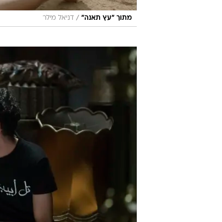
/
מתוך "עץ תאנה"
דניאל מילר