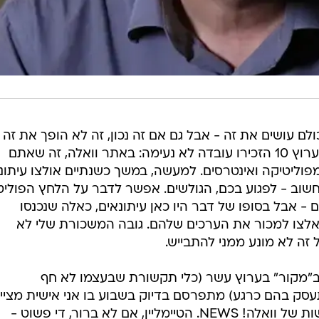
לם עושים את זה - אבל גם אם זה נכון, זה לא הופך את זה
לבסדר. אמש, בתוכנית "המקור" של ערוץ 10 הזכירו עובדה לא נעימה: באתר וואלה, זה שאתם
פוליטיקה ואינטרסים. למעשה, במשך כשנתיים אולצו עיתונא
חשוב - לפגוע בכם, הגולשים. אפשר לדבר על הלחץ הפוליט
ם - אבל בסופו של דבר היו כאן עיתונאים, כאלה שנכנסו
לצו למכור את הערכים שלהם. גובה המשכורת שלי לא
ה לא מונע ממני להתבייש.
ב"מקור" בערוץ עשר (כלי תקשורת שבעצמו לא חף
תעסק בהם כרגע) מתפרסם בדיוק בשבוע בו אני אישית מציין
שלוש שנים כעיתונאי במערכת החדשות של וואלה! NEWS. הטיימליין, אם לא ברור, די פשוט -