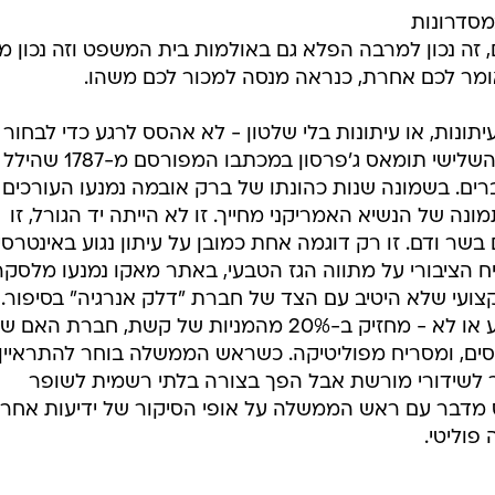
במסדרונות
, זה נכון למרבה הפלא גם באולמות בית המשפט וזה נכון מא
ומר לכם אחרת, כנראה מנסה למכור לכם משהו.
תונות, או עיתונות בלי שלטון - לא אהסס לרגע כדי לבחור
באופציה השניה", כתב נשיא ארה"ב השלישי תומאס ג'פרסון במכת
רים. בשמונה שנות כהונתו של ברק אובמה נמנעו העורכים
ה של הנשיא האמריקני מחייך. זו לא הייתה יד הגורל, זו
בשר ודם. זו רק דוגמה אחת כמובן על עיתון נגוע באינטרסי
ח הציבורי על מתווה הגז הטבעי, באתר מאקו נמנעו מלסקר
קצועי שלא היטיב עם הצד של חברת "דלק אנרגיה" בסיפור.
השליטה בחברה, יצחק תשובה, כידוע או לא - מחזיק ב-20% מהמניות של קשת, חברת האם 
סים, ומסריח מפוליטיקה. כשראש הממשלה בוחר להתראיין
 בכלל היתר לשידורי מורשת אבל הפך בצורה בלתי רשמית לשופר
וזס מדבר עם ראש הממשלה על אופי הסיקור של ידיעות אחרו
פוליטי.