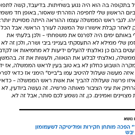
בתקופה בה הוא היה נגוע בשחיתות. בדיעבד, קשה לתפו
יום הראשון שלי לחפיפה הוזהרתי שאסור, באופן חד משמעי
ו. לגבי ראש הממשלה עצמו ההוראה הייתה מסוייגת יותר: 
 רק לאחר קבלת אישורו של המשנה לעורך הראשי. אבל הכל
י באותם ימים היה לפרנס את משפחתי - ולכן בלעתי את
והתחלתי לעבוד. ב-99% מהזמן שלי ממילא לא התעסקתי בענייני ביבי ושרה, ולכן זה לא
עטים בהם כן נאלצתי להעלים ידיעות לא מחמיאות או לקדם
משלה, נאלצתי לבלוע את הגאווה, ולעשות את זה. בהמשך
במקרה השבוע כחלון לא בא טוב בעין לראש הממשלה, אז יד
ה איזה מעשה שעלול להיטיב עמו ב"בייס" הימני אז כדאי לפר
יש איזו פרשה שעלולה להביך את אשת ראש הממשלה - כדאי
רחיק את עיני הציבור מאותה פרשיה. זה נעשה ביודעין, לא
צויינים ואמינים. כן, זה נשמע לכם סותר, אבל זה לא.
 נושא
 הפכה מותחן חקירות ופוליטיקה לשעמומון
יבש