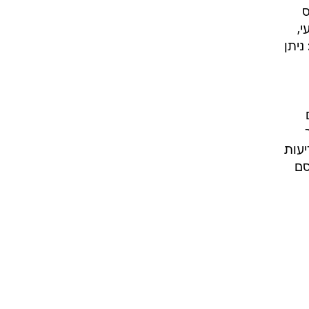
ס
,
ניתן
יעות
סם