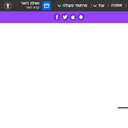
וואלה דואר
אופנה
עוד
שיתופי פעולה
קרא דואר
רים
פרות