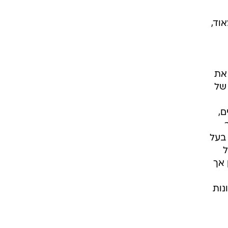
וד,
בו המפורסם מ-1787 שהילל את
 של
ם,
 בעל
של
 אך
נות