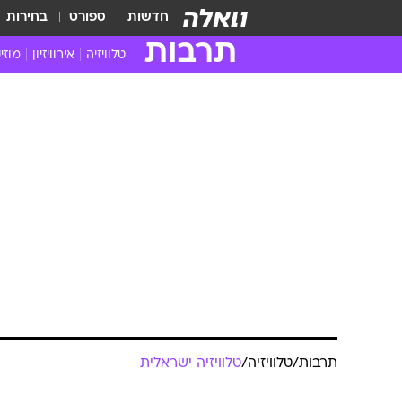
חדשות
ספורט
בחירות
תרבות
טלוויזיה
אירוויזיון
מוזי
חדשות הטלוויזיה
חדשו
ביקורת טלוויזיה
מוזי
צפייה ישירה
מוזי
טלוויזיה ישראלית
קשוב
טלוויזיה מחו"ל
קורד
סדרות מומלצות
קליפי
האח הגדול
הופע
תרבות
/
טלוויזיה
/
טלוויזיה ישראלית