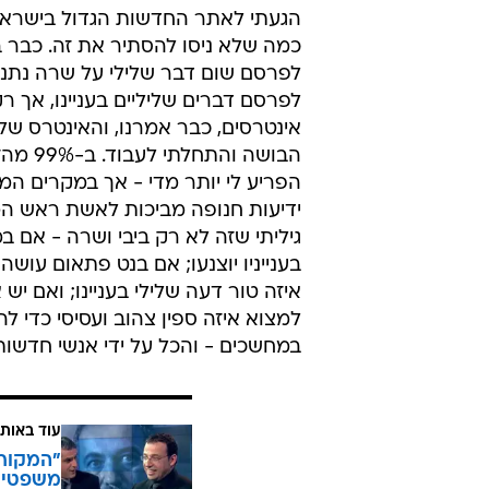
הגעתי לאתר החדשות הגדול בישראל 
כמה שלא ניסו להסתיר את זה. כבר ב
לפרסם שום דבר שלילי על שרה נתניה
לפרסם דברים שליליים בעניינו, אך
אינטרסים, כבר אמרנו, והאינטרס של
הבושה 
הפריע לי יותר מדי - אך במקרים המ
ידיעות חנופה מביכות לאשת ראש המ
גיליתי שזה לא רק ביבי ושרה - אם 
בענייניו יוצנעו; אם בנט פתאום עוש
איזה טור דעה שלילי בעניינו; ואם 
למצוא איזה ספין צהוב ועסיסי כדי לה
במחשכים - והכל על ידי אנשי חדשות מ
עוד באותו
"המקור"
משפטי 