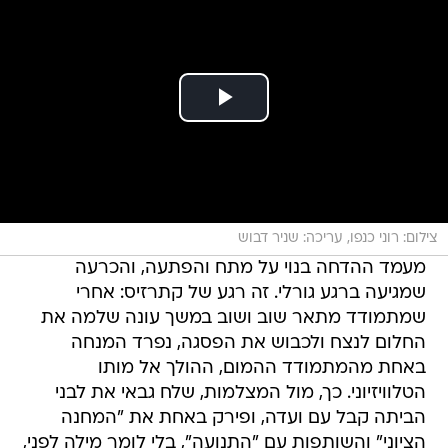
צילום: רוני כנפו, עריכה: שניר דבוש
מעמד ההדחה בנוי על מתח והפתעה, והכרעה
שמגיעה ברגע גורלי. זה רגע של קתרזיס: אחרי
שמתמודד מתאר שוב ושוב במשך עונה שלמה את
החלום לנצח ולכבוש את הפסגה, נפרד המנחה
באחת מהמתמודד ההמום, ההולך אל מותו
הטלוויזיוני. כך, מול המצלמות, שלח גבאי את לבני
הביתה קבל עם ועדה, ופירק באחת את "המחנה
הציוני" והשותפות עם "התנועה", בלי לומר מילה לפני,