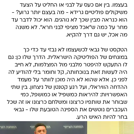
בעצמו. בין אם כעס על לבני או החליט על הצעד
משיקולים פוליטיים גרידא - מה בעצם יותר גרוע? -
הוא כנראה מבין שכך לא נוהגים. הוא יכול לדבר עד
מחר על כמה ש"אכל מציפי לבני חרא". לא משנה
מה אכל, יש גם דרך להקיא.
הטקסט של גבאי לכשעצמו לא נבזי עד כדי כך
במונחים של הפוליטיקה הישראלית. הדרך שלו כן: גם
לו התעקש להיפטר מלבני מול המצלמות, לא חייב
היה לעשות זאת בנוכחותה, קל וחומר בלי להודיע לה
לפני כן. אלא שהוא לא היה מוכן לוותר על מעמד
ההדחה הוויראלי, ועל רגע קטנטן של ניצחון. בין שתי
האפשרויות: להיראות כמשפיל או כמושפל, כמי
שבוחר את שותפיו כרצונו ומשלחם כרצונו או זה שכל
העכברים נוטשים את הספינה הטובעת שלו - גבאי
בחר להיות האיש הרע.