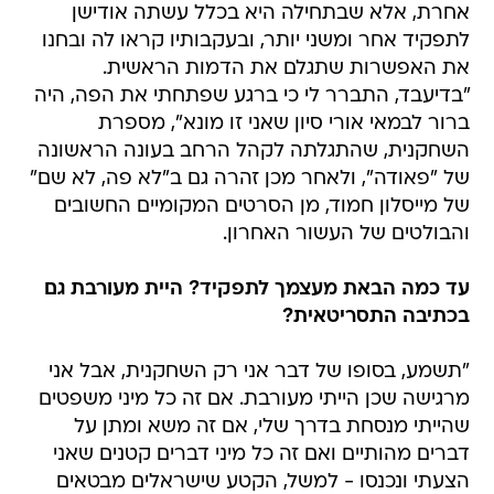
אחרת, אלא שבתחילה היא בכלל עשתה אודישן
לתפקיד אחר ומשני יותר, ובעקבותיו קראו לה ובחנו
את האפשרות שתגלם את הדמות הראשית.
"בדיעבד, התברר לי כי ברגע שפתחתי את הפה, היה
ברור לבמאי אורי סיון שאני זו מונא", מספרת
השחקנית, שהתגלתה לקהל הרחב בעונה הראשונה
של "פאודה", ולאחר מכן זהרה גם ב"לא פה, לא שם"
של מייסלון חמוד, מן הסרטים המקומיים החשובים
והבולטים של העשור האחרון.
עד כמה הבאת מעצמך לתפקיד? היית מעורבת גם
בכתיבה התסריטאית?
"תשמע, בסופו של דבר אני רק השחקנית, אבל אני
מרגישה שכן הייתי מעורבת. אם זה כל מיני משפטים
שהייתי מנסחת בדרך שלי, אם זה משא ומתן על
דברים מהותיים ואם זה כל מיני דברים קטנים שאני
הצעתי ונכנסו - למשל, הקטע שישראלים מבטאים