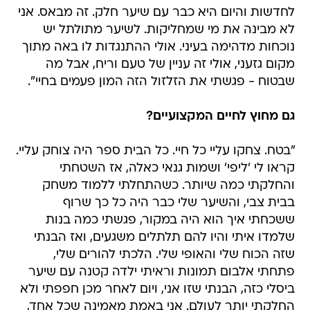
לחדשות והיום היא כבר עם שיער חלק. זה מבאס. אני
לא מבינה את מי שמחליקות. לשיער מתולתל יש
נוכחות מדהימה בעיני. אולי ההתנגדות לו באה מתוך
מקום גזעני, אולי זה עניין של טעם וריח, אבל מה
שבטוח - פגשתי את הזלזול הזה המון פעמים בחיי".
גם מחוץ לחיים המקצועיים?
"בטח. צחקו עליי כל חיי. כל הבית ספר היה צוחק עליי.
קראו לי 'ליפי' ושמות גנאי כאלה, אז השטחתי
והחלקתי כמה שיותר. כשהתחלתי ללמוד משחק
בבית צבי, והשיער שלי כבר היה כל כך שרוף
ששכחתי איך הוא היה במקור, פגשתי כמה בנות
שלמדו איתי והיו להם תלתלים משגעים, ואז הבנתי
שזה הכוח שלי והאופי שלי. הלכתי להורים שלי,
פתחתי אלבום תמונות וראיתי ילדה קטנה עם שיער
ביסלי כזה, הבנתי שזו אני, ויום לאחר מכן חפפתי ולא
החלקתי יותר לעולם. אני באמת מאמינה שכל אחד,