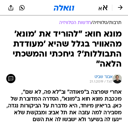
תרבות
/
טלוויזיה
/
חדשות הטלוויזיה
מונא חוא: "להוריד את 'מונא'
מהאוויר בגלל שהיא 'מעודדת
התבוללות'? גיחכתי והמשכתי
הלאה"
אבנר שביט
21.1.2019 / 7:47
אחרי שפרצה ב"פאודה" וב"לא פה, לא שם",
מככבת מונא חוא ב"מונא", הסדרה המדוברת של
כאן. בריאיון מיוחד, היא מדברת על הביקורות נגדה,
מסבירה למה עזבה את תל אביב ומבקשת שלא
ייגעו לה בשיער ולא ישבשו לה את השם