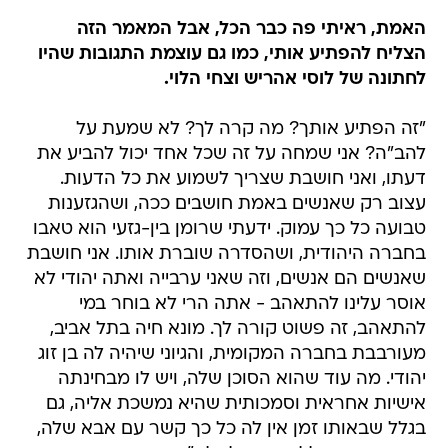
האמת, ראיתי פה כבר הכל, אבל המאמר הזה
הצליח להפתיע אותי, כמו גם עוצמת התגובות שהיו
לחתונה של לוסי אהריש וצחי הלוי.
"זה הפתיע אותך? מה קרה לך? לא שמעת על
להב"ה? אני שמחה על זה שכל אחד יכול להביע את
דעתו, ואני חושבת שצריך לשמוע את כל הדעות.
עצוב רק שאנשים באמת חושבים ככה, ושהגזענות
טבועה כל כך עמוק. ידעתי שרומן בין-גזעי הוא טאבו
בחברה היהודית, ושהסדרה שוברת אותו. אני חושבת
שאנשים הם אנשים, וזה שאני ערבייה ואתה יהודי לא
אוסר עלינו להתאהב - אתה הרי לא בוחר במי
להתאהב, זה פשוט קורה לך. מונא חיה בתל אביב,
מעורבבת בחברה המקומית, והגיוני שיהיה לה בן זוג
יהודי. מה עוד שהוא הסוכן שלה, ויש לו מבחינתה
אישיות אחראית וסמכותית שהיא נמשכת אליה, גם
בגלל שבאותו זמן אין לה כל כך קשר עם אבא שלה,