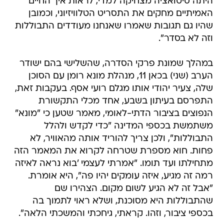
היתה סיטואציה מצחיקה למדי, לראות איך החיים
האמיתיים מחקים את התסריט הטלוויזיוני, וכמובן
שהיו גם תגובות שאמרו שאנחנו מעודדים התבוללות
וזה לא בסדר".
במהלך שמונת פרקי הסדרה, שהשלישי בהם ישודר
הערב (שני) בכאן 11, מנהלת מונא רומן עם הסוכן
שלה, צעיר יהודי אותו מגלם רועי אסף. בעקבות זאת,
התפרסם בעיתון בשבע, אחד מכלי התקשורת
הנפוצים בציבור הדתי-לאומי, מאמר שטען כי "מונא"
משתמשת בכספי המדינה "כדי לקדש ולהלל
התבוללות", ולכן צריך להוריד אותה מהאוויר, לא
פחות. חוא מספרת שטרחה לקרוא את המאמר הזה
מתחילתו ועד תומו. "אמרתי לעצמי 'בוא נראה לאיזה
רמה זה מגיע, איזה עומקים יהיו פה", היא אומרת.
"אבל זה לא הגיע לשום מקום. הצהירו שם
שהתבוללות היא מסוכנת, ושלא ראוי לתמוך בה
בכספי ציבור, וזהו. קראתי, גיחכתי והמשכתי הלאה".