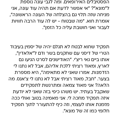
הפסטיבלים האירופאים. ומה לגבי עונה נוספת
ל"מונא"? "אי אפשר לדעת אם תהיה עוד עונה, אני
מניחה שזה תלוי גם בהצלחה של העונה הראשונה",
אומרת חוא. "מה שבטוח - יש לה עוד הרבה חוויות
לעבור ואני חושבת עליה כל הזמן".
תפקיד שחוא לבטח לא תגלם יהיה של יסמין בעיבוד
הטרי של דיסני עם שחקנים בשר ודם ל"אלאדין",
אותו ביים גאי ריצ'י. "האודישנים לסרט הגיעו גם
לארץ, ומאוד רציתי ללכת אליהם, אבל לא נתנו לי
הזדמנות. אמרו שאני לא מתאימה", היא מספרת
בצער. "חבל, מאוד רציתי אבל לא נתנו לי צ'אנס. מה
הלאה? אני מאוד צמאה ומתרגשת לתפקידים
שאקבל בעתיד. יש משהו כיפי בזה שאני לא יודעת
איזה תפקיד מחכה לי. אני מאמינה בטוב ואולי ככה
מזמנת אותו לעצמי, וזה כיף להתעורר לתוך תפקיד
חלומי כמו זה של מונא".