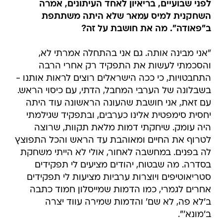
לפני שבועיים, בריאיון לאחד העיתונים, אמרה
השחקנית למיס עמאר שלא היתה משתתפת
ב"פאודה". מה את חושבת על זה?
"אני מבינה אותה. גם אני בהתחלה אמרתי לא,
והסכמתי לעשות את התפקיד רק אחרי הרבה
התחבטויות, כי ככה הישראלים רוצים לראות אותנו -
בשבלונה של הערבי המחבל, הדתי, עם כיסוי הראש.
עם זאת, אני חושבת שהעונה הראשונה עוד היתה
יחסית סימפטית אלינו כערבים, ובתפקיד שגילמתי
היה עומק. שיחקתי דמות מלאת תקוות, שרוצה
לטרוף את החיים ומאוהבת עד הראש והכל התפוצץ
לה בפנים. במחשבה לאחור, אולי לא הייתי משחקת
בסדרה. מה שבטוח, יהודים מציעים לי תפקידים
סטריאוטיפים ויוצרות ערביות מציעות לי תפקידים
אחרים לגמרי, כמו הדמות שמייסלון חמוד כתבה
ב'לא פה, לא שם' והדמות שמירה עווד יצרה
ב'מונא'".