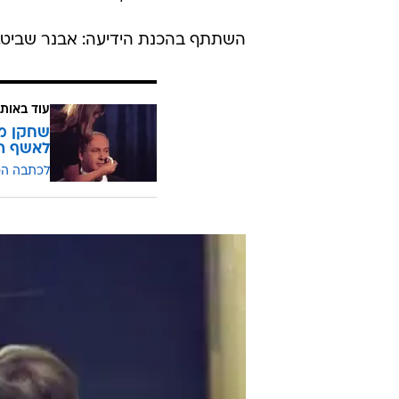
והפכתי אותה למדינה של שוק חופשי,
"צריך לשכנע את הציבור לא במלים בל
מסתכלים על זה אחרת לגמרי ועד שהם
למה אנשים מגיבים? למה הם תומכים
להם, אתה יכול לשכנע אותם שמה ש
גילוי נאות: טל שלו, הכתבת המדינית
השתתף בהכנת הידיעה: אבנר שביט.
עוד באותו
שחקן מס
לאשף ה
לכתבה ה