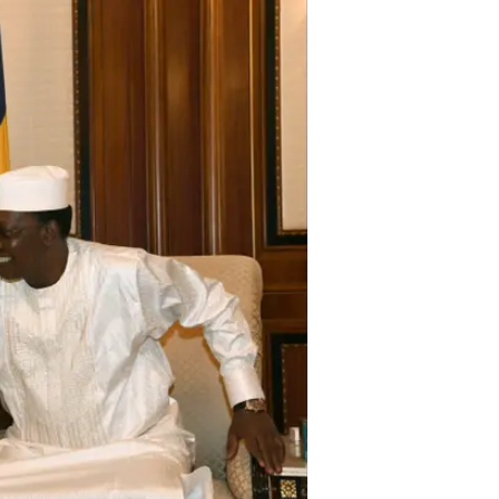
כי צפה ב"קינג ביבי" ממש לאחרונה 
ומעניין, אך נרדם באמצע. לא כי השת
הסרט, המשו
שהפך למאסטר בתחום. לדבריו, הבמא
למשחק ליליאן ווילדר. "ישבתי איתה
מה שבלבך. אם יש לך מה להגיד תגיד"