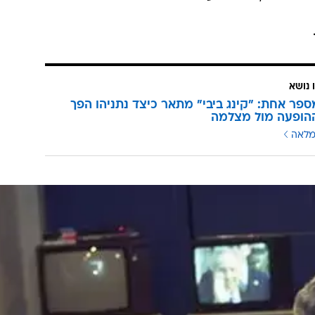
 הייתי צריך להילחם בתזות מטורפות.
בד, אלא במעשים, זו מנהיגות", הוסיף נתניהו. "אנשים
 לא מבינים את זה, לא מבינים את הציבוריות הישראלית.
 בו לאורך שנים? אם יש תואם בין מה שחשוב לך למה שחש
חשוב לך זה מה שחשוב להם".
 של וואלה, היתה מעורבת ביצירת הסרט.
 נושא
פר אחת: "קינג ביבי" מתאר כיצד נתניהו הפך
הופעה מול מצלמה
מלאה