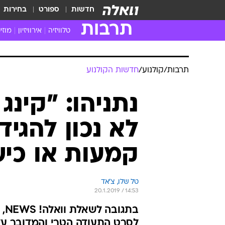
חדשות
ספורט
בחירות
תרבות
טלוויזיה
אירוויזיון
מוזי
חדשות הטלוויזיה
חדשו
ביקורת טלוויזיה
מוזי
צפייה ישירה
מוזי
טלוויזיה ישראלית
קשוב
טלוויזיה מחו"ל
קורד
סדרות מומלצות
קליפי
האח הגדול
הופע
תרבות
/
קולנוע
/
חדשות הקולנוע
נתניהו: "קינג