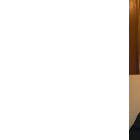
 טוב
 עד
שה