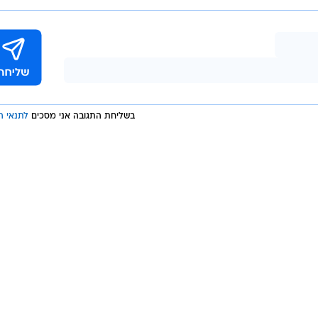
/
"קינג ביבי"
זום 77
בשליחת התגובה אני מסכים
לתנאי ה