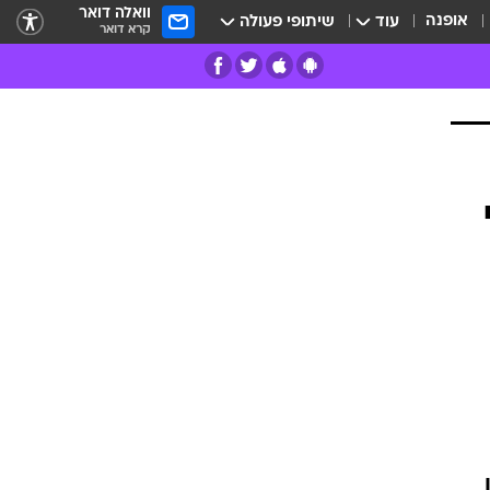
וואלה דואר
אופנה
עוד
שיתופי פעולה
קרא דואר
רים
פרות