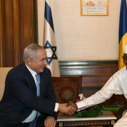
- במהלך טיסתו למדינה האפריקאית. הוא חשב ש"קינג ביבי"
עמם, אלא מתוך עייפות.
דר כעת ב-yes דוקו, מתאר כיצד רכש נתניהו את טכניקת ההופעה מול המצלמה,
י דן שדור מעניק דגש מוגזם לקשר בינו למורה האגדית
 פעמיים בלבד לשתי פגישות", הוא מספר. "היא אמרה לי תע
.