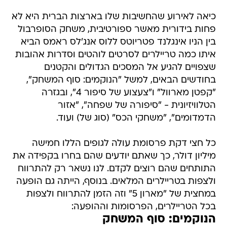
כיאה לאירוע שהחשיבות שלו בארצות הברית היא לא
פחות בידורית מאשר ספורטיבית, משחק הסופרבול
בין הניו אינגלנד פטריוטס ללוס אנג'לס ראמס הביא
איתו כמה טריילרים לסרטים לוהטים וסדרות אהובות
שצפויים להגיע אל המסכים הגדולים והקטנים
בחודשים הבאים, למשל "הנוקמים: סוף המשחק",
"קפטן מארוול" ו"צעצוע של סיפור 4", ובגזרה
הטלוויזיונית - "סיפורה של שפחה", "אזור
הדמדומים", "משחקי הכס" (סוג של) ועוד.
כל חצי דקת פרסומת עולה לגופים הללו חמישה
מיליון דולר, כך שאתם יודעים שהם בחרו בקפידה את
התותחים שהם רוצים לקדם. לנו נשאר רק להתרווח
ולצפות בטריילרים המלאים. בנוסף, הייתה גם הופעה
במחצית של "מארון 5" וזה הזמן להתרווח ולצפות
בכל הטריילרים, הפרסומות וההופעה:
הנוקמים: סוף המשחק