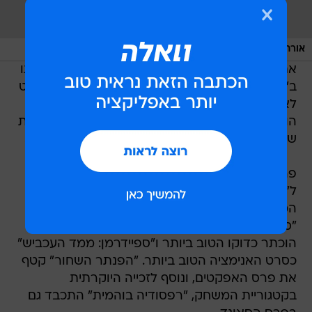
/
אורחים מלכותיים בטקס
AP
את פרס השחקן הראשי קטף רמי מאלק על הופעתו
ב"רפסודיה בוהמית", וגם הוא מסתמן כעת כפייבוריט
לאוסקר. בנאומו, הודה הכוכב לפרדי מרקיורי, אותו
הוא מגלם, ולמלכה אליזבת השנייה. כצפוי, בקטגוריית
שחקן המשנה זכה מהרשלה עלי על "הספר הירוק".
פרסים בולטים נוספים: פרס התסריט המעובד הלך
ל"שחור על לבן" של ספייק לי, פרסי המוזיקה והשיר
המקורי ל"כוכב נולד" ופרס העריכה ל"סגן הנשיא".
"סולו חופשי", שעלה זה עתה על המסכים בישראל,
הוכתר כדוקו הטוב ביותר ו"ספיידרמן: ממד העכביש"
כסרט האנימציה הטוב ביותר. "הפנתר השחור" קטף
את פרס האפקטים, ונוסף לזכייה היוקרתית
בקטגוריית המשחק, "רפסודיה בוהמית" התכבד גם