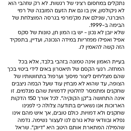
נתקלים במחסום רציני של רגשות. לא רק שזהבי הוא
לא ניקולסון, אין בו גם את הזעם המובנה של רמי
הויברגר, שגילם את מק'מרפי בגרסה המוצלחת של
הבימה ב-1999.
שלא יובן לא נכון - יש בו המון חן, טונות של סקס
אפיל ואפילו ממזריות במידה הנכונה, ועדיין, בתפקיד
הזה קשה להאמין לו.
בעיית האמון אינה טמונה בזהבי בלבד, אלא בכל
המחזה. רגעי הקסם של תיאטרון באים לידי ביטוי בכך
שהם מצליחים ליצור מיסוך וערפול בתחושותיו של
הצופה, עד שהוא לא מבחין עוד שעל הבמה ניצבים
שחקנים ומתמסר לחלוטין לדמויות שהם מגלמים. זו
אינה התחושה ב"קן הקוקיה". לכל אורך 150 הדקות
הארוכות אנו נשארים בתודעה צלולה כי לפנינו
שחקנים ולא דמויות. כולם טובים, אך איש מהם אינו
נפלא ובוודאי שלא גורם לנו לעצור נשימה. נדמה
שהמילה המתארת אותם היטב היא "דיוק". שראל