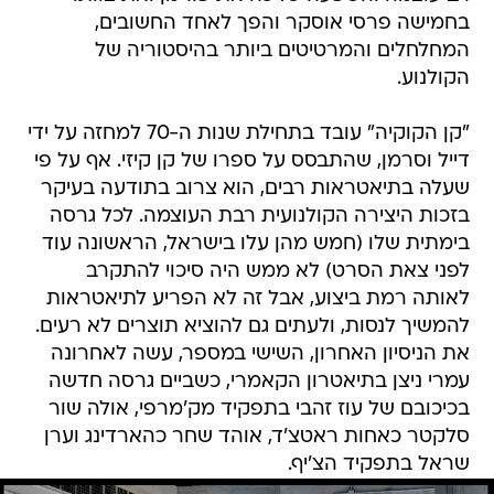
בחמישה פרסי אוסקר והפך לאחד החשובים,
המחלחלים והמרטיטים ביותר בהיסטוריה של
הקולנוע.
"קן הקוקיה" עובד בתחילת שנות ה-70 למחזה על ידי
דייל וסרמן, שהתבסס על ספרו של קן קיזי. אף על פי
שעלה בתיאטראות רבים, הוא צרוב בתודעה בעיקר
בזכות היצירה הקולנועית רבת העוצמה. לכל גרסה
בימתית שלו (חמש מהן עלו בישראל, הראשונה עוד
לפני צאת הסרט) לא ממש היה סיכוי להתקרב
לאותה רמת ביצוע, אבל זה לא הפריע לתיאטראות
להמשיך לנסות, ולעתים גם להוציא תוצרים לא רעים.
את הניסיון האחרון, השישי במספר, עשה לאחרונה
עמרי ניצן בתיאטרון הקאמרי, כשביים גרסה חדשה
בכיכובם של עוז זהבי בתפקיד מק'מרפי, אולה שור
סלקטר כאחות ראטצ'ד, אוהד שחר כהארדינג וערן
שראל בתפקיד הצ'יף.