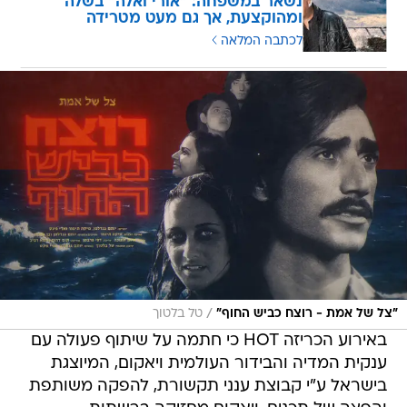
נשאר במשפחה: "אורי ואלה" בשלה
ומהוקצעת, אך גם מעט מטרידה
לכתבה המלאה
/
"צל של אמת - רוצח כביש החוף"
טל בלטוך
באירוע הכריזה HOT כי חתמה על שיתוף פעולה עם
ענקית המדיה והבידור העולמית ויאקום, המיוצגת
בישראל ע"י קבוצת ענני תקשורת, להפקה משותפת