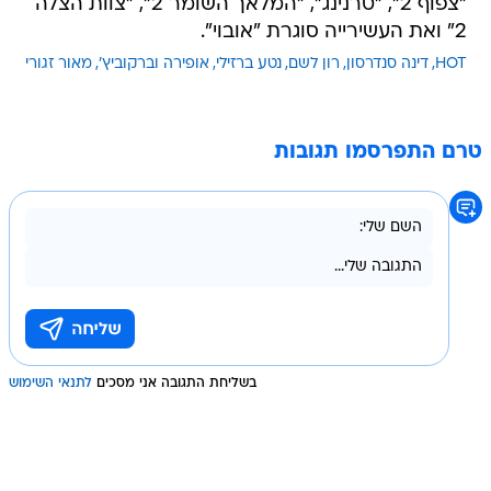
"צפוף 2", "טרנינג", "המלאך השומר 2", "צוות הצלה
2" ואת העשירייה סוגרת "אובוי".
HOT
דינה סנדרסון
רון לשם
נטע ברזילי
אופירה וברקוביץ'
מאור זגורי
טרם התפרסמו תגובות
בשליחת התגובה אני מסכים
לתנאי השימוש