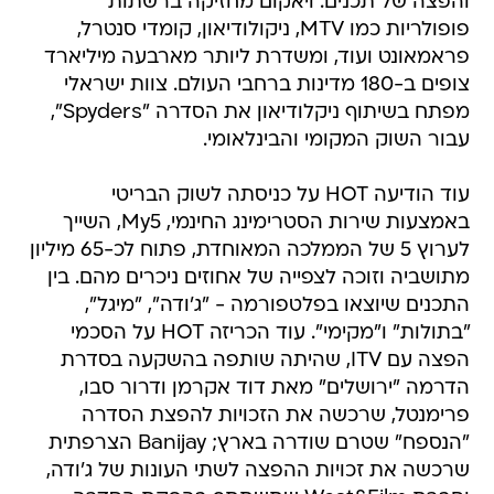
והפצה של תכנים. ויאקום מחזיקה ברשתות
פופולריות כמו MTV, ניקולודיאון, קומדי סנטרל,
פראמאונט ועוד, ומשדרת ליותר מארבעה מיליארד
צופים ב-180 מדינות ברחבי העולם. צוות ישראלי
מפתח בשיתוף ניקלודיאון את הסדרה "Spyders",
עבור השוק המקומי והבינלאומי.
עוד הודיעה HOT על כניסתה לשוק הבריטי
באמצעות שירות הסטרימינג החינמי, My5, השייך
לערוץ 5 של הממלכה המאוחדת, פתוח לכ-65 מיליון
מתושביה וזוכה לצפייה של אחוזים ניכרים מהם. בין
התכנים שיוצאו בפלטפורמה - "ג'ודה", "מיגל",
"בתולות" ו"מקימי". עוד הכריזה HOT על הסכמי
הפצה עם ITV, שהיתה שותפה בהשקעה בסדרת
הדרמה "ירושלים" מאת דוד אקרמן ודרור סבו,
פרימנטל, שרכשה את הזכויות להפצת הסדרה
"הנספח" שטרם שודרה בארץ; Banijay הצרפתית
שרכשה את זכויות ההפצה לשתי העונות של ג'ודה,