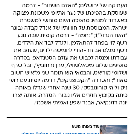
העתיקה של ירושלים; "האדם השחור" - דרמה
שעוסקת בהפיכתו של נער אתיופי משכונת מצוקה
באשדוד למנהיג מהפכה ואיום מוחשי למשטרת
ישראל, המבוססת על חוויותיו של אנדל קבדה (בוגר
"האח הגדול"); "נחמה" - דרמה קומית שבה נוגע
רשף לוי בפחד להתאלמן, ולגדל לבד את הילדים.
רשף מגלם אב חד-הורי לחמישה ילדים, שעוזב את
עבודתו ומנסה לכבוש את עולם הסטנדאפ. בסדרה
מופיעים שלום מיכאלשווילי, ערן זרחוביץ', יובל שרף
ושלומי קוריאט, והבמאי הוא תומר שני מ"איש חשוב
מאוד"; והסדרה "הקיבוצניקים", דרמה יומית עם רועי
ניק וליהי קורונובסקי. 30 שנה אחרי שגדלו באותה
כיתה בקיבוץ חוזרים אליו גיבורי הסדרה, אותה יצרו
יונה רוזנקיאר, אבנר שפע ואמיתי אשכנזי.
עוד באותו נושא