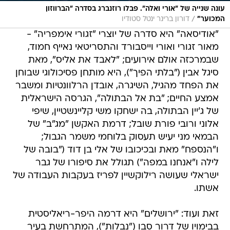
עונה שנייה של "אורי ואלה". פבלו רוזנברג בסדרה "הברווזון
/
המכוער"
דורון ברינר ינטל סטודיו
"אודיסאה" היא סדרה של יוצרי "זגורי אימפריה" -
מאור זגורי ואורי וייסבורד והתסריטאי נאייף חמוד,
שבמרכזה אולם אירועים; "לאבד את אליס", מאת
סיגל אבין ("בלתי הפיך"), היא מותחן פסיכולוגי שבוחן
את הפחד מהגיל, השיגרה, אובדן הרלוונטיות ומשבר
אמצע החיים; "בת אל הבתולה", הגרסה הישראלית
של ג'יין הבתולה, בה ישחקו משי קליינשטיין, שיפי
אלוני ורובי פורת שובל; דרמת האקשן "מג"ב" של
הבמאי מני יעיש תעסוק בלוחמי משמר הגבול;
ו"הנספח" מאת ובכיכובו של אלי בן דוד ("בובה של
לילה ו"אנחנו במפה") תגולל את סיפורו של גבר
ישראלי שעושה רילוקשיין לפריז בעקבות העבודה של
אשתו.
זאת ועוד: "ירושלים" היא דרמה היפר-ריאליסטית
בבימויו של דרור סבו ("נבלות"), המתרחשת בעיר