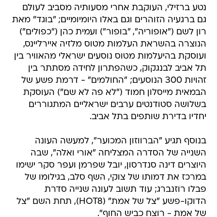
נטע ברזילי, העוקבת אחרי מסעותיה מסביב לעולם
גם ברגעיה הזוהרים וגם באלו היומיומיים; "בוגד" מאת
רון לשם ("אופוריה", "בופור") ועמית כהן ("כפולים")
הנוצרה בהשראת העלמות מטוס מלזיה איירליינס,
ועוסקת בהיעלמות מטוס נוסעים ישראלי מהאוויר בין
תל אביב לבנגקוק, כשהפתרון לחידה מסתתר בין
זהויות 300 הנוסעים; "החולמים" - דרמת פשע של
הבמאית מייסלון חמוד ("לא פה לא שם") העוסקת
בשלושה סטודנטים ערבים ישראליים המתגוררים
יחדיו בדירת שותפים בתל אביב.
בנוסף תגיע "הברווזון המכוער", למעשה העונה
השנייה של הסדרה המצליחה "אורי ואלה", שבה
היוצרים דינה סנדרסון, יובל שפרמן ועפר סקר ישימו
במרכז את דמותו של צוקי, השף סלב, בגילומו של
פבלו רוזנברג; עוד תשוב לעונה שנייה סדרת
הדוקו-פשע "צל של אמת" (HOT8), תחת השם "צל
של אמת - רוצח כביש החוף".