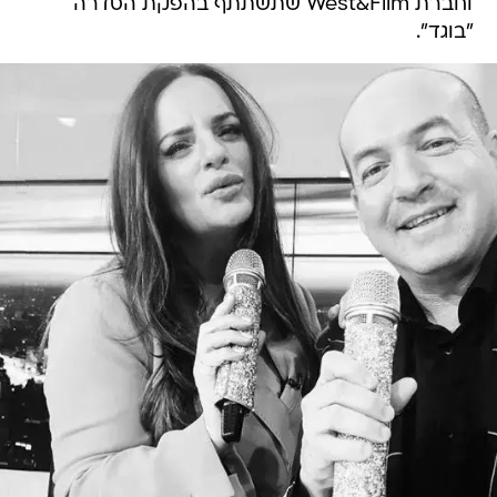
וחברת West&Film שתשתתף בהפקת הסדרה
"בוגד".