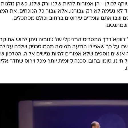
 אלון
 מודרני, מהנה, מבדר, מצחיק, עצוב, חוצה דורות וגילאים ומעל לכ
קבל הודעה בטלפון בזמן ארוחת ערב. חלק מההודעות הללו
 לכולן - הן אמורות להיות שלנו ורק שלנו. כשהן זולגות
ד לא נעימה לא רק עבורנו, אלא עבור כל הנוכחים. את המב
ם שבו אתם עומדים עירומים ברחוב וכולם מסתכלים.
 שמתגשם.
דווקא דרך התסריט הרדיקלי של ג'נובזה ניתן לחוש את קרנ
בו על כך שאפילו הודעה תמימה מהמוסכניק שלכם עלולה
שים נוספים שלא אמורים להיות נגישים אליה. הטלפון שלנ
ינו, טומן בחובו סכנה קיומית יותר מכל וירוס שחדר אליו