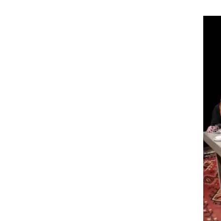
רים
ת
ר