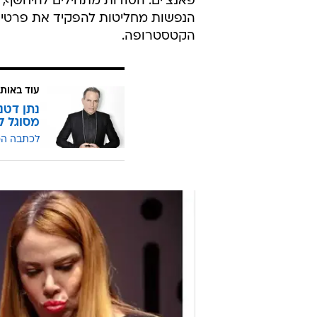
אופי משלה. לכן, כשארז דריגס ראה 
להביא לתיאטרון הבימה ולהלביש עליו 
הנהדר - תומר שרון, מורדי גרשון, ריק
ובישל לנו ארוחת ערב נפלאה.
"אם אתה בוגד, עדיף שאף אחד לא יי
פרח (אזולאי). לכל הצופים ברור שז
פאנצ'ים. הסודות מתחילים להיחשף, ו
הנפשות מחליטות להפקיד את פרטיות
הקטסטרופה.
עוד באותו
נתן דטנ
מסוגל לי
לכתבה ה