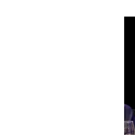
תה
,
ים
 נוסף
אותנו לשם נמצא ברשותנו 24