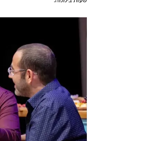
שולחן ארוחת ערב כשהם משחקים מש
לשאר, כל מי שמקבל שיחת טלפון מח
התוצר של ג'נובזה זכה להצלחה אדיר
מושלמים" בוים במספר עצום של גר
בפולין, בהונגריה, ברוסיה, במקסיקו 
כמו "1984" 
שעות ביממה.