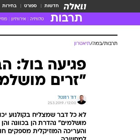
חדשות
ספורט
בחירות
תרבות
טלוויזיה
אירוויזיון
מוזי
חדשות הטלוויזיה
חדשו
ביקורת טלוויזיה
מוזי
צפייה ישירה
מוזי
טלוויזיה ישראלית
קשוב
טלוויזיה מחו"ל
קורד
סדרות מומלצות
קליפי
האח הגדול
הופע
תרבות
/
במה
/
תיאטרון
פגיעה בול: ה