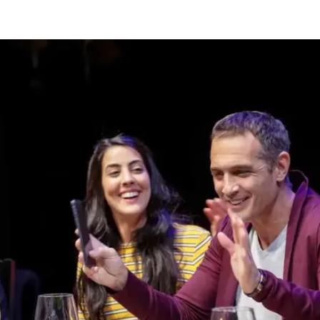
חק: כל אחד שמקבל הודעה או תמונה מחויב להראות או
ויב לשים אותה על ספיקר.
ה. הסרט שלו נגע בכל כך הרבה אנשים ויוצרים, עד ש"זרים
סאות מותאמות. הוא עלה בהפקות מקומיות בצרפת, בספרד
ובעוד שלל מדינות ולא קשה להבין מדוע. אם רומנים דיסטופי
או "פרנהייט 451" כבר זכו להגשמה, "זרים מושלמים" אורווליאני לא פחות. זהו פרק
וחדשני המתרה מבואו של סוף העולם הפרטי שלנו, והכלי שמקרב 