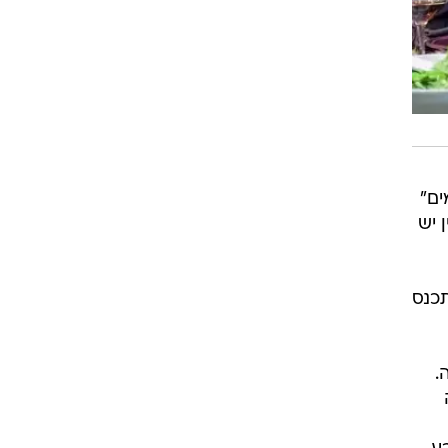
ים"
 יש