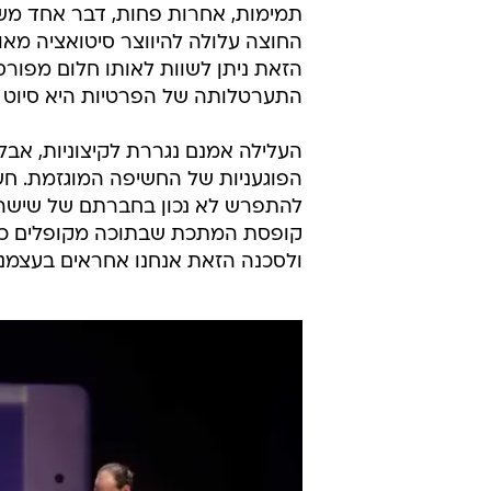
/
תיאטרון מודרני ומהנה. זרים מושלמים
ז'ראר
אלה היו 90 דקות של תיאטרון
מטריד. הרי כל אחד ואחד מאיתנו מ
תמימות, אחרות פחות, דבר אחד משותף
החוצה עלולה להיווצר סיטואציה מאו
הזאת ניתן לשוות לאותו חלום מפורס
התערטלותה של הפרטיות היא סיוט
העלילה אמנם נגררת לקיצוניות, אבל 
הפוגעניות של החשיפה המוגזמת. חש
להתפרש לא נכון בחברתם של שישה אנ
קופסת המתכת שבתוכה מקופלים כל חי