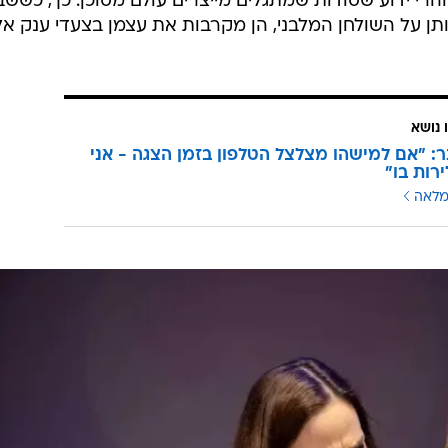
את "זרים מושלמים", הוא הבין שאת המאורע הזה הוא חייב
דמויות מקומיות. הוא עיבד ותרגם, נתן דטנר ביים והצוות
י בליך, נתי רביץ, פיני קידרון, מאיה מעוז וספיר אזולאי - ה
המחזה נפתח במקרה שבו הנוכחים מספרים על דמות שגילתה על בגידה 
דע", אומר שפיגל (רביץ), שמביא לארוחה את אשתו הטריה
והי רק יריית הפתיחה לקראת מרוץ פתלתל, מפתיע ומלא
הרי ידוע שסודות שמתגלים מייצרים עולם מסוכן. כך, כששב
ן על השולחן המלבני, הן מקרבות את עצמן בצעדי ענק אל
 נושא
ר: "אם למישהו מצלצל הטלפון בזמן הצגה - אני
רות בו"
מלאה