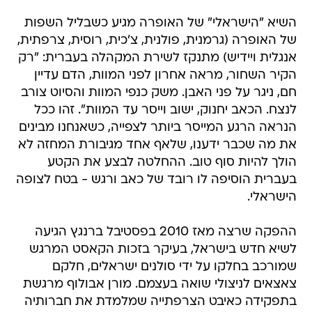
השיא "הישראלי" של האופרה מגיע כשבליל השפות
של האופרה (גרמנית, פולנית, צ'כית, רוסית, צרפתית,
אנגלית ויידיש) מתנקז לשירת המקהלה בעברית: "רק
הקיר השחור, מראה אחרון לפני המוות, הדם עדיין
חם, ניגר על פני האבן. משק כנפי המוות והסיוט צורב
לנצח. הכאב יחנוק, ישוב וייסר עד המוות". זהו ככל
הנראה הרגע המייסר ביותר לצפייה, כשאנחנו מבינים
את מה שכבר ידענו, שלאף אחד מגיבורת המחזה לא
הולך להיות סוף טוב. ההחלטה לבצע את הקטע
בעברית הוסיפה לו רובד של כאב ורגש - בטח לצופה
הישראלי.
ההפקה שרצה מאז 2010 בפסטיבל ברנגץ הגיעה
לשיא חדש בישראל, בעיקר בזכות הקאסט המרגש
שמורכב בחלקו על ידי סולנים ישראלים, חלקם
צאצאים לניצולי שואה בעצמם. מורן אבולוף מרגשת
בתפקידה כאיבט הצרפתייה שמלמדת את חברותיה