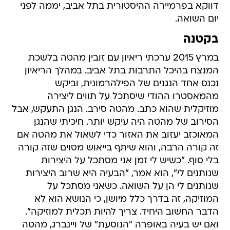
דווקא בפרמיירה ההיסטורית בתל אביב, יממה לפני
יום השואה.
בקטנה
במרץ 2015 ערכתי ריאיון עם זובין מהטה בלשכת
המנצח בהיכל התרבות בתל אביב. במהלך הריאיון
נכנס אחד הנגנים של הפילהרמונית, וביקש
מהמאסטרו ההודי שיסתכל על תווים ליצירה
מוזיקלית שהוא כתב. מהטה סירב. הנגן התעקש, אבל
הסירוב של מהטה היה עיקש יותר. חיכיתי שהנגן
המאוכזב יעזוב את האזור כדי לשאול את מהטה אם
זה קורה הרבה, והוא שיתף בייאוש מסוים שזה קורה
בלי סוף. "כשיש לי זמן אני מסתכל על היצירות
שנותנים לי", הוא אמר, "הבעיה היא שרוב היצירות
שנותנים לי הן על השואה. כשאני מסתכל על
המוזיקה, זה בדרך כלל מיושן, כי הנושא הוא לא
הדבר החשוב היחיד. צריך להיות תכלית למוזיקה".
ואם יש בעיה באופרה "הנוסעת" של ויינברג, מהטה