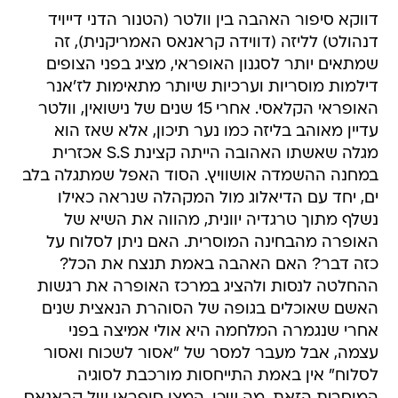
דווקא סיפור האהבה בין וולטר (הטנור הדני דייויד
דנהולט) לליזה (דווידה קראנאס האמריקנית), זה
שמתאים יותר לסגנון האופראי, מציג בפני הצופים
דילמות מוסריות וערכיות שיותר מתאימות לז'אנר
האופראי הקלאסי. אחרי 15 שנים של נישואין, וולטר
עדיין מאוהב בליזה כמו נער תיכון, אלא שאז הוא
מגלה שאשתו האהובה הייתה קצינת S.S אכזרית
במחנה ההשמדה אושוויץ. הסוד האפל שמתגלה בלב
ים, יחד עם הדיאלוג מול המקהלה שנראה כאילו
נשלף מתוך טרגדיה יוונית, מהווה את השיא של
האופרה מהבחינה המוסרית. האם ניתן לסלוח על
כזה דבר? האם האהבה באמת תנצח את הכל?
ההחלטה לנסות ולהציג במרכז האופרה את רגשות
האשם שאוכלים בגופה של הסוהרת הנאצית שנים
אחרי שנגמרה המלחמה היא אולי אמיצה בפני
עצמה, אבל מעבר למסר של "אסור לשכוח ואסור
לסלוח" אין באמת התייחסות מורכבת לסוגיה