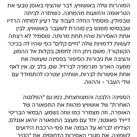
הסוהרות שלה באושוויץ, דבר שהציף באופן טבעי את
הטראומה והזוועות מהמחנה. כשחזרה לביתה
שבפולין, פוסמיז' החלה לעבוד על רעיון למחזה הרדיו
שבבסיסו מפגש בין סוהרת לשעבר באושוויץ, לבין
אחת האסירות שהיו תחת מרותה. פוסמיז' לא רצתה
לעשות לדמויות שלה "חיים קלים" כפי שהיו לה בכיכר
הקונקורד, משם ניתן היה לחמוק בקלות אל ההמון,
והציבה את גיבורות הסיפור בספינה שעושה את
מסעה הארוך מגרמניה לברזיל. שם, בלב ים, אין לאף
אחת אפשרות לברוח, ושתיהן יצטרכו להתמודד עם
שדי העבר - וההווה.
הספינה הלבנה והמצוחצחת, כמו גם "הפלנטה
האחרת" של אושוויץ מהוות את התפאורה של
האופרה, וזה מצמרר כמו שזה נשמע. הבמאי הבריטי
דייויד פאונטני, יחד עם מעצב התפאורה יוהאן אנגלס,
הצליחו לברוא על הבמה את פסי הרכבת הידועים
לשמצה, את מגורי האסירות הדחוסים, את "הקיר