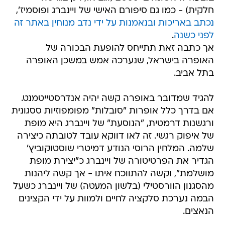
חלקית) - כמו גם סיפורם האישי של ויינברג ופוסמיז',
נכתב באריכות ובנאמנות על ידי נדב מנוחין באתר זה
לפני כשנה
.
אך כתבה זאת תתייחס להופעת הבכורה של
האופרה בישראל, שנערכה אמש במשכן האופרה
בתל אביב.
להגיד שמדובר באופרה קשה יהיה אנדרסטייטמנט.
אם בדרך כלל אופרות "סובלות" מפומפוזיות ססגונית
ורגשנות דרמטית, "הנוסעת" של ויינברג היא מופת
של איפוק רגשי. זה לאו דווקא עובד לטובתה כיצירה
שלמה. המלחין הרוסי הנודע דמיטרי שוסטוקוביץ'
הגדיר את הפרטיטורה של ויינברג כ"יצירת מופת
מושלמת", וקשה להתווכח איתו - אך קשה ליהנות
מהסגנון הוורסטילי (בלשון המעטה) של ויינברג כשעל
הבמה נערכת סלקציה לחיים ולמוות על ידי הקצינים
הנאצים.