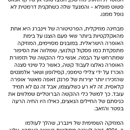
המוסרית הזאת. מה שכן, המצו סופראן של קראנאס
פשוט מופלא - והמנעד שלה כשחקנית דרמטית לא
נופל ממנו.
מבחינה מוזיקלית, הפרטיטורה של ויינברג היא אחת
מהאקלקטיות ביותר שאי פעם הוצגו על בימת
האופרה הישראלית. במובנים מסויימים, המוזיקה
מתפקדת כמו פסקול קולנועי, שמלווה את הסיפור
שמתרחש על הבמה. אנשי כלי ההקשה של תזמורת
האופרה נאלצו לעבוד קשה, כאשר כל שינוי סצנה
הוכרז על ידי צלילי טימפני, קסילופון ושאר אלמנטים
שהזכירו יותר יצירות של פרנק זאפה מאשר אופרה
קלאסית. זה לא רע כשלעצמו, אבל זה גם לא תמיד
עובד. כך למשל כלי ההקשה הברוטליים שמלווים את
כניסתם של החיילים הנאצים, כאילו היו החיה הרעה
בפטר והזאב.
המוזיקה השמימית של ויינברג, שהלך לעולמו