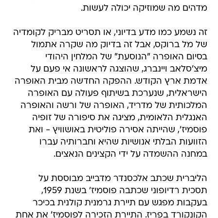
מדהים מה שמוזיקה יכולה לעשות.
זה נשמע כמו מדע בדיוני, או תסריט מבריק לקומדיה
של מל ברוקס, אבל זה בדיוק מה שקרה אתמול
בסיום האופרה "הנוסעת" של המלחין היהודי
מיצ'סלאב ויינברג, שהוצגה לראשונה אי פעם על
אדמת ארץ הקודש. ההפקה החדשה מבית האופרה
הישראלית, שנערכת בשיתוף פעולה עם האופרה
המלכותית של מדריד, האופרה של ורשה והאופרה
האנגלית הלאומית, מציגה את סיפורה של זופיה
פוסמיז', שהייתה אסירה פוליטית באושוויץ - ואת
הזוועות הבלתי אנושיות שהיא וחברותיה עברו
במחנה ההשמדה על ידי הקצינים הנאצים.
הליברית שכתב אלכסנדר מדבייב מבוססת על
תסכית רדיופוני שכתבה פוסמיז' בשנת 1959,
בעקבות מפגש עם תיירת גרמנית קולנית בכיכר
הקונקורד בפריז. התיירת הזכירה לפוסמיז' את אחת