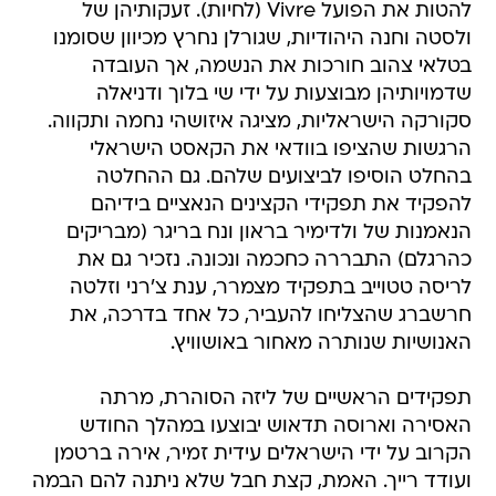
להטות את הפועל Vivre (לחיות). זעקותיהן של
ולסטה וחנה היהודיות, שגורלן נחרץ מכיוון שסומנו
בטלאי צהוב חורכות את הנשמה, אך העובדה
שדמויותיהן מבוצעות על ידי שי בלוך ודניאלה
סקורקה הישראליות, מציגה איזושהי נחמה ותקווה.
הרגשות שהציפו בוודאי את הקאסט הישראלי
בהחלט הוסיפו לביצועים שלהם. גם ההחלטה
להפקיד את תפקידי הקצינים הנאציים בידיהם
הנאמנות של ולדימיר בראון ונח בריגר (מבריקים
כהרגלם) התבררה כחכמה ונכונה. נזכיר גם את
לריסה טטוייב בתפקיד מצמרר, ענת צ'רני וזלטה
חרשברג שהצליחו להעביר, כל אחד בדרכה, את
האנושיות שנותרה מאחור באושוויץ.
תפקידים הראשיים של ליזה הסוהרת, מרתה
האסירה וארוסה תדאוש יבוצעו במהלך החודש
הקרוב על ידי הישראלים עידית זמיר, אירה ברטמן
ועודד רייך. האמת, קצת חבל שלא ניתנה להם הבמה