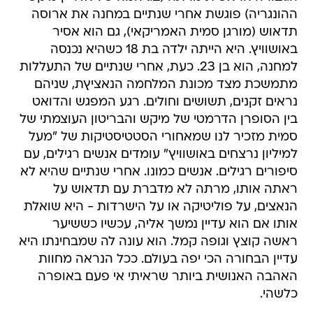
ההונגריה) פוגשת אחרי שנתיים במחנה את ארוסה
תדאוש (מורגן סמית האמריקאי), גם הוא אסיר
באושוויץ. היא הייתה ילדה בת 18 כשהיא נכנסה
למחנה, הוא בן 23. כעת, אחרי שנתיים של התעללות
מתמשכת מצד מכונת המלחמה הנאציץת, שניהם
נראים זקנים, תשושים וחולים. רגע המפגש והדואט
בין הסופרן הדרמטי של מיקש והבריטון העוצמתי של
סמית מזכיר לנו שמאחורי הסטטיסטיקות של "מעל
למיליון נרצחים באושוויץ" עומדים אנשים רגילים, עם
סיפורים רגילים. אנשים כמונו. אחרי שנתיים שהיא לא
ראתה אותו, מרתה לא מדברת עם תדאוש על
הנאצים, על פוליטיקה או על הישרדות - היא שואלת
אותו אם הוא עדיין נמשך אליה, עכשיו כששיער
ראשה קוצץ וגופה קמל. הוא עונה לה שמבחינתו היא
עדיין הבחורה הכי יפה בעולם. ככל הנראה מחוות
האהבה האנושית ביותר שראיתי אי פעם באופרה
כלשהי.