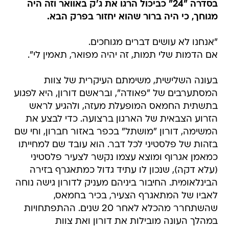
בסדרה "24" כביכול הרגו את ג'ק באוואר וזה היה
מגוחך, כי היה ברור שהוא יחזור בפרק הבא.
"אנחנו לא עושים דברים מגוחכים.
אם הדמות שלי תמות, זה יהיה מפואר, תאמין לי".
בעונה השלישית, משימתם העיקרית של צוות
המסתערבים של "פאודה", ובראשם דורון, היא לפגוע
בתשתית החמאס המופעלת מעזה, ולהגיע לראש
הזרוע הצבאית של הארגון ברצועה. כדי לבצע את
המשימה, דורון "מושתל" בכפר באזור חברון, וחי שם
בזהות של פלסטיני לכל דבר. הוא עובד שם למחייתו
כמאמן אגרוף ומוצא עצמו נקשר לצעיר פלסטיני
(עלא דקה), שנכון לו עתיד גדול כמתאגרף בזירה
הבינלאומית. החיבור ביניהם מעניק לדורון גישה נוחה
לאביו של המתאגרף הצעיר, בכיר בחמאס,
שהשתחרר מהכלא לאחר 20 שנים. ההתפתחויות
במהלך העונה מובילות את דורון ואת צוות