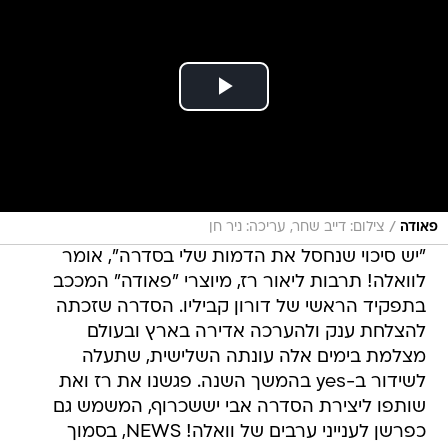
/
פאודה
צילום: דייב שחר, עריכה: ניר חן
"יש סיכוי שנחסל את הדמות שלי בסדרה", אומר
לוואלה! תרבות ליאור רז, מיוצרי "פאודה" המככב
בתפקיד הראשי של דורון קביליו. הסדרה שזכתה
להצלחת ענק ולהערכה אדירה בארץ ובעולם
מצלמת בימים אלה עונתה השלישית, שתעלה
לשידור ב-yes בהמשך השנה. פגשנו את רז ואת
שותפו ליצירת הסדרה אבי יששכרוף, המשמש גם
כפרשן לענייני ערבים של וואלה! NEWS, בסמוך