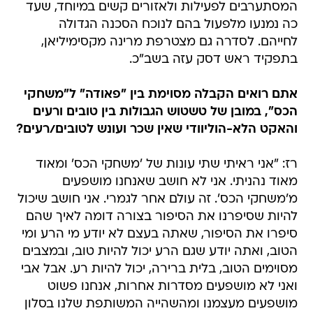
המסתערבים לפעילות ולאזורים קשים במיוחד, שעד
כה נמנעו מלפעול בהם לנוכח הסכנה הגדולה
לחייהם. לסדרה גם מצטרפת מרינה מקסימיליאן,
בתפקיד ראש דסק עזה בשב"כ.
אתם רואים הקבלה מסוימת בין "פאודה" ל"משחקי
הכס", במובן של טשטוש הגבולות בין טובים ורעים
והאקט הלא-הוליוודי שאין שכר ועונש לטובים/רעים?
רז: "אני ראיתי שתי עונות של 'משחקי הכס' ומאוד
מאוד נהניתי. אני לא חושב שאנחנו מושפעים
מ'משחקי הכס'. זה עולם אחר לגמרי. אני חושב שיכול
להיות שסיפרנו את הסיפור בצורה דומה לאיך שהם
סיפרו את הסיפור, שאתה בעצם לא יודע מי הרע ומי
הטוב, ואתה יודע שגם הרע יכול להיות טוב, ובמצבים
מסוימים הטוב, בלית ברירה, יכול להיות רע. אבל אבי
ואני לא מושפעים מסדרות אחרות, אנחנו פשוט
מושפעים מעצמנו ומהשהייה המשותפת שלנו בסלון