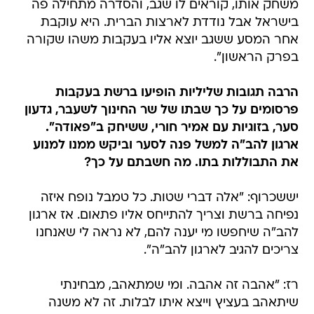
משחק אותו, קוראים לו שגב, והסדרה מתחילה פה
בישראל אבל נודדת לארצות הברית. היא עוקבת
אחר המסע ששגב יוצא אליו בעקבות משהו שקורה
בפרק הראשון".
הרבה תגובות שליליות הופיעו ברשת בעקבות
פרסומים על כך שבתו של שר החינוך לשעבר, גדעון
סער, בזוגיות עם אמיר חורי, ששיחק ב"פאודה".
ארגון להב"ה למשל פנה לסער וביקש ממנו למנוע
את התבוללות בתו. מה חשבתם על כך?
יששכרוף: "אלה דברי שטות. כל טמבל נופח איזה
נפיחה ברשת וצריך להתייחס אליו פתאום. אז ארגון
להב"ה שיחפשו מי יענה להם, לא נראה לי שאנחנו
צריכים להגיב לארגון להב"ה".
רז: "אהבה זה אהבה. ומי שמתאהב, מבחינתי
שיתאהב בעציץ וייצא איתו לבלות. זה לא משנה