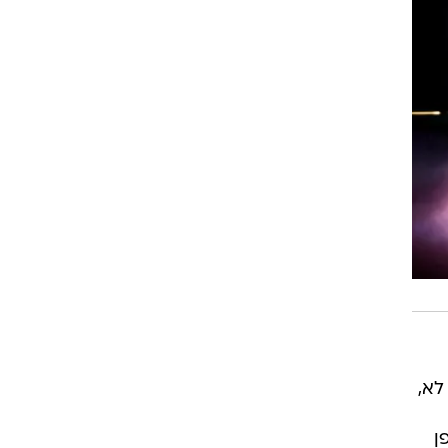
 או לא,
ן