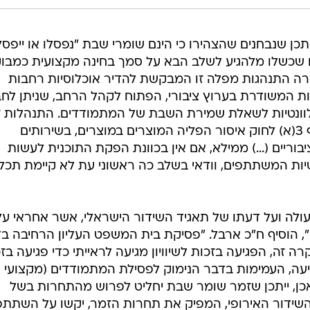
כן שנבחנים שהצהירו כי הינם שומרי שבת "נפסלו או ייפסל
רים שכשלו מלהגיע לשלב הבא על סמך בחינה מקצועית כמבו
מרה התנהגות מפלה זו המבקשת להדיר אוכלוסיות רחבות
 המשודרת בערוץ ציבורי, הפתוח לקהל הרחב, שניתן לח
רלוונטיות לשאלת שמירת השבת של המתמודדים. התנהלות ז
אף עולה כדי עבירה על הוראות סעיף 3(א) לחוק איסור הפליה המוצרים במוצרים, בשירותים
בוריים (...) ממילא, אם אין בכוונת הפקת התוכנית לעשות
יות המשתתפים, וודאי בשלב כה ראשוני עת לא קיימת תכל
פעולה ועל דעתו של תאגיד השידור הישראלי, אשר אחראי על
ן", הוסיף ח"כ ארבל. "פסיקת בית המשפט העליון הרחיבה ב
קרה זה, הפגיעה בזכות לשיוויון מגיעה לראייתי כדי פגיעה בז
יעה, העמימות בדבר הנימוק לפסילת המתמודדים (מקצועי 
אכן, ייתכן שזמר שומר שבת יחליט לפרוש מהתחרות בשל
השידור האירופי, המפיק את תחרות הזמר, יקשו על השתתפ