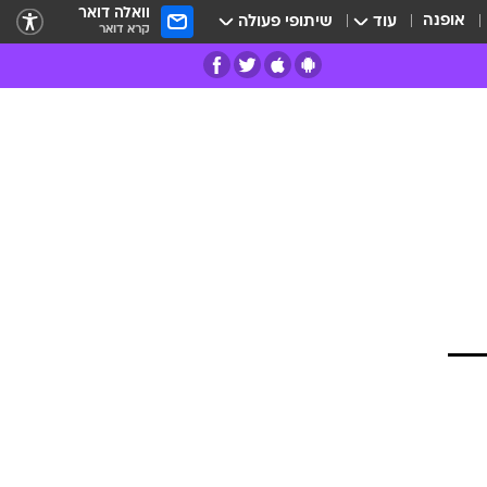
וואלה דואר
אופנה
עוד
שיתופי פעולה
קרא דואר
רים
פרות