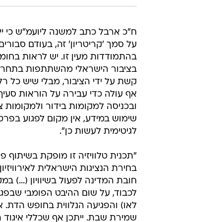
ח"כ ארבל כתב למשנה ליועמ"ש כי יית
על סמך 'קריטריון' זה, בעודם סבו
בהתמודדות מעין זו. יש לראות בחו
בציבור הישראלי מהשתתפות בתחרות
קשת על ידי הציבור, מבלי שיש כל 
ובכניסה למקומות בידור ולמקומות צי
שימוש במידע, אין מקום לפגוע בפרט
לגיטימית לעשות כן".
"תכנית טלוויזיה זו מופקת בשיתוף 
בחירת הנציגות הישראלית לאירוויזיו
חובת המדינה לפעול בשיוויון (...) במ
לכבוד, על שום ההיבט הפומבי שבפג
לאו) והפגיעה הנלווית בחופש הדת. 
שמירת שבת. ייתכן אף שכללי איגוד 