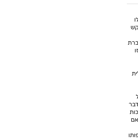
ו
קש
ברת
ו
ית
דבר
כות
אם
ותו