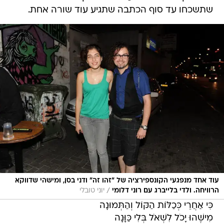
שתשכחו עד סוף הכתבה שתגיע עוד שורה אחת.
עוד אחד מנפגעי הקונספירציה של "זהו זה" ודני בסן, ומישהי שדווקא
/
הרוויחה. ולדי בלייברג עם רוני דלומי
יוני טובלי
כִּי אַחֲרֵי כְּכַלּוֹת הַקּוֹל וְהַתְּמוּנָה
מִישֶׁהוּ יָכֹל לִשְׁאֹל בְּלִי כַּוָּנָה