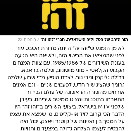
/
תור הזהב של הטלוויזיה הישראלית. חברי "זהו זה"
חינוכית 23
לא מן הנמנע ש"זהו זה" הייתה מדורת השבט עוד
לפני שהמציאו את הביטוי הזה, ולשיאה היא הגיעה
בעונת השידורים של 1985/1986, עם צוות המנחים
הקבוע הקלאסי - מוני מושונוב, שלמה בראבא,
דב'לה גליקמן וגידי גוב. לצדם הופיע מדי שבוע שלמה
גרוניך שהציג שיר חדש, לפעמים שניים - וגם אמנים
אורחים מהשורה הראשונה של עולם הבידור
התארחו בתוכניות והציגו ממיטב שיריהם. בעידן
שלפני MTV בישראל, ביצועי השירים ב"זהו זה" היו
הדבר הכי קרוב לוידיאו-קליפים. מי שמצא את עצמו
על המסך בין הפינות של קוטנר ויאצק, יכול היה
להבטיח לעצמו הצלחה גדולה במצעדים וחנויות