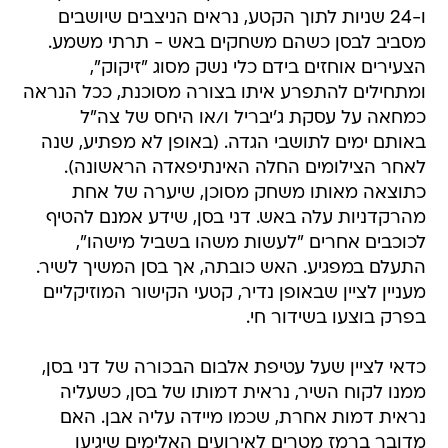
ו-24 שניות לתוך הקטע, נראים הניצבים שיושבים
מסביב לבסן כשהם משחקים באש - תרתי משמע.
הצעירים אוחזים בידם כלי נשק מסוג "זיקוק",
ומתחילים להתפרע איתו בצורה מסוכנת, ככל הנראה
כמחאה על עסקת ג'יבריל ו/או היחס של צה"ל
באותם ימים לתושבי הגדה. (באופן לא מפתיע, שנה
לאחר הצילומים החלה האינתיפאדה הראשונה).
כתוצאה מאותו משחק מסוכן, שיערה של אחת
מהרקדניות עלה באש. דני בסן, שידע אמנם להטיף
לכוכבים אחרים "לעשות משהו בשביל מישהו",
התעלם במפגיע. האש כובתה, אך בסן המשיך לשיר.
מעניין לציין שבאופן נדיר, קטעי הקישור המוזיקליים
בפרק בוצעו בשידור חי.
כדאי לציין שעל עטיפת אלבום הבכורה של דני בסן,
ממנו לקוח השיר, נראית דמותו של בסן, כשעליה
נראית דמות אחרת, שכמו מיידה עליה אבן. האם
מדובר ברמז מטרים לאירועים האלימים שיגיעו