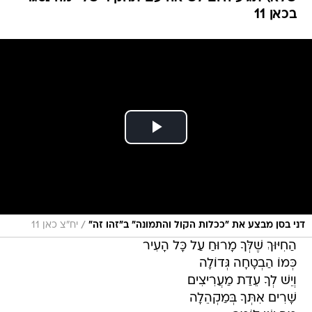
בכאן 11
/
דני בסן מבצע את "ככלות הקול והתמונה" ב"זהו זה"
יח"צ כאן 11
הַחִיּוּךְ שֶׁלְּךָ מָרוּחַ עַל כָּל הָעִיר
כְּמוֹ הַבְטָחָה גְּדוֹלָה
וְיֵשׁ לְךָ עֵדַת מַעֲרִיצִים
שָׁרִים אִתְּךָ בְּמַקְהֵלָה