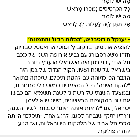
מָה יֵשׁ לוֹמַר
כָּל הַכַּרְטִיסִים נִמְכְּרוּ מֵרֹאשׁ
מָה יֵשׁ לוֹמַר
אַל תִּתֵּן לָזֶה לַעֲלוֹת לְךָ לָרֹאשׁ
- יענקל'ה רוטבליט, "ככלות הקול והתמונה"
להוציא את מיקי ברקוביץ' ומוטי ארואסטי, שבדיוק
חזרו משטרסבורג עם גביע אירופה השני של מכבי
תל אביב, דני בסן היה הישראלי הנערץ ביותר
בישראל של שנת 1981. הקול הגדול של בסן היה
הדבר הכי מזוהה עם להקת תיסלם, שזכתה בתואר
"להקת השנה" בכל המצעדים כמעט בלי מתחרים,
ובמצעד השנתי של רשת ג' לשנת תשמ"א הם כבשו
את שני המקומות הראשונים, הישג שיא לאמן
ישראלי, עם "לראות אותה היום" שנבחר לשיר השנה,
ו"רדיו חזק" שנבחר לסגנו. לרגע אחד, "תיסלם" הייתה
מכבי תל אביב של הלהקות הישראליות, ואז הגיע
יהודה פוליקר.