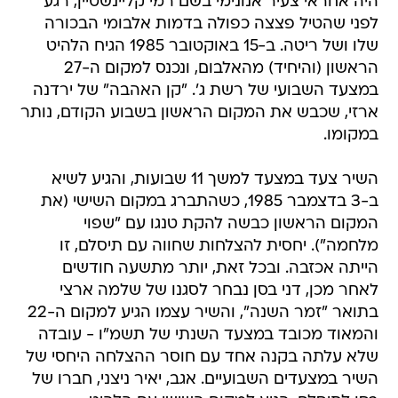
היה אחראי צעיר אנונימי בשם רמי קליינשטיין, רגע
לפני שהטיל פצצה כפולה בדמות אלבומי הבכורה
שלו ושל ריטה. ב-15 באוקטובר 1985 הגיח הלהיט
הראשון (והיחיד) מהאלבום, ונכנס למקום ה-27
במצעד השבועי של רשת ג'. "קן האהבה" של ירדנה
ארזי, שכבש את המקום הראשון בשבוע הקודם, נותר
במקומו.
השיר צעד במצעד למשך 11 שבועות, והגיע לשיא
ב-3 בדצמבר 1985, כשהתברג במקום השישי (את
המקום הראשון כבשה להקת טנגו עם "שפוי
מלחמה"). יחסית להצלחות שחווה עם תיסלם, זו
הייתה אכזבה. ובכל זאת, יותר מתשעה חודשים
לאחר מכן, דני בסן נבחר לסגנו של שלמה ארצי
בתואר "זמר השנה", והשיר עצמו הגיע למקום ה-22
והמאוד מכובד במצעד השנתי של תשמ"ו - עובדה
שלא עלתה בקנה אחד עם חוסר ההצלחה היחסי של
השיר במצעדים השבועיים. אגב, יאיר ניצני, חברו של