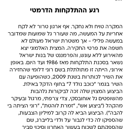
רגע ההתלקחות הדרמטי
המקרה טויח ולא נחקר. אף ארגון טרור לא לקח
אחריות על המעשה, מה שעורר גל שמועות שמדובר
במעשה פלילי - אך משטרת ישראל מעולם לא
חשפה את פרטי החקירה. המצית האלמוני יצא
מהאירוע ללא עונש, והפרמננט של בנות ישראל
נשאר בסכנת התלקחות מאז 1986 ועד היום. באופן
אירוני, הייתה זו מתולתלת בשם רוני דלומי שהחזירה
את השיר לכותרות בשנת 2009, כשהופיעה עם
השיר בגמר "כוכב נולד 7" בחוף הדקל באילת.
הביצוע המצוין שלה זכה לביקורות נלהבות
מהשופטים גל אוחובסקי, צדי צרפתי, מרגול ובעיקר
מהקהל ("ביצוע אש", "זמרת לוהטת", "רוני הציתה בי
להבה"). הביצוע הביא לה קרוב למיליון הצבעות,
שהספיקו לה כדי לגבור על ולדי בלייברג, שם
שהספקתם לשכוח בעשור האחרון וסיכוי סביר