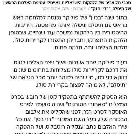
מכבי תל אביב של הלהקות הישראליות באייטיז. עטיפת האלבום הראשון
/
של תיסלם, "רדיו חזק"
מערכת וואלה, צילום מסך
בתוך שנה "בנזין" של פוליקר נכנסה למלחמה ראש
בראש עם תיסלם ונישלה אותה מהפסגה. היריבות
ההיסטורית בין הלהקות נמשכה עוד שנתיים, שבסופן
הלהקות התפרקו, וחבריהן התפזרו לקריירות סולו.
חלקם הצליחו יותר, חלקם פחות.
בעוד פוליקר, יזהר אשדות ויאיר ניצני הצליחו לנווט
את דרכם לקריירות סולו מצליחות בתחומים שונים,
דווקא דני בסן, מי שהיה מזוהה יותר מכל הגלאם של
"תיסלם", לא מיהר לפצוח בקריירת סולו.
הוא הספיק להשתתף בתפקיד קטן של חובש בסרט
המצליח "מאחורי הסורגים" שהיה מועמד לפרס
האוסקר לסרט הזר, לפני שהקליט את אלבום
הבכורה שלו, בעל השם המקורי "דני בסן". את כל
שירי האלבום כתב יענקל'ה רוטבליט, ועל ההפקה