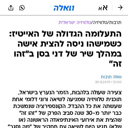
תרבות
/
טלוויזיה
/
טלוויזיה ישראלית
התעלומה הגדולה של האייטיז:
כשמישהו ניסה להצית אישה
במהלך שיר של דני בסן ב"זהו
זה"
וואלה תרבות
20.8.2019 / 21:00
צעירה שעולה בלהבות, הזמר הנערץ בישראל,
תוכנית טלוויזיה שמגיעה לשיאה ורוני דלומי אחת
שעשתה את כל ההבדל. הקונספירציה שנמשכת
כבר יותר מ-30 שנה סביב הפרק של "זהו זה"
שהצית את אירועי האינתיפאדה הראשונה (או
שלא) תגיע היום לשיאה עם תחקיר של "מה נסגר"