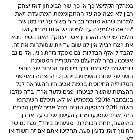
במהלך הקליפ? כך או כך, שר הביטחון דאז יצחק
רבין לא פצה פה על ההתקוממות המתועדת, זאת
למרות שהוא מוזכר בבירור בשיר על ידי בסן שר:
"תראה מלמעלה עד למטה יש אותו מרחק, ואז
תלמד מי יהיה האחרון אשר יצחק". האם השיר ניבא
את רצח רבין? אין לנו שום עדויות שסותרות את זה.
להבדיל אלף הבדלות, גם מפקד גזרת ג'נין, אל"ם גבי
אשכנזי, בחר להתעלם מהתקרית המסוכנת
שנחשבת לפורצת דרך בשיטות הטרור של החצי
השני של שנות השמונים. ייתכן כי ההצתה באולפני
הטלוויזיה החינוכית ברמת אביב היו ההשראה לגל
ההצתות שהשר לביטחון פנים גלעד ארדן בדה מלבו
בנובמבר 2016? במפתיע או לא, תיסלם השתתפו
בשנת 2011 בהופעה סודית בתל אביב למען הברים
בתל אביב שנפגעו מחוק העישון של גלעד ארדן.
בהופעה, תחת הכותרת "מעשנים ביחד", נכח גם שר
החינוך דאז, גדעון סער. תחליטו אתם אם זה חשוד או
לא.