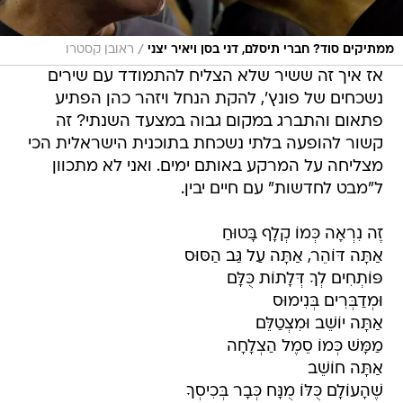
/
ממתיקים סוד? חברי תיסלם, דני בסן ויאיר יצני
ראובן קסטרו
אז איך זה ששיר שלא הצליח להתמודד עם שירים
נשכחים של פונץ', להקת הנחל ויזהר כהן הפתיע
פתאום והתברג במקום גבוה במצעד השנתי? זה
קשור להופעה בלתי נשכחת בתוכנית הישראלית הכי
מצליחה על המרקע באותם ימים. ואני לא מתכוון
ל"מבט לחדשות" עם חיים יבין.
זֶה נִרְאָה כְּמוֹ קְלָף בָּטוּחַ
אַתָּה דּוֹהֵר, אַתָּה עַל גַּב הַסּוּס
פּוֹתְחִים לְךָ דְּלָתוֹת כֻּלָּם
וּמְדַבְּרִים בְּנִימוּס
אַתָּה יוֹשֵׁב וּמִצְטַלֵּם
מַמָּשׁ כְּמוֹ סֵמֶל הַצְלָחָה
אַתָּה חוֹשֵׁב
שֶׁהָעוֹלָם כֻּלּוֹ מֻנָּח כְּבָר בְּכִיסְךָ