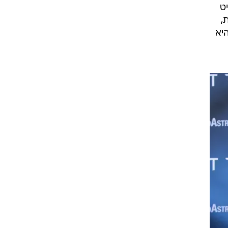
ט
,
יא