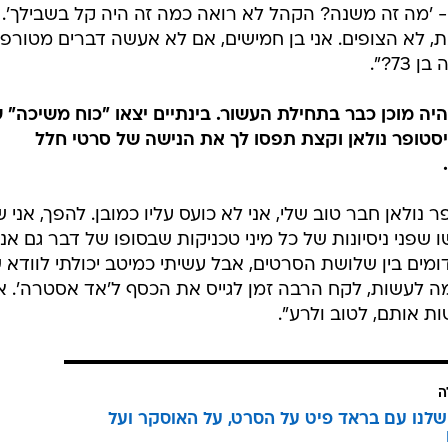
ו - 'מה זה משנה? הקהל לא רואה כמה זה היה קל בשבילך'.
, לא הצופים. אני בן חמישים, אם לא אעשה דברים מטורפי
7?".
היה מוכן כבר בתחילת העשור. בינתיים יצאו "כוח משיכה" 
ריסטופר נולאן וקצת תפסו לך את הנישה של סרטי חלל
פר נולאן חבר טוב שלי, אני לא כועס עליו כמובן. להפך, אני 
ו שפני ניסיונות של כל מיני טכניקות שבסופו של דבר גם אני
ים בין שלושת הסרטים, אבל עשיתי כמיטב יכולתי לוודא ש
ה לעשות, לקח הרבה זמן לגייס את הכסף ל'אד אסטרה'. 
ת אותם, לטוב ולרע".
ה
 שלנו עם בראד פיט על הסרט, על האוסקר ועל