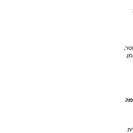
תי לאולפן וראיתי את בראד משתלשל על כבלים מגובה של 12 מטר,
ן.
מה
ית