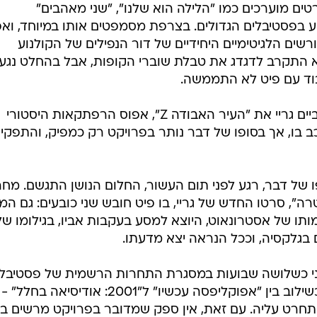
 סרטים מוערכים כמו "הלילה הוא שלנו", "שני מאהבים"
ע בפסטיבלים הגדולים. בצרפת מסמפטים אותו במיוחד, וא
ורשים הלגיטימיים היחידיים של דור הנפילים של הקולנוע
א התקרב לדגדג את טבלת שוברי הקופות, אבל בהחלט נגע
וד עם פיט לא התממשה.
זה כמעט קרה לפני שלוש שנים, עת ביים גריי את "העיר האבודה Z", אפוס הרפתקאות היסטורי
ב בו, אך בסופו של דבר נותר בפרויקט רק כמפיק, והתפקי
פו של דבר, רגע לפני תום העשור, החלום הנושן התגשם. מחר
ה", סרטו החדש של גריי, בו פיט חובש שני כובעים: גם המפ
תו של אסטרונאוט, היוצא למסע בעקבות אביו, בגילומו של
ם בגלקסיה, וככל הנראה יצא מדעתו.
ני כשלושה שבועות במסגרת התחרות הרשמית של פסטיבל
ונציה. גריי הגדיר אותו בהזדמנות זו כשילוב בין "אפוקליפסה עכשיו" ל"2001: אודיסיאה בחלל" -
תחרט עליה. עם זאת, אין ספק שמדובר בפרויקט מרשים בי