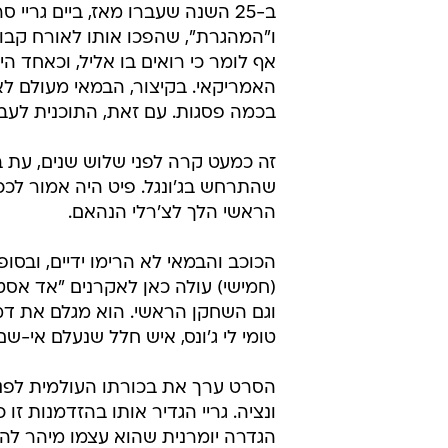
ב-25 השנה שעברו מאז, ביים גריי
ו"המהגרת", שהפכו אותו לאורח קבו
אף לומר כי רואים בו אליל, וכאחד הי
האמריקאי. בקיצור, הבמאי מעולם ל
בכמה פסגות. עם זאת, התוכנית לעב
שהתרחש בג'ונגל. פיט היה אמור לככ
הראשי הלך לצ'רלי הנהאם.
הכוכב והבמאי לא הרימו ידיים, ובסו
(חמישי) עולה כאן לאקרנים "אד אסטר
וגם השחקן הראשי. הוא מגלם את דמו
טומי לי ג'ונס, איש חלל שנעלם אי-ש
הסרט ערך את בכורתו העולמית לפ
הגדרה יומרנית שהוא עצמו מיהר לה