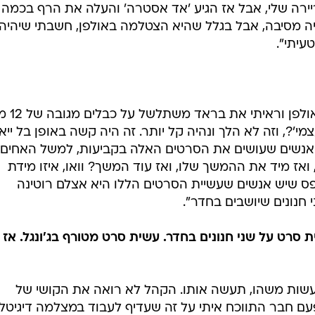
ריירה שלי, אבל אז הגיע 'אד אסטרה' והעלה את הרף בכמה
 מסיבה, אבל בגלל שהיא הצטלמה באולפן, חשבתי שיהיה
עיתי".
"ביום הראשון לצילומים. כשהגע
י'?, וזה לא הלך ונהיה קל יותר. זה היה קשה באופן בל ייאמ
אנשים שעושים את הסרטים האלה בקביעות, למשל האחים
ואז מיד את ההמשך שלו, ואז עוד המשך? וואו, איזו מידת
פס שיש אנשים שעשיית הסרטים הללו היא אצלם רוטינה
 חנונים שיושבים בחדר".
סרט על שני חנונים בחדר. עשית סרט מטורף בג'ונגל. אז 
לעשות משהו, תעשה אותו. הקהל לא רואה את הקושי של
פעם חבר התווכח איתי על זה שעדיף לעבוד במצלמה דיגיטל