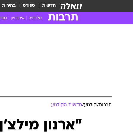
חדשות
ספורט
בחירות
תרבות
טלוויזיה
אירוויזיון
מוזי
חדשות הטלוויזיה
חדשו
ביקורת טלוויזיה
מוזי
צפייה ישירה
מוזי
טלוויזיה ישראלית
קשוב
טלוויזיה מחו"ל
קורד
סדרות מומלצות
קליפי
האח הגדול
הופע
תרבות
/
קולנוע
/
חדשות הקולנוע
"ארנון מילצ'