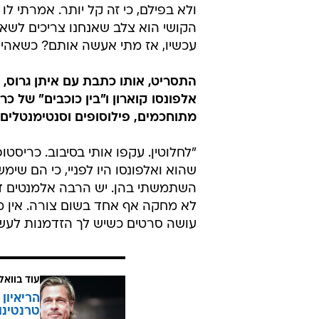
ולא בפילם, כי זה קל יותר. אמרתי ל
הקושי הוא צלב שאנחנו צריכים לשאת
עכשיו, אז מתי אעשה אותם? כשאהיה בן 3
התסריט, אותו כתבת עם איתן גרוס, 
אלפונסו קוארון ו"בין כוכבים" של כ
מתוחכמים, פילוסופים וסנטימנטלים.
"לחלוטין. עקפו אותי בסיבוב. כריסטו
שהוא ואלפונסו היו לפניי, כי הם שימש
השתמשתי בהן. יש הרבה אלמנטים דומ
לא מחקה אף אחד בשום צורה. אין מ
עושה סרטים כשיש לך הזדמנות לעשו
עוד בוואל
הריאיון
טרנטינו