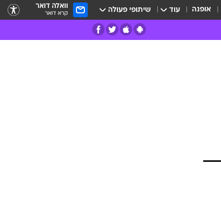
וואלה דואר
אופנה
עוד
שיתופי פעולה
קרא דואר
רים
פרות