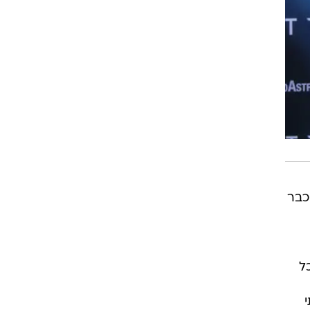
כבר
ל