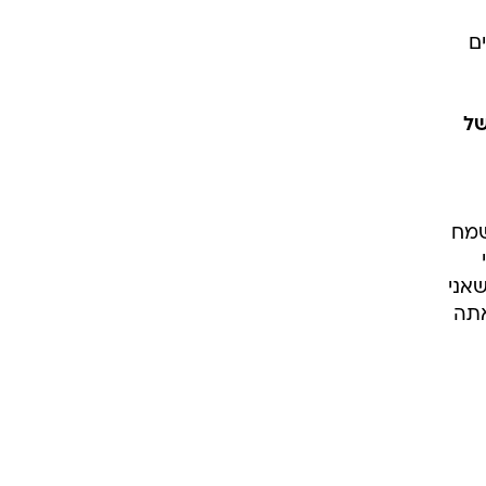
ם
של
שמח
אני
אתה