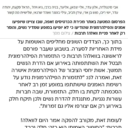
הפרסום המטעה באתר מכירת הכרטיסים זאפה, שבו צויינו שיופיעו
אמנים והפילהרמונית שהודיעו כי לא יופיעו במופע שמדיר נשים, והוסר
/
רק לאחר פניית וואלה! תרבות
צילום מסך
בתוך כך, הצדדים השונים מחליפים האשמות על
מידת האחריות לסערה. בשבוע שעבר פורסם
לראשונה בוואלה! תרבות כי התזמורת הפילהרמונית
תבטל את השתתפותה באירוע אם הדרת הנשים
תמשך. אשת יחסי הציבור של הפילהרמונית אישרה
זאת, ואמרה לנו: "לתזמורת הפילהרמונית נודע על
רשימת האמנים שישתתפו במופע זמן רב לאחר
הסכמתה לקחת בו חלק. התזמורת, שבה חברות
עשרות נגניות, מתנגדת להדרת נשים ולכן תיקח חלק
באירוע רק אם יצורפו אליו גם זמרות".
לעומת זאת, מקורב להפקה אמר היום לוואלה!
תרבות: "הסיפור האמיתי הוא כזה: חלק נכבד