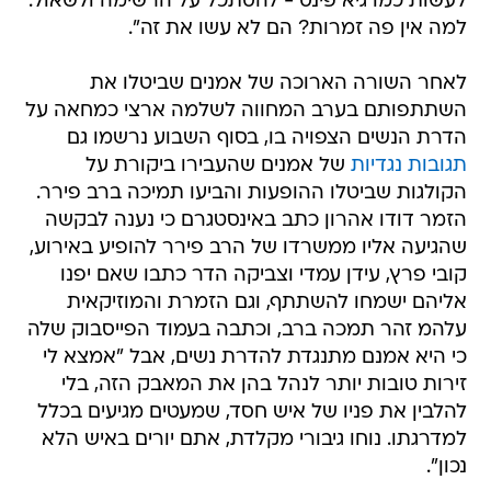
לעשות כמו גיא פינס - להסתכל על הרשימה ולשאול:
למה אין פה זמרות? הם לא עשו את זה".
לאחר השורה הארוכה של אמנים שביטלו את
השתתפותם בערב המחווה לשלמה ארצי כמחאה על
הדרת הנשים הצפויה בו, בסוף השבוע נרשמו גם
תגובות נגדיות
של אמנים שהעבירו ביקורת על
הקולגות שביטלו ההופעות והביעו תמיכה ברב פירר.
הזמר דודו אהרון כתב באינסטגרם כי נענה לבקשה
שהגיעה אליו ממשרדו של הרב פירר להופיע באירוע,
קובי פרץ, עידן עמדי וצביקה הדר כתבו שאם יפנו
אליהם ישמחו להשתתף, וגם הזמרת והמוזיקאית
עלהמ זהר תמכה ברב, וכתבה בעמוד הפייסבוק שלה
כי היא אמנם מתנגדת להדרת נשים, אבל "אמצא לי
זירות טובות יותר לנהל בהן את המאבק הזה, בלי
להלבין את פניו של איש חסד, שמעטים מגיעים בכלל
למדרגתו. נוחו גיבורי מקלדת, אתם יורים באיש הלא
נכון".