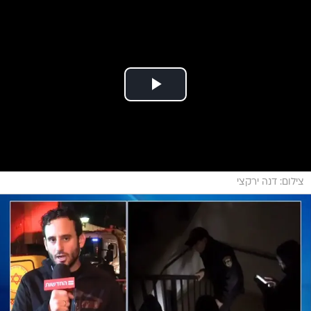
צילום: דנה ירקצי