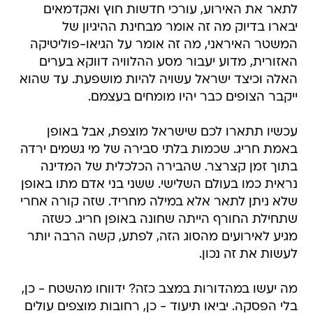
לתאר את האירוע, עורכי חדשות חוץ ואקדמאים
יבארו בדיוק מה זה אומר מבחינת ההיגיון של
המשטר האיראני, מה זה אומר על הגיאו-פוליטיקה
האזורית, מדוע יעבור מסע ההלוויה דווקא בערים
האלה וכיצד ישראל עשויה להיות מושפעת. עד שהוא
ייקבר הצופים כבר יהיו מומחים בעצמם.
עכשיו תתארו לכם שישראל מוצפת, אבל באופן
באמת חריג. שכמות בלתי סבירה של מי גשמים ירדה
בתוך זמן קצרצר. שהבירה הכלכלית של המדינה
נראית כמו בעולם השלישי. ששני בני אדם מתו באופן
שלא ניתן לתאר אלא במילה מחריד. שזה קורה אחרי
שתחילת החורף הייתה שחונה באופן חריג. כשזה
מגיע לאירועים מהסוג הזה, לפתע, קשה הרבה יותר
לעשות את זה נכון.
מה יעשו במהדורות במצב כזה? ידווחו מהשטח - כן,
בלי הפסקה. יביאו תיעוד - כן, רחובות מוצפים עולים