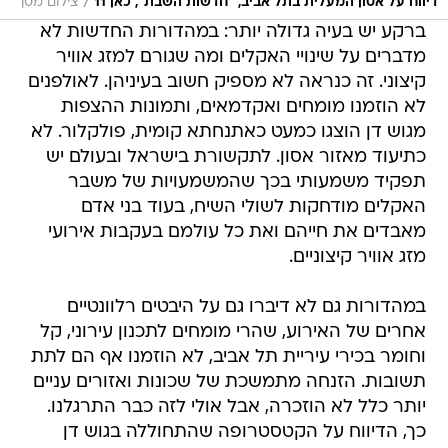
/
דיווח על אסון המעלית בתל אביב, "חדשות השבת", כאן 11
צילום מסך
ברקע יש בעיה גדולה יותר: במהדורות החדשות לא
מדברים על שינויי האקלים ומה שגורם למזג אוויר
קיצוני. זה כנראה לא מספיק חשוב בעיניהן. לאולפנים
לא הוזמנו מומחים ואקדמאים, ותמונות ההצפות
מגוש דן הוצגו כמעט כאתנחתא קומית, פולקלור. לא
כתיעוד מאזור אסון. לתקשורת בישראל ובעולם יש
תפקיד משמעותי בכך שהמשמעויות של משבר
האקלים מודחקות לשולי השיח, בעוד בני אדם
מאבדים את חייהם ואת כל עולמם בעקבות אירועי
מזג אוויר קיצוניים.
במהדורות גם לא דיברו גם על היבטים רלוונטיים
אחרים של האירוע, שהרי מומחים לתכנון עירוני, קל
וחומר בכירי עיריית תל אביב, לא הוזמנו אף הם לתת
תשובות. הזנחה מתמשכת של שכונות ואזורים עניים
יותר כלל לא הוזכרה, אבל אולי לזה כבר התרגלנו.
כך, הדיווח על הקטסטרופה שהתחוללה בגוש דן