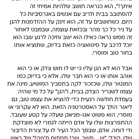
איתך!", הוא כנראה חושב שלהיות אמיתי זה
להסתובב בבית ולריב עם אנשים באגרסיביות כל
היום. כשחושבים על זה, הוא זינק על ההזדמנות להגן
על ניר כל כך מהר ובכזאת עוצמה, שבמבט לאחור
זה ממש נראה כאילו הוא ישב וחיכה לרגע שבו הוא
יוכל לרכב על סיטואציה כזאת בדיוק, שתוציא אותו
בחור טוב ומוסרי.
אבל הוא לא הגן עליו כי יש לו חוש צדק או כי הוא
אוהב אותו או כי הוא חבר שלו, אלא כי בדיוק כמו
המנטור שלו, שכזכור לקה בתסביך המושיע, מינה את
עצמו לשגריר הצדק בבית, ו"הגן" על כל מי שהיה
בעמדת חולשה רגעית כדי להוציא את עצמו טוב, גם
ליאור הולך על האסטרטגיה הזאת. הוא לא עקרוני או
מוסרי, הוא פשוט אגו-מניאק שעלה על קטע שעובד.
ההתפרצות שלו על אדם הייתה לגמרי לא מוצדקת
ודי דוחה. אדם, שבסך הכל העיר לו על צורת הדיבור
שלו, קיבל: "ש.... תשב, שב! תסתום ת'פה!" של ראש