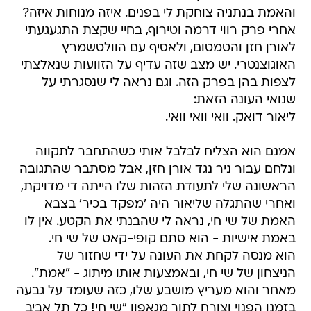
והאמת בנתניה צוחקת לי בפנים. איזה מנוחות איזה?
אחרי פרק רווי דרמה וטירוף, בחיי שקצת התגעגעתי
לאורן חזן והטמטום, ולאסיף עם הוולטשמרץ
האוגוצנטרי. יש מצב שזה עדיף על הזוועות שנאלצתי
לצפות בהן בפרק הזה. וגם נראה לי שנסגרתי על
שנואי העונה הזאת:
ליאור דואק. וואי וואי וואי.
אמנם הוא הצליח לבלבל אותי כשהתחבר לתקווה
ונלחם עבור ניר נגד אורן חזן, אבל מסתבר שהתגובה
הראשונה שלי לתעודת הזהות שלו הייתה די מדויקת,
ואחרי שהתגלה שליאור היה 'מפקד בכיר' בצבא
האמת של שי חי, נראה לי שהבנתי את הקטע. אין לו
באמת אישיות - הוא סתם קופי-קאט של שי חי.
הוא מנסה לקחת את העונה על ידי שחזור של
הניצחון של שי חי, ובאמצעות אותו מיתוג - "אמת".
מאחר והוא מעריץ מושבע שלו, כזה שעומד על גבעה
בזמנו הפנוי וצורח לתוך מגאפון "שי חי! כל תל אביב