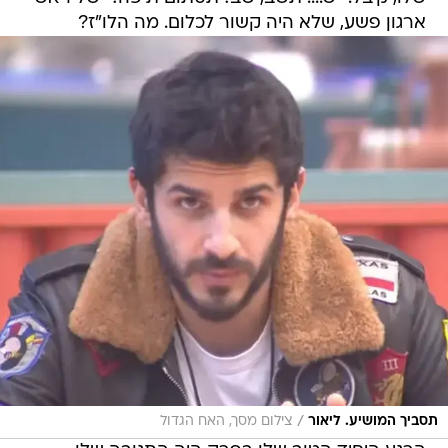
ארגון פשע, שלא היה קשור לכלום. מה הלו"ז?
/
תסביך המושיע. ליאור
צילום מסך, האח הגדול