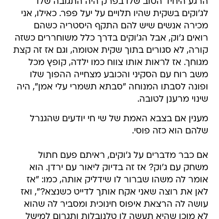
הרגע היחיד הטוב שלו בפרק היה התגובה שלו
לג'וקים בשקית שהיו תלויים על יעל פפר. כאילו, אני
מכירה אנשים שיש להם התקף היסטריה כשהם
רואים ג'וק, אבל הג'וקים בדרך כלל משוחררים כשזה
קורה, לא סגורים בתוך שקית אטומה, וגם אז זה קצת
מגוחך. אז לראות אותו צווח כמו ילדה, קופץ מכל
משב רוח עם הסקיני והכובע מצחייה ההפוך שלו
ופונה לסבתו המנוחה "סבתא תשמרי עלי אמן", היה
שינוי מרענן לטובה.
מענין אם בצבא האמת של שי חי יודעים שהגנרל
שלהם הוא כזה פוסי.
אם כבר מדברים על ג'וקים, ראיתם פעם חתול
משחק עם ג'וק? אז זה בדיוק ליאור עם ירדן. הוא
אומר לה משהו שברור לו שידליק אותה, כמו: "אז
לאן את רוצה שאני אקח אותך לדייט כשנצא?", ואז
עושה לה הרצאת איפוס חינוכית ומסביר לה שהוא
לא מוכן שהיא תעשה לו טלנובלות ותגרום למישל