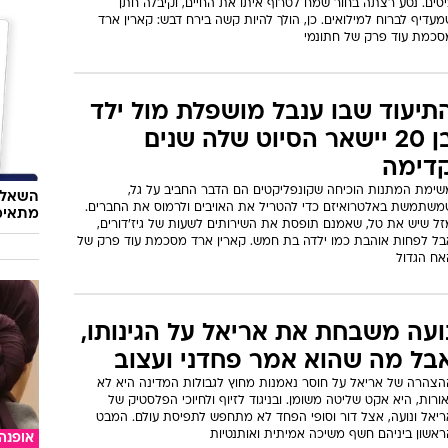
שש ביטחוני אמיתי, מאבק כוח פוליטי - או תחילתו של עידן שבו גישה
 לפי דרכון?
א ברור איך המומחים פספסו את
ה. אביתר לא במצב של שידוך
אוכל
חתונמי
טעמנו
לושה מומחים פספסו את מה שכל דייטרית ממוצעת מבינה כבר
ולזה לא
ווטסאפ: אביתר מקסים, אבל הקיבולת הרגשית שלו מספיקה לשלושה
סים. נטע רצתה בחור שמח לטרוף איתו את החיים, וקיבלה חתן
עדיף לברוח למילואים. כן, הולך להיות קשה בירח דבש: קארין ארד
סכמת עוד פרק של חתונמי
תיעוד שבו ענבל מושפלת מול ילד
בן 20 יישאר הסיוט שלה שנים
דימה
שימת המתנות הוכיחה שקונפליקטים הם הדבר החביב על גל,
השאלון
משתמשת באלטרואיזם כדי להטריל את האויבים ולרמוס את החברים.
מתאימ
זל שיש את טל, שאמנם תופסת את השירותים לשעות של גיז'דורים,