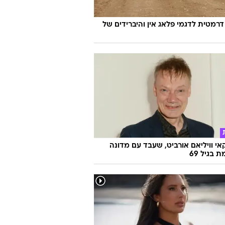
 חתונמי יש "צלקת סקסית". מנחשים
דרמטית לדגמי פלאג אין והיברידים של