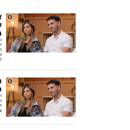
קארין אר
ee
ויחסים ה
כל הכתבות של
קארין ארד
א
ע
ב
נ
י
מ
ש
לז