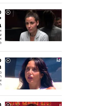
א
ו
מ
א
ה
ש
א
ט
מ
י
ב
א
ע
א
מ