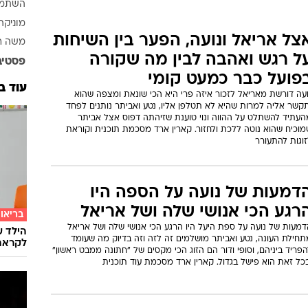
ד, סופרת, עיתונאית ועורכת לשעבר של אתר הנשים
She מבית וואלה. למרות שהיא כותבת על ביוטי, סקס, מגדר
יא מתמחה בטראש אינטיליגנטי
תגיות
אבי נש
ביקורת
השתמט
מוניקה
צל אריאל ונועה, הפער בין השיחות
משה רו
ל רגש ואהבה לבין מה שקורה
פסטיב
פועל כבר כמעט קומי
עוד ב
ועה דורשת מאריאל לזכור איזה פרי היא הכי שונאת ומצפה שהוא
תקשר אליה למרות שהיא לא תטלפן אליו, נטע ואביתר נותנים לפחד
העתיד להשתלט על ההווה ונוי טוענת שזיהתה דפוס אצל אביתר
מוכיח שהוא נוטה ללכת ולחזור. קארין ארד מסכמת תוכנית וקוראת
וגות להתעורר