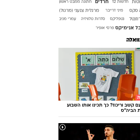
 וואלה
ר
אלבום
אמיר דדון
אריאנה גרנדה
 טלוויזיה
בנימין נתניהו
דוקומנטרי
חרדים
ות
חדשות 12
חתונה ממבט ראשון
 סקס
מיני דרייבר
מרגלית צנעני (מרגול)
זנטל
נטפליקס
סדרות טלוויזיה
עמרי מניב
ל אנימיקס
פרסי אופיר
וואלה