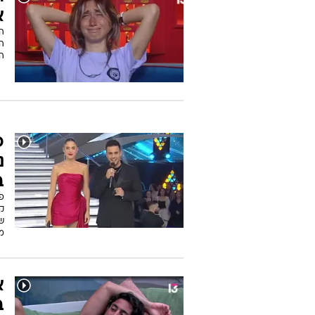
פ
ה
ב
ר
וה
ה
ר
א
ה
ה
הי
פ
נ