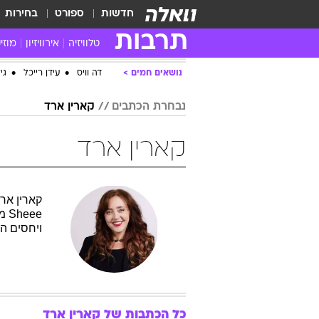
חדשות
ספורט
בחירות
תרבות
טלוויזיה
אירוויזיון
מוזי
חדשות הטלוויזיה
חדשו
ביקורת טלוויזיה
מוזי
צפייה ישירה
מוזי
טלוויזיה ישראלית
קשוב
טלוויזיה מחו"ל
קורד
סדרות מומלצות
קליפי
האח הגדול
הופע
נושאים חמים
דה וויס
עידן רייכל
גי
נבחרת הכתבים
קארין ארד
קארין ארד