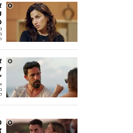
ה
ה
ה
מ
לה
וב
א
ק
מ
ב
בס
מ
א