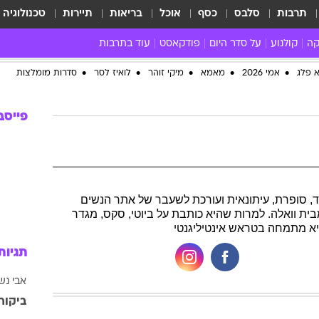
תרבות
סלבס
כסף
אוכל
בריאות
תיירות
טכנולוגיה
קה
קולנוע
על סדר היום
פודקאסט
עוד בתרבות
ת המוזיקה
מדיה
ביקורת סרטים
ספרות
ביקורת ספ
קה ישראלית
חדשות הקולנוע
במה
תיאטרון
חדשות הס
קה לועזית
טריילרים
אמנות
פרק ראשון
 מאוד
פרינג'
רוי
הופעות חיות
ם וסינגלים
חמש המלצות - ואזהרה
ות חיות
כל הכתבות
30 שנה לחברים
א פלג
אמי 2026
מאמא
מיקי זוהר
לואיז לסר
סדרות מומלצות
כתבו לנו
פייסב