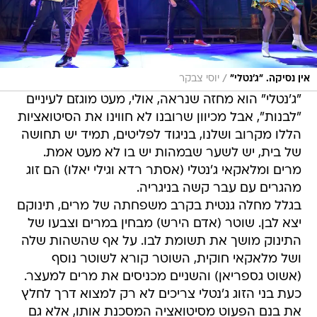
/
אין נסיקה. "ג'נטלי"
יוסי צבקר
"ג'נטלי" הוא מחזה שנראה, אולי, מעט מוגזם לעיניים
"לבנות", אבל מכיוון שרובנו לא חווינו את הסיטואציות
הללו מקרוב ושלנו, בניגוד לפליטים, תמיד יש תחושה
של בית, יש לשער שבמהות יש בו לא מעט אמת.
מרים ומלאקאי ג'נטלי (אסתר רדא וגילי יאלו) הם זוג
מהגרים עם עבר קשה בניגריה.
בגלל מחלה גנטית בקרב משפחתה של מרים, תינוקם
יצא לבן. שוטר (אדם הירש) מבחין במרים וצבעו של
התינוק מושך את תשומת לבו. על אף שהשהות שלה
ושל מלאקאי חוקית, השוטר קורא לשוטר נוסף
(אשוט גספריאן) והשניים מכניסים את מרים למעצר.
כעת בני הזוג ג'נטלי צריכים לא רק למצוא דרך לחלץ
את בנם הפעוט מסיטואציה המסכנת אותו, אלא גם