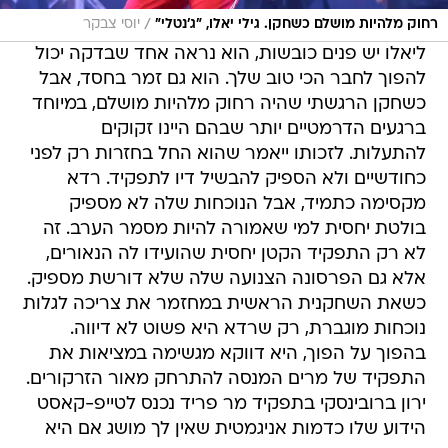
/
רחוק מלהיות מושלם כשחקן. גילי יאלו, "ג'נטלי"
יוסי צבקר
ליאלו יש פנים כובשות, הוא נראה אחד שבדקה יכול
להפוך לחבר הכי טוב שלך. הוא גם זמר בחסד, אבל
כשחקן הרגשתי שהיה רחוק מלהיות מושלם, במיוחד
ברגעים הדרמטיים יותר שבהם היינו זקוקים
להתעלות. לזכותו ייאמר שהוא החל בחזרות רק לפני
כחודשיים ולא הספיק להבשיל דיו לתפקיד. רדא
מקסימה כתמיד, אבל הנוכחות שלה לא מספיק
בולטת יחסית למי שאמורה להיות מסמר הערב. זה
לא רק התפקיד הקטן יחסית שהועידו לה הנאורים,
אלא גם הפרסונה הצנועה שלה שלא דורשת מספיק.
כשאת השחקנית הראשית במחזמר את צריכה לגלות
נוכחות מוגברת, רק שרדא היא פשוט לא דיווה.
בהפוך על הפוך, היא דווקא מגשימה במציאות את
התפקיד של מרים המנסה להתרחק מאור הזרקורים.
ירון ברובינסקי בתפקיד מר פריד נכנס לטייפ-קאסט
הידוע שלו כדמות אניגמטית שאין לך מושג אם היא