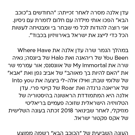
עדן אלנה מסרה לאחר זכייתה: "החודשים ב"כוכב
הבא" הפכו אותי מילדה עם חלום לזמרת עם ניסיון.
אני רוצה להודות לכל מי שבחר בי ומבטיחה לעשות
הכל כדי לייצג את ישראל באירוויזיון בכבוד".
במהלך הגמר שרה עדן אלנה את Where Have
You Been של ריהאנה ואת Halo של ביונסה; גאיה
שרה את My Immortal של אוונסנס; אור עמרמי שר
את "האם להיות בך מאוהב" של אביב גפן ואת "אבא"
של שלומי שבת; ואילו אלה-לי ביצעה את Into you
של אריאנה גרנדה ואת Roar של קייטי פרי. עדן
אלנה היא המתמודדת הראשונה בהיסטוריה של
הטלוויזיה הישראלית שזוכה פעמיים בריאליטי
מוזיקלי, לאחר שבינואר 2018 זכתה בעונה השלישית
של אקס פקטור ישראל.
העונה השביעית של "הכוכב הבא" רשמה ממוצע