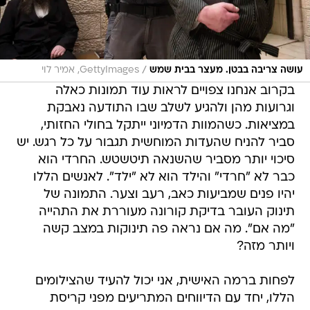
/
עושה צריבה בבטן. מעצר בבית שמש
GettyImages, אמיר לוי
בקרוב אנחנו צפויים לראות עוד תמונות כאלה
וגרועות מהן ולהגיע לשלב שבו התודעה נאבקת
במציאות. כשהמוות הדמיוני ייתקל בחולי החזותי,
סביר להניח שהעדות המוחשית תגבור על כל רגש. יש
סיכוי יותר מסביר שהשנאה תיטשטש. החרדי הוא
כבר לא "חרדי" והילד הוא לא "ילד". לאנשים הללו
יהיו פנים שמביעות כאב, רעב וצער. התמונה של
תינוק העובר בדיקת קורונה מעוררת את התהייה
"מה אם". מה אם נראה פה תינוקות במצב קשה
ויותר מזה?
לפחות ברמה האישית, אני יכול להעיד שהצילומים
הללו, יחד עם הדיווחים המתריעים מפני קריסת