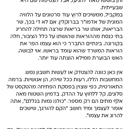
והן בוששו מאוד להגיע), אבל הצפיפות שם היא
שבעייתית.
במקביל, ממשיכים לרוץ עוד סרטונים על הלוויה
המונית של אדמו"ר בברוקלין. אם לא די בכך, שר
הבריאות, אותו שר בריאות שרצה תחילה להחריג
בתי כנסת מההוראות שהושתו על כלל הציבור, חלה
בקורונה. בינתיים התברר כי הוא עצמו הפר את
הוראות המשרד שהוא עומד בראשו. אוי לבושה.
האש הבוערת ממילא הוצתה עוד יותר.
אין כאן כוונה להצטדק או לעשות חשבון נפש.
המחשבות הללו, רעות ככל שיהיו, הן אנושיות. ברמה
התאורטית, כפי שצוין בפסקת הפתיחה מהטקסט של
סלונים, קל ללחוץ על ההדק. בדמיון השטוח מאה
אלף מתים הם רק מספר. "כולנו נמות בגללם", אתה
אומר לעצמך ומיד חושב "הקם להורגך, שישכים
להרוג את עצמו".