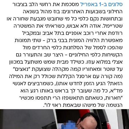
סלונים ב-1 באפריל
מסכמת את רחשי הלב בציבור
החילוני בשבועות האחרונים: בוז מהול בשנאה
ובתחושות נקם כלפי כל מי שחובש מגבעת שחורה או
שטריימל. אודה ולא אבוש, כשראיתי את המשטרה
רודפת אחרי רוכב אופניים בתל אביב ובמקביל
מאפשרת הלוויה המונית בבני ברק - שתי תמונות
שהפכו לסמל של הסלחנות כלפי החרדים מול
הקשיחות כלפי החילוניים - היצר שב והתעורר גם
אצלי במלוא עוזו. כשילד מבית שמש משתעל במכוון
על שוטר ומאחוריו קמה מקהלה שצועקת "נאצים"
(מה קורה עם ארסנל הקללות שכולל רק את המילה
הזאת? הגיע הזמן לחדש אותו), כשמרביצים לאנשי
מד"א, כל מה שעובר לך בראש באותו רגע הוא
"חארות, כשאתם תתאשפזו הרי תתפסו מכשיר
הנשמה של מישהו שבאמת ראוי לו".