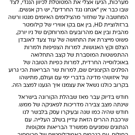
מערכות, הניעו אצלי את המטוטלת לכיוון הנגדי, לצד
שבו כבר אין "אנחנו נגד החרדים", יש רק אנשים.
המחשבה על שחזור מהצילומים האיומים מגטו ורשה
ברזולוציית HD, בין אם בקו אווירי של קילומטר
מהבית ובין אם מהרובעים המרוחקים של ניו יורק,
פשוט מייצרת את התחושה של עוד צעד לאובדן
הצלם וקץ האנושות. למרות הצפיפות ולמרות
ההתפשטות המוסברת של קצב התחלואה
באוכלוסייה החרדית, למרות כפיות הטובה של
הפלגים הקיצוניים שם, למרות שר הבריאות הכי גרוע
של איזושהי מדינה בדברי ימי עם ועולם, מתישהו
בקרוב כולנו נשאל את עצמנו איך הגענו למצב הזה.
חודש בדיוק עבר מאז שבהלת הקורונה בישראל
שינתה מצב צבירה מדריכות לפאניקה של ממש.
חודש שהיה כמו שנה ובעיקרו עסק בלבשר לנו
שרכבת ההרים הזאת עדיין בשלב העלייה. עם
הנתונים שמגיעים ממשרד הבריאות ומקופות