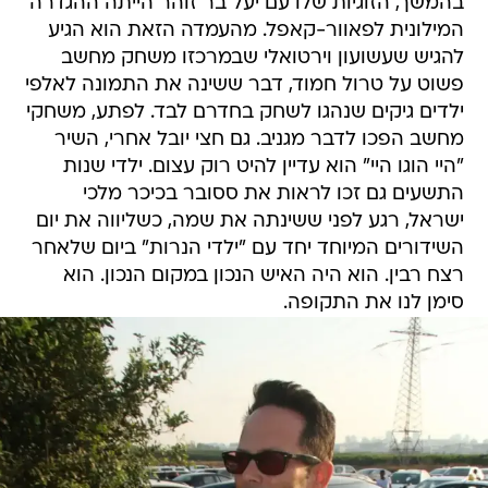
בהמשך, הזוגיות שלו עם יעל בר זוהר הייתה ההגדרה
המילונית לפאוור-קאפל. מהעמדה הזאת הוא הגיע
להגיש שעשועון וירטואלי שבמרכזו משחק מחשב
פשוט על טרול חמוד, דבר ששינה את התמונה לאלפי
ילדים גיקים שנהגו לשחק בחדרם לבד. לפתע, משחקי
מחשב הפכו לדבר מגניב. גם חצי יובל אחרי, השיר
"היי הוגו היי" הוא עדיין להיט רוק עצום. ילדי שנות
התשעים גם זכו לראות את ססובר בכיכר מלכי
ישראל, רגע לפני ששינתה את שמה, כשליווה את יום
השידורים המיוחד יחד עם "ילדי הנרות" ביום שלאחר
רצח רבין. הוא היה האיש הנכון במקום הנכון. הוא
סימן לנו את התקופה.