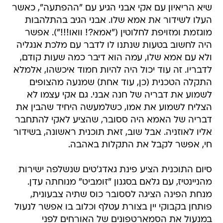
שיא הריאיון עם אקי אבני הגיע עם "ההפתעה", כאשר
העלו לשידור את אמא שלו. אבני הגיב בהתלהבות
מוגזמת ומזויפת לחלוטין ("אמא?! וואו!!!"). אפשר
היה לחשוב בטעות שנתנו לו לדבר עם מלכת אנגליה
ולא עם אמא שלו, עמה הוא דיבר כמה שעות קודם,
לדבריו. זה עוד יכול היה להיות חמוד איכשהו, אלמלא
התקלה הטכנית (כן, עוד אחת) שמנעה מהצופים
לשמוע את דבריה של חנה אבני. גם אקי עצמו לא
הצליח לשמוע את אמו, כשלמעשה היחיד שהבין את
דבריה של האמא היה ססובר, שהציע לאקי להתחבר
אליו לאוזניה. אבל שוב, זאת תוכנית ראשונה, בשידור
חי, אפשר לקבל את התקלות באהבה.
סיום התוכנית הציע פינת גאדג'טים שנשלפה ישירות
מהניינטיז, עם גלאם בסגנון "זומביט" מנוחתה עדן.
מנחת הפינה הציגה לססובר כוס שתיה צבעונית,
פותחן בקבוקי יין בצורת עטלף וכלוב בו אפשר לנעול
במנעול את הסמארטפונים של האורחים לפני