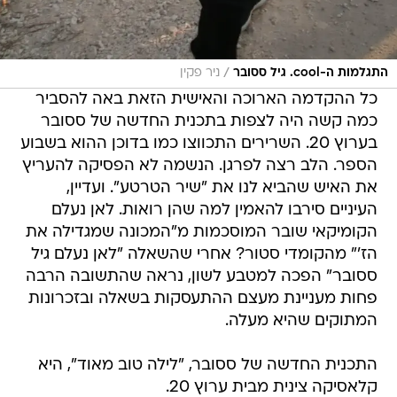
/
התגלמות ה-cool. גיל ססובר
ניר פקין
כל ההקדמה הארוכה והאישית הזאת באה להסביר
כמה קשה היה לצפות בתכנית החדשה של ססובר
בערוץ 20. השרירים התכווצו כמו בדוכן ההוא בשבוע
הספר. הלב רצה לפרגן. הנשמה לא הפסיקה להעריץ
את האיש שהביא לנו את "שיר הטרטע". ועדיין,
העיניים סירבו להאמין למה שהן רואות. לאן נעלם
הקומיקאי שובר המוסכמות מ"המכונה שמגדילה את
הז'" מהקומדי סטור? אחרי שהשאלה "לאן נעלם גיל
ססובר" הפכה למטבע לשון, נראה שהתשובה הרבה
פחות מעניינת מעצם ההתעסקות בשאלה ובזכרונות
המתוקים שהיא מעלה.
התכנית החדשה של ססובר, "לילה טוב מאוד", היא
קלאסיקה צינית מבית ערוץ 20.