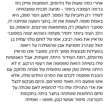
אחרי כמה שעות של גידופים, השמצות ופייק ניוז
ברמה הנמוכה ביותר - מגיעה תכנית שמבטיחה
לשדר רק חיוביות על המסך. למען הסר ספק, היא
באמת מנסה לעשות את זה. בחצי השעה שניתנה לו,
ססובר התעסק רק במחמאות ופרגונים. והאמת, גם
הלב הציני ביותר יחסיר פעימה כשהוא יצפה בססובר
מראיין את נאוה רביבו, אמו של לוחם גולני עמית בן
יגאל שנהרג מפגיעת אבן שהושלכה על ראשו
בפעילות מבצעית סמוך לג'נין. ססובר אינו מראיין
מדופלם, רמת השידור הייתה זוועתית, אבל האנושיות
שלו בשיחה הזאת טשטשה את רעשי הרקע. זו לא
הייתה שיחת טוק שואו טיפוסית של מנחה מלוקק עם
כוכבת שמנסה לקדם את הסרט החדש שלה, אלא
איש שפעם היה מאוד מפורסם, והיום מבקש לנצל
את אדי התהילה שלו כדי להחמיא לאם שכולה על
מיזם החתונות שפתחה בחצר ביתה בתקופת
הקורונה. סיפור אנושי קטן, פשוט - ואמיתי.