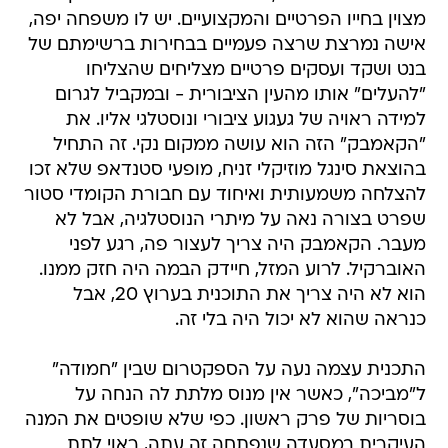
מצוין בחייו הפרטיים והמקצועיים. יש לו משפחה יפה,
אישה נמרצת שרצה פעמיים בבחירות ברשימתם של
בנט ושקד ועסקים פרטיים מצליחים שהצליחו
"להעלים" אותו מהעין הציבורית - ובמקביל לגרום
למידה ראויה של געגוע ציבורי ונוסטלגי אליו. את
"הקאמבק" הזה הוא עושה ממקום נקי. זה התחיל
בהוצאת סינגל מוזיקלי זניח, מופעי סטנדאפ שלא זכו
להצלחה משמעותית ואיחוד עם חבורת הקומדי סטור
שפרט בצורה נאה על מיתרי הנוסטלגיה, אבל לא
מעבר. הקאמבק היה צריך לעצור פה, רגע לפני
האוברקיל. לרוע המזל, חיידק הבמה היה חזק ממנו.
הוא לא היה צריך את התוכנית בערוץ 20, אבל
כנראה שהוא לא יכול היה בלי זה.
התכנית עצמה נעה על הספקטרום שבין "חמודה"
ל"מביכה", כאשר אין מנוס מלתת לה הנחה על
בוסריות של פרק ראשון. כפי שלא שופטים את המנה
העיקרית במסעדה שנפתחה זה עתה, ראוי לתת