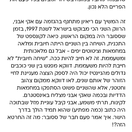
הפריים הלא נכון.
זה המשיך עם ריאיון מתחנף בהגזמה עם אקי אבני,
הרווק השני הכי מבוקש בישראל לשנת 1997, בזמן
שססובר היה במקום הראשון. כיאה לקונספט של
התכנית, השיחה בין השניים הייתה חיובית ומלאה
במחמאות וציטוטים יפים - אבל גם מלאכותית
ומשעממת. זה לא חייב להיות ככה. "שיחה חיובית" לא
חייבת להיות משעממת. דווקא מפגש בין שני כוכבים
גדולים מהניינטיז יכול היה לספק הצצה מעניינת לחיי
הזוהר של אותם שנים, לאו דווקא ממקום צהוב
וחטטני, אלא שהשניים פשוט הסתפקו במחמאות
הדדיות ובכמה שאקי אבני מצליח באינסטגרם.
לקינוח, תרתי משמע, אבני קיבל עוגיית מזל שבתוכה
היה כתוב (כמה מפתיע) שהוא תמיד הולך בדרך
הישר. איך אמר פעם חבר של ססובר: מה זה החרטא
הזה?!