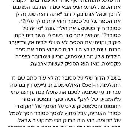
דה פלש. להפתעתי, אף אחד לא עמד בתור לקנות
את הספר. לפתע הגיע אבא שגרר את בנו המתבגר
לדוכן ושאל אותו בקול רם: "אתה רוצה שנקנה לך
את הספר של גיל ססובר והוא יחתום לך עליו?".
ססובר חייך כששמע את הילד עונה: "מי זה גיל
ססובר?". זה היה יותר מדי בשבילי. השרירים לקחו
פיקוד, וקניתי את הספר. לא היו לי ילדים אז, ובדיעבד
הבנתי שגם לו לא היו ילדים כשהוא כתב את ספר
הילדים שלו, מה שמפתיע, מכיוון שמדובר ביצירה
מקסימה. מאז הוא הספיק לעשות ארבעה.
בשביל הדור שלי גיל ססובר זה לא עוד סתם שם. זו
התגלמות ה-Cool האולטימטיבית. ג'יימס דין בגרסה
עברית. מי שמנסה לסכם את פועלו כמדען הצרפתי
מ"המבזק של ז'אק" עושה שקר בנפשו. הומור
הנונסנס והסלפסטיק שלט על המסך של "הקומדי
סטור" האגדית, אבל מחוץ למסך ססובר הפך לסמל
של תקופה. הוא היה הרווק הכי מבוקש בישראל.