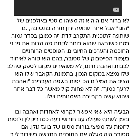
לא ברור אם היה איזה משהו מיסטי באולפנים של
"הוגו" אבל אחרי שנועה ירון חזרה בתשובה, גם
שותפה לתוכנית התקרב לדת. זה כמובן בסדר גמור,
בטח כשנראה שהוא בוחר לקחת מהיהדות את פניני
החוכמה והערכים החיוביים. הפוסטים הרוחניים
בעמוד הפייסבוק של ססובר, בהם הוא קורא לאיחוד
לבבות ואהבת חינם, לא משאירים מקום לספק שהלב
שלו נמצא במקום הנכון. בתמונת הקאבר שלו הוא
הציב את המילים הכי יפות בשפה העברית: "ואהבת
לרעך כמוך". זה לא פחות קול מאשר כל דבר אחר
שהוא עשה בקריירה האמנותית שלו.
הבעיה היא שאי אפשר לקרוא לאחדות ואהבה ובו
בזמן לשתף פעולה עם חורשי רעה כמו ריקלין ולנסות
לחפות על מפיצי בורות מסוגו של בועז גולן. אם
ססובר היה מעלה את התוכנית החדשה כשידור לייב