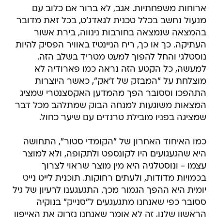
ארוחות משפחתיות. אגב, לא ברור אם כלוב עם
מנעול נחשב בכלל טכנית לגאדג'ט, בכל זאת מדובר
בהמצאה שנמצאה בחורבות נינווה, בירת אשור
העתיקה. כך או כך, ריח הניינטיז באוויר הפסיק להיות
נוסטלגי והחל להפוך למעט מטריד בשלב הזה.
למעשה, כל הקטע הזה נראה כמו פארודיה לא
מוצלחת על "המבזק של ז'אק", כאשר היוצרות
התהפכו וססובר הפך מהמדען האקסצנטרי שמציג
המצאות משוגעות למנחה הבוק שמתלהב מכל דבר
שמציגה בפניו מובילת טרנדים עם שיער כחול.
כמו האיחוד האחרון של "הקומדי סטור", התחושה
היא שהגעגועים היו לקונספט ולתקופה, ולא למוצר
עצמו - ונוסטלגיה היא מין מוצר שראוי לצרוך
בכמויות מדודות, ולעתים רחוקות. תוכנית לייט נייט
יומית היא ההפך הגמור מכך. התגעגענו לרעיון של גיל
ססובר כפי שאנחנו מתגעגעים ל"סנייק" בנוקיה
הראשון שלנו, זה לא אומר שאנחנו נזרוק את האייפון