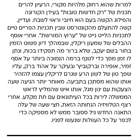
למרות שהוא רחוק מלהיות מקורי, הרעיון להרים
תכנית של "רק חדשות טובות" בעידן הקורונה
והפילוג הקשה בעם הוא חיובי וראוי לשבח. ועדיין,
קשה להתעלם מהקונטרסט שבין תכניות הפריים טיים
לתכניות הלייט נייט של "ערוץ המורשת". אחרי אוסף
ההבלים של שמעון ריקלין, שבמהלך דיון פשוט הזמין
בחור בשם יעקב, שלא ברור מה תפקידו בכוח, ונתן
לו זמן מסך כדי לטנף ברמה הנמוכה ביותר על אסף
זמיר, אופירה וברקוביץ' ובעיקר על אהוד ברק, עליו
שפך טון של לשון הרע שגרם לריקלין עצמו להזהיר
אותו שהוא מסתכן בתביעה. מאוחר יותר הגיעה שעה
הצעקות עם ינון מגל, אותו איש שהמליץ לראש
הממשלה לירות בכל העיתונאים עם תת מקלע. אחרי
רצף הטלוויזיה הנחותה הזאת, חצי שעה של עלה
התאנה החדש גיל ססובר ממש לא מספיקה כדי
לכפר על כל העוולות שנעשו לפניו.