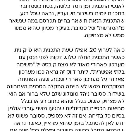
לאנשי התכנית זמן חסד כלשהו, בטח כשמדובר
בתכנית יומית בשידור חי. ועדיין, נראה שכל רגע
שהתכנית הזאת תישאר בחיים תכרסם במה שנשאר
מ"המורשת" של ססובר. בעיקר מכיוון שהיא ממש
ממש לא מצחיקה.
כיאה לערוץ 20, אפילו שעת התכנית היא פייק ניוז,
כאשר התכנית החלה שלוש דקות לפני הזמן עם
מערכון פארודי מאוד לא מצחיק בסטייל "משימה
בלתי אפשרית". ליתר דיוק זה נראה כמו מערכון
פארודי על מערכון פארודי שכזה. שעה הפתיחה
המוקדמת ממש לא הייתה התקלה הטכנית האחרונה
בשידור. ססובר ניהל מונולוג שלם שלא ברור אם הוא
לא מצחיק פשוט בגלל שהוא כתוב רע או בגלל
מחיאות הכפיים הקרינג'יות שהגיעו משני עובדי אולפן
בסיום כל בדיחה. אם זה לא מספיק, ססובר פשוט לא
יודע לאן להסתכל בזמן שהוא מראיין, כאשר נראה
שהבמאי מחבל בכוונה בשידור ומצלם בכל פעם את