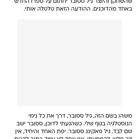
שהשחקן והיוצר גיל ססובר יחתום על ספרו החדש
באחד מהדוכנים. ההודעה הזאת טלטלה אותי.
משהו בשם הזה, גיל ססובר, דרך את כל נימי
הנוסטלגיה בגוף שלי. כשהגעתי לדוכן, ססובר ישב
שם לבד. גיל פאקינג ססובר. יפת האחד והיחיד, אין