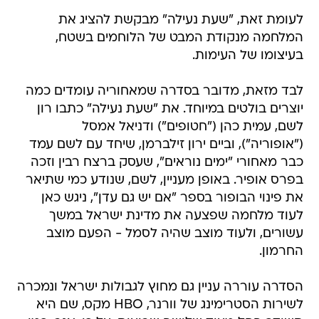
לעומת זאת, "שעת נעילה" מבקשת להציג את
המלחמה מנקודת המבט של הלוחמים בשטח,
בעיצומו של העימות.
לבד מזאת, מדובר בסדרה שמאחוריה עומדים כמה
יוצרים בולטים במיוחד. את "שעת נעילה" כתבו רון
לשם, עמית כהן ("חטופים") ודניאל אמסל
("אופוריה"), וביים ירון זילברמן, שיחד עם לשם עמד
כבר מאחורי "ימים נוראים", שעסק ברצח רבין וזכה
בפרס אופיר. באופן מעניין, לשם, שנודע כמי שתיאר
את פינוי הבופור בספר "אם יש גם עדן", ניגש כאן
לעוד מלחמה שפצעה את מדינת ישראל במשך
עשורים, ולעוד מוצב שהיה לסמל - הפעם מוצב
החרמון.
הסדרה עוררה עניין גם מחוץ לגבולות ישראל ונמכרה
לשירות הסטרימינג של וורנר, HBO מקס, שם היא