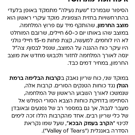
הסיפור שבמרכז "שעת נעילה" מתמקד באופן בלעדי
בהתרחשויות בחזית הצפונית. מוקד עיקרי ראשון הוא
מוצב החרמון
, שהותקף מיד עם פרוץ המלחמה.
במוצב שהו באותו יום כ-60 חיילים, שרובם המוחלט
לא היו לוחמים. למעשה, קצת פחות מ-15 חיילי גולני
היו עיקר כוח ההגנה על המוצב, שנפל לבסוף. צה"ל
ינסה לאורך המלחמה לחזור ולכבוש מחדש את מוצב
החרמון, במחיר דמים כבד.
במוקד שני, כוח שריון נאבק ב
קרבות הבלימה ברמת
הגולן
נגד כוחות הטנקים הסורים. קרבות אלה,
שנמשכו לאורך השבוע הראשון של המלחמה,
הסתיימו בדחיקת כוחות הצבא הסורי הפולש אל
מעבר לגבול, אך גם במספר רב של נפגעים ובאובדן
של כלי שריון רבים. אחד מהקרבות הללו זכה לימים
לכינוי "
הקרב בעמק הבכא
", שעל שמו נקראת
הסדרה באנגלית ("Valley of Tears").