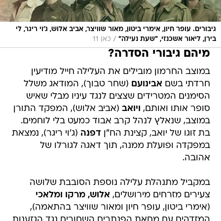
גיבורים. עופר חיון, אימרי ביטון, מאור שוויצר, אביב אלוש, ג'וי ריגר, לי
/
בירן, ליאור אשכנזי, "שעת נעילה"
כאן 11
מיהם גיבורי הסדרה?
במוצב החרמון מובילים את העלילה חייל מודיעין
חרדתי בשם
אבינועם
(שחר טבוך), המודאג משלל
הסימנים המטרידים שצצים לנגד עיניו מבלי שאיש
סופר אותו ואותם,
ויואב
(אביב אלוש), המפקד התורן
במוצב, שנאלץ לנהל קרב אבוד כמעט בלי לוחמים.
בת זוגו של יואב, קצינת הח"ן
דפנה
(ג'וי ריגר), נמצאת
במפקדה ופועלת ממנה, תוך דאגה לגורלו של
אהובה.
במקביל מתנהלת עלילה נוספת הסובבת שלושה
צעירים מזרחים מירושלים,
אלוש, מרקו ומלאכי
(אימרי ביטון, עופר חיון ומאור שוויצר בהתאמה),
המזדהים עם מחאת הפנתרים השחורים נגד הגזענות