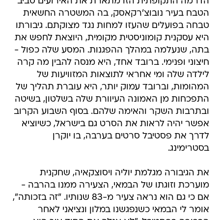
הדרמה התקופתית הזו מתארת את האירועים סביב
הטבח בעיר נובוצ'רקאסק, בה המשטרה החשאית
טבחה בפועלים שהעזו למחות נגד מצוקתם. גיבורתו
היא עסקנית קומוניסטית מקומית, היוצאת לחפש את
בתה, שנעלמה במהלך ההפגנות. המסע שלה כפול -
חיצוני ופנימי. ברובד אחד, היא מנסה להבין מה קרה
לילדה שלה ומי אחראי לתוצאות המזוויעות של
המהומות, וברובד עמוק יותר, היא עוברת תהליך של
התפכחות מן האמונה העיוורת שלה בשלטון, בשיטה
ובתרבות השקר והאימה שלהם. בסוף השבוע הקרוב
אפשר יהיה לראות את הסרט גם בישראל, כשיוציא
לדרך את פסטיבל סרטים בערבה, בו יוקרן
בסטרימינג.
את הגיבורה מגלמת יוליה ויסוצקאיה, שחקנית
מוערכת וזוגתו של הבמאי, הצעירה ממנו בהרבה -
אם כי גם הוא נראה צעיר מ-83 שנותיו. "זה בזכותה",
אומר לי הבמאי כשנפגשנו במלון ונציאני לאחר