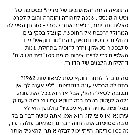
התוצאה היתה "המאהבים של מריה" בכיכובה של
נטשיה קינסקי, שזכה לתהודה והוקרה והוביל לסרט
מצליח עוד יותר, בז'אנר אחר לגמרי - מותחן הפעולה
המהולל "רכבת אל החופש". קונצ'לובסקי ביים
בהוליווד סרטים נוספים, בהם "טנגו וקאש" עם
סילבסטר סטאלון, וחזר לרוסיה בתחילת שנות
האלפיים כדי לביים יצירות מופת כמו "בית השוטים"
ו"הלילות הלבנים של הדוור".
מה גרם לו לחזור דווקא כעת למאורעות 1962?
בתחילה הבמאי עונה בנחרצות -"לא אענה לך. אין
תשובה לשאלה הזו", אבל אז הוא בכל זאת עונה.
"למה לעסוק בטבח הזה דווקא עכשיו? למה לעסוק
במלחמת טרויה דווקא עכשיו? קולנוען הוא לא
עיתונאי או סוציולוג. הוא אמן. אתה עושה דברים בלי
סיבה מסוימת. אתה חווה דברים, ופתאום עולה רעיון,
זה כמו מוזיקה. הייתי יכול לבלף אותך ולהאכיל אותך