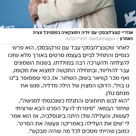
אנדריי קונצ'לובסקי עם יוליה ויסוצקאיה בפסטיבל ונציה
/
האחרון
GettyImages, ויטוריו קלוטו
לאחר שקונצ'לובסקי עבד עם טרקובסקי, הוא פרש
כנפיים והתחיל לביים בעצמו סרטים באורך מלא שזכו
להצלחה ולהערכה רבה במולדתו. בשנות השמונים
עבר להוליווד, ובתחילה התקשה למצוא את מקומו,
ואף מכר קוויאר בשוק השחור. אז, כפי שמסופר ב"גו
גו בויז", הדוקו המצוין של הילה מדליה, פגש את
מנחם גולן.
"הוא לבש תחתונים והתגלח כשנכנסתי לפגישה",
שיחזר הבמאי. "סיפרתי לו על הסרט הבא שרציתי
לעשות, והעלילה שלו היתה ביוגוסלביה, אז הוא אמר
לי 'שים את העלילה באמריקה ונעשה את הסרט'.
כמובן שהייתי מסכים לכל מה שהיה מבקש".