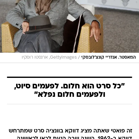
/
המאסטר. אנדריי קונצ'לובסקי
GettyImages, ארנסטו רוסקיו
"כל סרט הוא חלום. לפעמים סיוט,
ולפעמים חלום נפלא"
זה פואטי שאתה מציג דווקא בוונציה סרט שמתרחש
דווקא ב-1962, השנה שבה הגעת לכאן לראשונה.