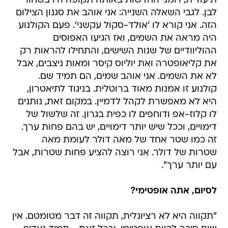
תיעודית, ויומני החדשות באותה תקופה היו בשחור
לבן. לגבי השאלה השנייה: אני אוהב את סגנון הצילום
הזה. אני קורא לו 'אולד-סקול עקשני'. פעם הקולנוע
היה מראה את השמים, ואז הגיעו האפוסים
ההוליוודיים של שנות השישים, והתחילו להראות רק
את קליאופטרה ואת יוליוס קיסר ומאות ניצבים, אבל
לא את השמים. אני אוהב שמים, הם תמיד שם.
קולנוע זו אמנות מאוד ברוטלית. בניגוד לתיאטרון,
היא לא מאפשרת לקהל לדמיין. במקום זאת, נותנים
לו קלוז-אפ ודוחפים לו כפית בגרון. זה שלשול של
דימויים, וככל שיש יותר דימויים, יש בהם פחות ערך.
זה כמו שטר אחד של מאה דולר לעומת מאה
שטרות של דולר. אני רוצה להציע פחות שטרות, אבל
עם יותר ערך".
לסיום, אתה אופטימי?
"תקווה היא לא רציונלית, תקווה זה דבר מטומטם. אין