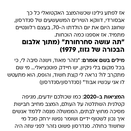
אז לפתע גילינו שכשהמצב האקטואלי כל כך
אבסורדי, דווקא השירים המשעשעים של סנדרסון,
שחוגג היום את יום הולדתו ה-70, בעצם רלוונטיים
מתמיד. אז אספנו כמה הוכחות.
"תה עושה סחרחורת" (מתוך אלבום
הבכורה של גזוז, 1979)
מילים בשם אומרם
: "נזהר מאוד, וישנה סיבה לי, כי
בכל מקום בלי ניקיון, יש חיידק פוטנציאלי... מי שם
מתקרב לו? נראה לי קצת חשוד, והופס, הוא מתעטש
לו אני עכשיו אבוד" (סנדרסון/סנדרסון)
המציאות ב-2020
: כמו שכולכם יודעים, מגיפה
קטלנית השתלטה על העולם, המצב מחייב חבישת
מסיכה מחוץ לבתים, הממשלה מנסה ללמד אנשים
איך נכון לשטוף ידיים ושומר נפשו ירחק מכל מי
שחשוד כחולה. סנדרסון פשוט נזהר לפני שזה היה