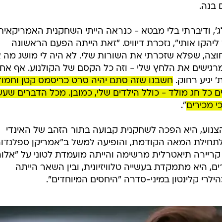
 בנה.
ג', ודיברתי בלי מבטא - כנראה הייתי השחקנית האמריקאית
יהקו אותי", נזכרת דיוויס. "זאת הייתה הפעם הראשונה
וצה, שפלא שזכרתי את השורות שלי. לא היה לי מושג מה א
גישים את הלחץ שלי - וזה כל הקסם של הקולנוע. אף אח
 יגיע רחוק.
חשבנו שזה סתם יהיה סרט כריסמס קטן וחמוד
כל חג מולד - כולל הילדים שלי, כמובן. מכל הדברים שעשי
 מכירים
".
צנוע, היא הפכה לשחקנית קבועה בתור הזהב של האינדי
לתחילת המאה הקודמת, והופיעה למשל ב"אמריקן ספלנדור
 קריירה תיאטרלית מרשימה והייתה מועמדת לטוני על "אלוה
, היא מתמקדת בעשייה טלוויזיונית, ובין השאר הייתה
רי קלינטון במיני-סדרה "היחסים המיוחדים".