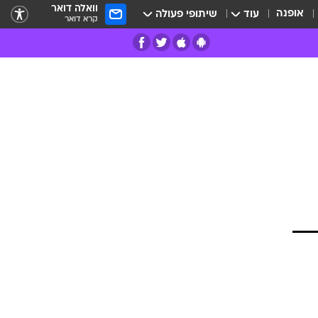
וואלה דואר
אופנה
עוד
שיתופי פעולה
קרא דואר
רים
פרות