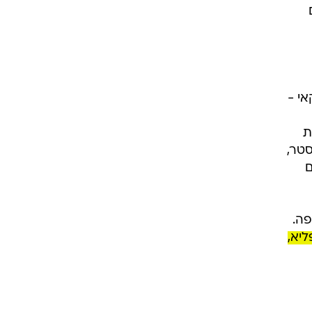
י -
ת
סטר,
ם
פה.
ליא,