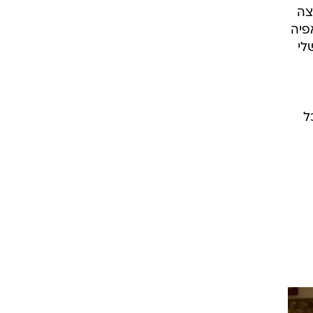
צה
פיה
לי
ל