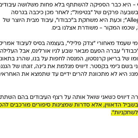
וסף - היא כבר הספיקה להשתתף בלא פחות משלושה עיבודים
בשבעה פרקים של "בטיפול"; לאחר מכן כיכבה בגרסה
האמריקאית ל"תא גורדין" - "Allegiance"; וכעת היא משחקת ב"כבודו", עיבוד מבית היוצר של
 שכמו המקור - משודרת אצלנו ביס.
י שעמד מאחורי "צדק פלילי", בעצמה בסיס לעיבוד אמריקא
כבודו" עברה הפעם מבאר שבע לניו אורלינס, אבל העלילה
ומו של בריאן קרנסטון, המנסה לחפות על בנו, שהרג בתאונ
בשם ג'ימי בקסטר. דיוויס מגלמת את ג'ינה, זוגתו של הגנג
מנו: היא לא מתכוונת להרים ידיים עד שתמצא את האחראי
רה דיוויס כשאני שואל אותה על רצף העיבודים בהם השתת
שביל הדאווין, אלא סדרות שמציגות סיפורים מורכבים להפ
לשחקניות".