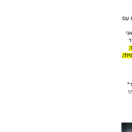
 עם
ני
ד
,
תי,
"
י