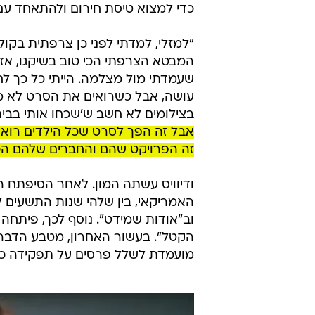
כדי למצוא טיסת חירום ולהתאחד עם
"למזלי, למדתי לפני כן צרפתית בקול
המבטא הצרפתי הכי טוב בשיקגו, אז ל
שעמדתי מול מצלמה. הייתי כל כך לח
עושה, אבל כשרואים את הסרט לא מר
בצילומים לא חשב ש'שכחו אותי בבית'
אבל זה הפך לסרט שכל הילדים רואים 
זה הפרויקט שהם והחברים שלהם הכי
ודיוויס עשתה המון. לאחר הסיפתח ה
האמריקאי, בין שלהי שנות התשעים 
וב"אודות שמידט". נוסף לכך, פיתחה
הקטל". בעשור האחרון, מטבע הדברים
מועמדת לשלל פרסים על תפקידה כהיל