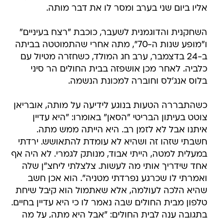
אליו ביום שני בערב ומסר לו את דבר מותה.
השחקנית והדוגמנית לשעבר, כוכבת "רצח בעיניים"
ו"מופע שנות ה-70", מתה אחרי שהתמוטטה בביתה
ב-24 בדצמבר, ערב חג המולד, כשחזרה מטיול עם
כלביה. לאחר מכן אושפזה בבית החולים הר סיני
בלוס אנג'לס וחוברה למכונת הנשמה.
כשהתבררה הטעות בנוגע לידיעה על מותה, אובריאן
צוטט בעיתון הבריטי "הסאן" באומרו: "היא עדיין
איתנו אבל לא לזמן רב. היא הייתה ממש מתה.
חשבתי שזהו זה ושהיא לא עומדת להתאושש. ירדתי
במעלית למטה, הייתי אבוד, מנותק לגמרי. לא היה אף
אחד שידריך אותי מה לעשות. צלצלתי ליחצ"ן שלה
ואמרתי לו שכרגע נפרדתי מטניה". הוא אכן חשב
שהיא הלכה לעולמה, אלא שאתמול הוא קיבל שיחת
טלפון מבית החולים שבה נאמר לו כי היא עדיין בחיים.
בתגובה ענה לבית החולים: "אבל היא מתה, על מה