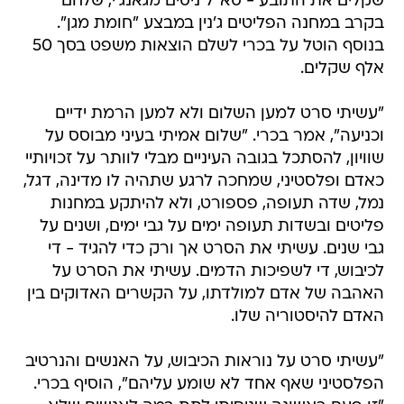
שקלים את התובע - סא"ל ניסים מגאנג'י, שלחם
בקרב במחנה הפליטים ג'נין במבצע "חומת מגן".
בנוסף הוטל על בכרי לשלם הוצאות משפט בסך 50
אלף שקלים.
"עשיתי סרט למען השלום ולא למען הרמת ידיים
וכניעה", אמר בכרי. "שלום אמיתי בעיני מבוסס על
שוויון, להסתכל בגובה העיניים מבלי לוותר על זכויותיי
כאדם ופלסטיני, שמחכה לרגע שתהיה לו מדינה, דגל,
נמל, שדה תעופה, פספורט, ולא להיתקע במחנות
פליטים ובשדות תעופה ימים על גבי ימים, ושנים על
גבי שנים. עשיתי את הסרט אך ורק כדי להגיד - די
לכיבוש, די לשפיכות הדמים. עשיתי את הסרט על
האהבה של אדם למולדתו, על הקשרים האדוקים בין
האדם להיסטוריה שלו.
"עשיתי סרט על נוראות הכיבוש, על האנשים והנרטיב
הפלסטיני שאף אחד לא שומע עליהם", הוסיף בכרי.