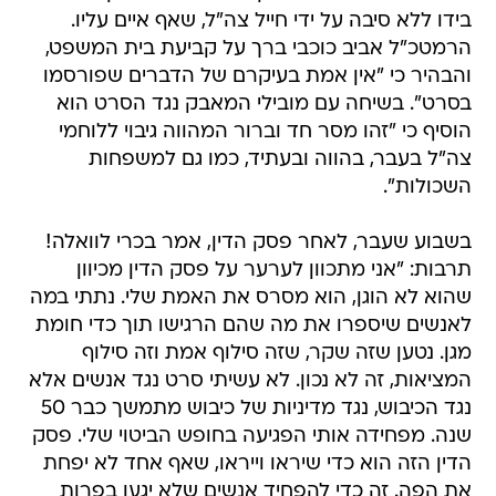
בידו ללא סיבה על ידי חייל צה"ל, שאף איים עליו.
הרמטכ"ל אביב כוכבי ברך על קביעת בית המשפט,
והבהיר כי "אין אמת בעיקרם של הדברים שפורסמו
בסרט". בשיחה עם מובילי המאבק נגד הסרט הוא
הוסיף כי "זהו מסר חד וברור המהווה גיבוי ללוחמי
צה"ל בעבר, בהווה ובעתיד, כמו גם למשפחות
השכולות".
בשבוע שעבר, לאחר פסק הדין, אמר בכרי לוואלה!
תרבות: "אני מתכוון לערער על פסק הדין מכיוון
שהוא לא הוגן, הוא מסרס את האמת שלי. נתתי במה
לאנשים שיספרו את מה שהם הרגישו תוך כדי חומת
מגן. נטען שזה שקר, שזה סילוף אמת וזה סילוף
המציאות, זה לא נכון. לא עשיתי סרט נגד אנשים אלא
נגד הכיבוש, נגד מדיניות של כיבוש מתמשך כבר 50
שנה. מפחידה אותי הפגיעה בחופש הביטוי שלי. פסק
הדין הזה הוא כדי שיראו וייראו, שאף אחד לא יפחת
את הפה. זה כדי להפחיד אנשים שלא יגעו בפרות