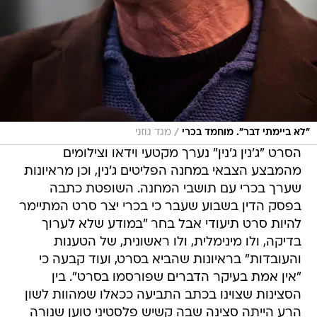
/
"לא ביימתי דבר". מוחמד בכרי
מגד גוזני
הסרט "ג'נין ג'נין" נערך מקטעי וידאו וצילומים
מהמבצע הצבאי במחנה הפליטים ג'נין, וכן מראיונות
שערך בכרי עם תושבי המחנה. השופטת כתבה
בפסק הדין בשבוע שעבר כי בכרי יצר סרט המתיימר
להיות סרט תיעודי אבל בחר "במודע שלא לערוך
בדיקה, ולו מינימלית, ולו ראשונית, של הטענות
והעובדות" בראיונות שהביא בסרט, ועוד קבעה כי
"אין אמת בעיקר הדברים שפורסמו בסרט". בין
הסצינות שצוינו בכתב התביעה ככאלו שמהוות לשון
הרע הייתה סצינה שבה קשיש פלסטיני טוען שנורה