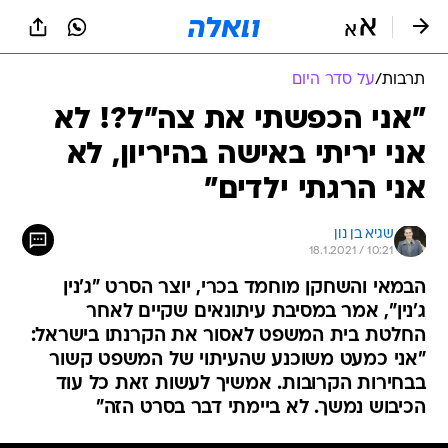
תרבות
/
על סדר היום
"אני הכפשתי את צה"ל?! לא
אני יריתי באישה בהיריון, לא
אני הרגתי ילדים"
שגיא בן נון
18.1.2021 / 10:21
הבמאי והשחקן מוחמד בכרי, יוצר הסרט "ג'נין
ג'נין", אמר במסיבת עיתונאים שקיים לאחר
החלטת בית המשפט לאסור את הקרנתו בישראל:
"אני כמעט משוכנע שהעיתוי של המשפט קשור
בבחירות הקרובות. אמשיך לעשות זאת כל עוד
הכיבוש נמשך. לא ביימתי דבר בסרט הזה"