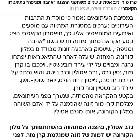
קרן מור ונדב אסולין, שניים משחקני ההצגה "אהבה ומגיפה" בתיאטרון
/
הקאמרי
מערכת וואלה, שגיא בן נון
במסיבת העיתונאים נאמר כי מוסדות התרבות
העירוניים נערכים במסגרת המתווה עם מופעים
ואירועים המותאמים אליו. כך, תיאטרון הקאמרי הציג
קטע הקראה מתוך מחזה חדש בשם "אהבה
ומגיפה", שיעסוק בארבעה זוגות מבודדים במלון
קורונה. המחזה, שיעלה לאחר שהתיאטראות יפתחו,
נהגה ומבויים על ידי עירד רובינשטיין, ויככבו בו קרן
מור, נטע גרטי, נדב אסולין ונדב נייטס, והוא נכתב על
ידי בת חן סבג, ג'ייסון דנינו הולט, יואב שוטן-גושן,
עירד רובינשטיין וגור קורן.
בקטע ההקראה מהמחזה, שנערך בפני העיתונאים,
מגלמת קרן מור זונה שהוזמנה על ידי אדם השוהה
במלון הקורונה, אותו מגלם אסולין.
נדב אסולין, בהצגה המתהווה בהשתתפותך על מלון
הקורונה יש דמות של זונה שמגלמת קרן מור. לפני