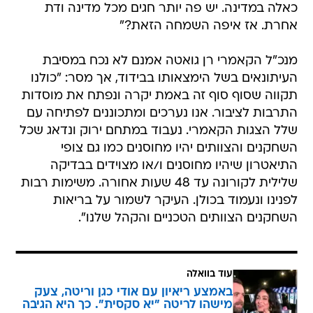
כאלה במדינה. יש פה יותר חגים מכל מדינה ודת
אחרת. אז איפה השמחה הזאת?"
מנכ"ל הקאמרי רן גואטה אמנם לא נכח במסיבת
העיתונאים בשל הימצאותו בבידוד, אך מסר: "כולנו
תקווה שסוף סוף זה באמת יקרה ונפתח את מוסדות
התרבות לציבור. אנו נערכים ומתכוננים לפתיחה עם
שלל הצגות הקאמרי. נעבוד במתחם ירוק ונדאג שכל
השחקנים והצוותים יהיו מחוסנים כמו גם צופי
התיאטרון שיהיו מחוסנים ו/או מצוידים בבדיקה
שלילית לקורונה עד 48 שעות אחורה. משימות רבות
לפנינו ונעמוד בכולן. העיקר לשמור על בריאות
השחקנים הצוותים הטכניים והקהל שלנו".
עוד בוואלה
באמצע ריאיון עם אודי כגן וריטה, צעק
מישהו לריטה "יא סקסית". כך היא הגיבה